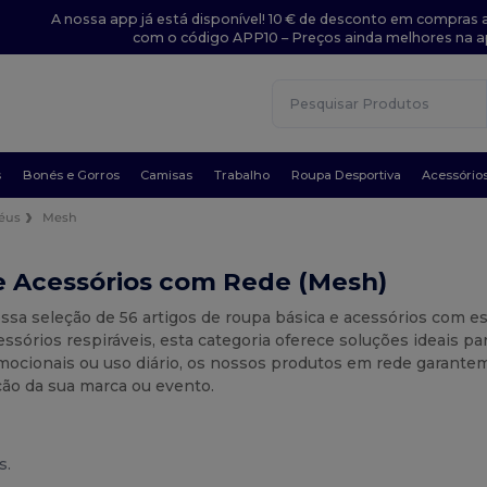
A nossa app já está disponível! 10 € de desconto em compras a
com o código APP10 – Preços ainda melhores na a
s
Bonés e Gorros
Camisas
Trabalho
Roupa Desportiva
Acessório
éus
Mesh
e Acessórios com Rede (Mesh)
ossa seleção de 56 artigos de roupa básica e acessórios com 
essórios respiráveis, esta categoria oferece soluções ideais pa
ocionais ou uso diário, os nossos produtos em rede garantem 
ção da sua marca ou evento.
s.