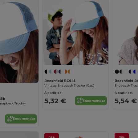
Beechfield BC645
Beechfield 
Vintage Snapback Trucker (Cap)
Snapback Truck
A partir de:
A partir de:
5,32 €
5,54 €
45b
Encomendar
Snapback Trucker
Encomendar
-25%
-35%