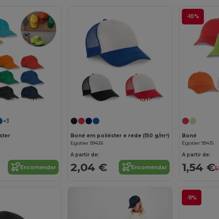
-10%
Personalize-o!
Personalize-o!
+3
ster
Boné em poliéster e rede (150 g/m²)
Boné
Egotier 99426
Egotier 99415
A partir de:
A partir de:
2,04 €
1,54 €
Encomendar
Encomendar
1
-11%