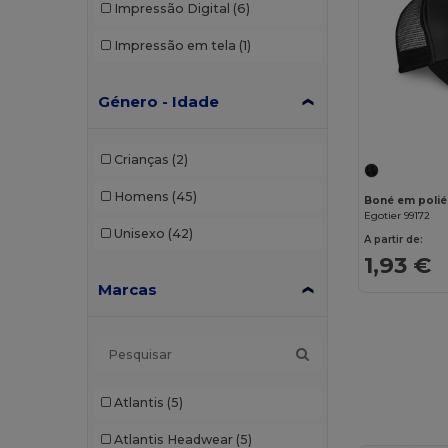
Impressão Digital
(6)
Impressão em tela
(1)
Género - Idade
Crianças
(2)
Homens
(45)
Boné em poliés
Egotier 99172
Unisexo
(42)
A partir de:
1,93 €
Marcas
Atlantis
(5)
Atlantis Headwear
(5)