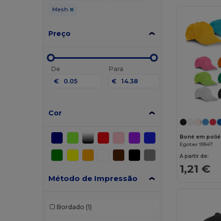
Mesh
Preço
De
Para
€
€
Cor
Boné em polié
Egotier 99547
A partir de:
1,21 €
Método de Impressão
Bordado
(1)