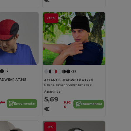
-36%
+3
+29
EADWEAR AT285
ATLANTIS HEADWEAR AT228
5-panel cotton trucker-style cap
A partir de:
5,69
2,63
8,92
Encomendar
Encomendar
€
€
-8%