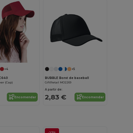
Personalize-o!
+4
+5
BC640
BUBBLE Boné de baseball
er (Cap)
GiftRetail MO2269
A partir de:
2,83 €
Encomendar
Encomendar
-27%