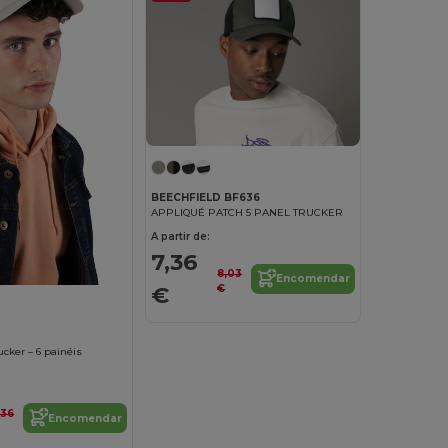
BEECHFIELD BF636
APPLIQUÉ PATCH 5 PANEL TRUCKER
A partir de:
7,36
8,03
Encomendar
€
€
cker – 6 painéis
,36
Encomendar