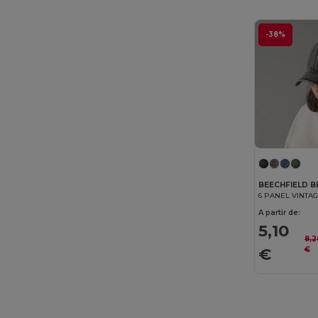
-38%
BEECHFIELD B
6 PANEL VINTA
A partir de:
5,10
8,2
€
€