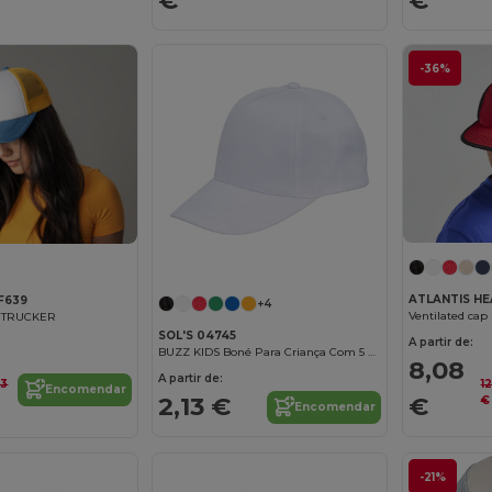
Pessoal
-36%
Empresa
Não, obrigado(a)
ATLANTIS H
F639
+4
Ventilated cap
 TRUCKER
SOL'S 04745
A partir de:
BUZZ KIDS Boné Para Criança Com 5 Painéis
8,08
A partir de:
1
63
Encomendar
€
2,13 €
€
Encomendar
-21%