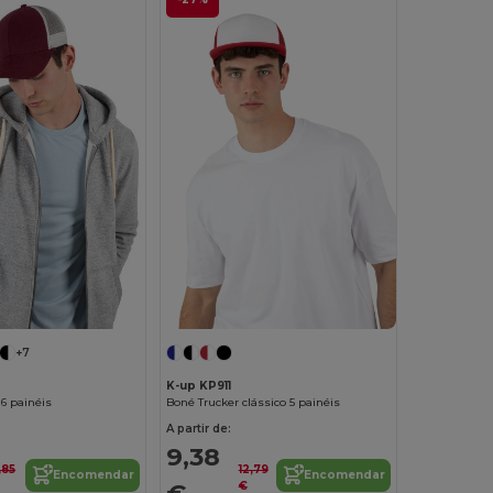
+7
K-up KP911
 6 painéis
Boné Trucker clássico 5 painéis
A partir de:
9,38
,85
12,79
Encomendar
Encomendar
€
€