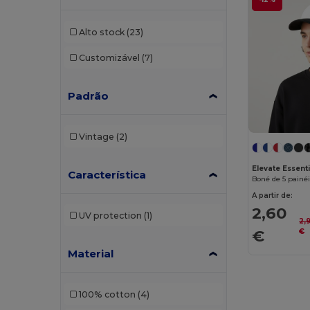
Alto stock
(23)
Customizável
(7)
Padrão
Vintage
(2)
Elevate Essenti
Característica
Boné de 5 painéi
A partir de:
2,60
UV protection
(1)
2,
€
€
Material
100% cotton
(4)