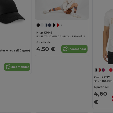
+2
K-up KP143
BONÉ TRUCKER CRIANÇA - 5 PAINÉIS
A partir de:
4,50 €
Encomendar
ter e rede (150 g/m²)
Encomendar
K-up KP137
BONÉ TRUCKER
A partir de:
4,60
5
€