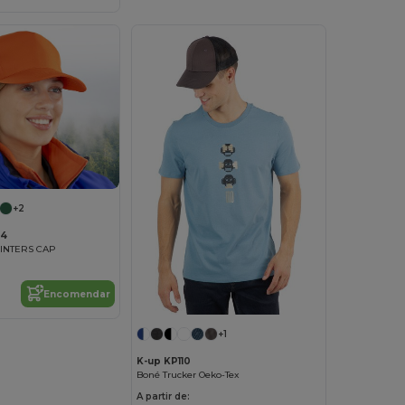
+2
84
INTERS CAP
Encomendar
+1
K-up KP110
Boné Trucker Oeko-Tex
A partir de: