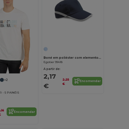
Personalize-o!
Boné em poliéster com elementos refletores
Egotier 99418
A partir de:
2,17
2,25
+2
Encomendar
€
€
 - 5 PAINÉIS
,16
Encomendar
€