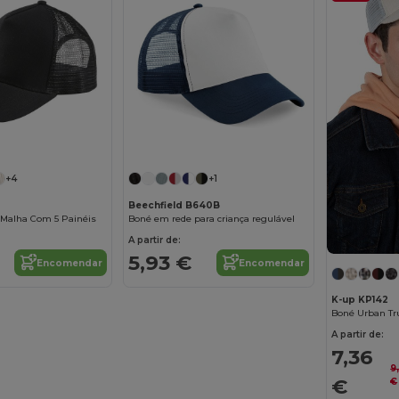
+4
+1
Beechfield B640B
Malha Com 5 Painéis
Boné em rede para criança regulável
A partir de:
5,93 €
Encomendar
Encomendar
K-up KP142
Boné Urban Tru
A partir de:
7,36
9
€
€