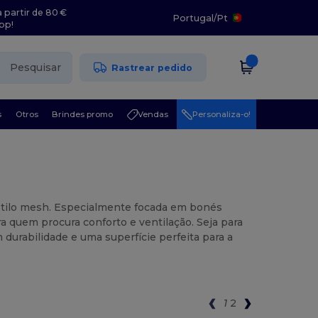
 partir de 80 €
Portugal
/
Pt
pp!
Pesquisar
Rastrear pedido
s
Otros
Brindes promo
Vendas
Personaliza-o!
estilo mesh. Especialmente focada em bonés
ra quem procura conforto e ventilação. Seja para
durabilidade e uma superfície perfeita para a
1
2