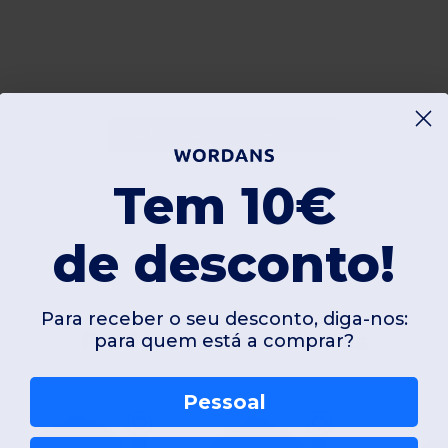
Adicionar um comentário
Tem 10€
de desconto!
Para receber o seu desconto, diga-nos:
Produtos interessantes
para quem está a comprar?
Pessoal