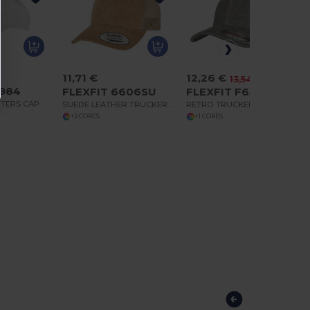
11,71 €
12,26 €
-9%
13,54 €
C984
FLEXFIT 6606SU
FLEXFIT F6511M
NTERS CAP
SUEDE LEATHER TRUCKER CAP
RETRO TRUCKER MELANGE CAP
+2 CORES
+1 CORES