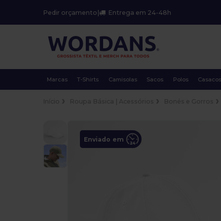
Pedir orçamento
|
Entrega em 24-48h
Marcas
T-Shirts
Camisolas
Sacos
Polos
Casaco
Início
Roupa Básica | Acessórios
Bonés e Gorros
Enviado em