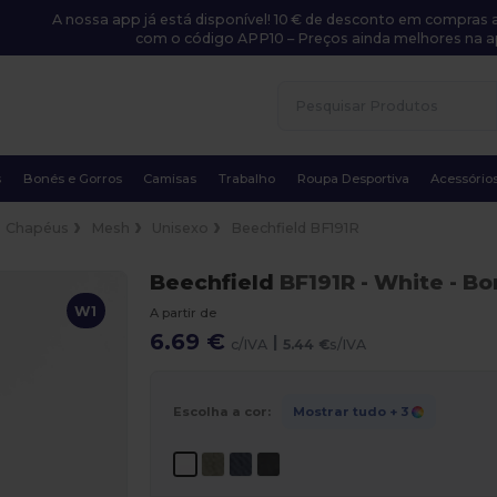
A nossa app já está disponível! 10 € de desconto em compras a
com o código APP10 – Preços ainda melhores na a
s
Bonés e Gorros
Camisas
Trabalho
Roupa Desportiva
Acessório
Chapéus
Mesh
Unisexo
Beechfield BF191R
Beechfield
BF191R
- White
- Bo
W1
A partir de
6.69 €
|
c/IVA
5.44 €
s/IVA
Escolha a cor:
Mostrar tudo
+ 3