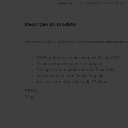
Segunda a quinta-feira: 9h-12h e 13h-16h30 Sexta-f
Descrição do produto
Note-se que, devido à calibração do ecrã, a cor da imagem do produto pode não c
100% poliéster reciclado certificado GRS
Tecido impermeável e respirável
Design semi-estruturado de 6 painéis
Alça ajustável com fivela tri-glide
Área de personalização de 10x6cm
PESO
74 g.