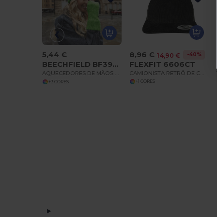
8,96 €
5,44 €
-40%
14,90 €
FLEXFIT 6606CT
BEECHFIELD BF397R
CAMIONISTA RETRÔ DE CORDUROY
AQUECEDORES DE MÃOS COLOUR POP
+1 CORES
+3 CORES