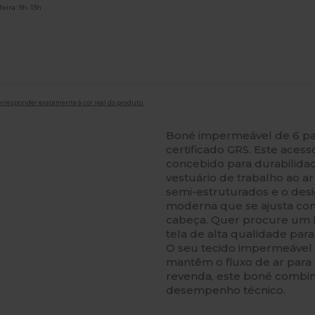
eira: 9h-13h
orresponder exatamente à cor real do produto.
Boné impermeável de 6 pai
certificado GRS. Este acessó
concebido para durabilidade
vestuário de trabalho ao ar 
semi-estruturados e o desi
moderna que se ajusta co
cabeça. Quer procure um 
tela de alta qualidade par
O seu tecido impermeável 
mantêm o fluxo de ar para 
revenda, este boné combin
desempenho técnico.