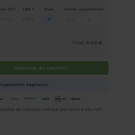
144-287
288 +
Mais
Stock
Quantidade
+
7.03
6.69
254
€
€
Total:
0.00 €
Adicionar ao Carrinho
rçamento expresso
uções de imposto, indique por favor o seu NIF