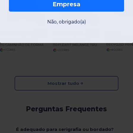
Empresa
Não, obrigado(a)
3,13 €
14,38 €
11,71 €
-42%
25,00 €
-40%
19,50 €
RESULT R
FLEXFIT F110RA
FLEXFIT F110PT
RECYCLED PRI
110 CAMINHÃO DE FORMA ALFA RECICLADO TR
110 FLEXFIT MELANGE TRUCKER 110 FLEXFIT
+8 CORES
+1 CORES
+2 CORES
Mostrar tudo
Perguntas Frequentes
É adequado para serigrafia ou bordado?