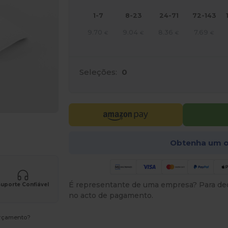
1-7
8-23
24-71
72-143
9.70
9.04
8.36
7.69
€
€
€
€
Seleções:
0
a os seus produtos
Obtenha um o
É representante de uma empresa? Para ded
uporte Confiável
no acto de pagamento.
orçamento?