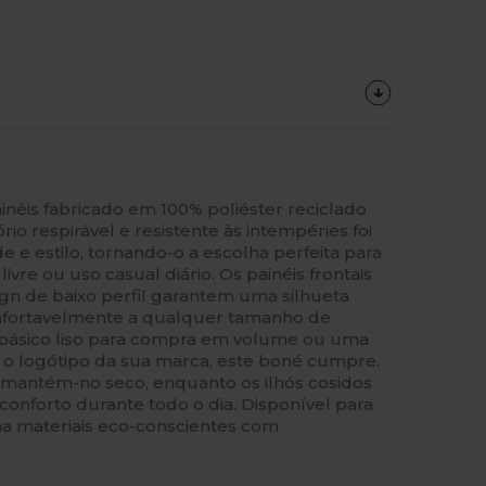
néis fabricado em 100% poliéster reciclado
rio respirável e resistente às intempéries foi
 e estilo, tornando-o a escolha perfeita para
livre ou uso casual diário. Os painéis frontais
gn de baixo perfil garantem uma silhueta
nfortavelmente a qualquer tamanho de
básico liso para compra em volume ou uma
a o logótipo da sua marca, este boné cumpre.
mantém-no seco, enquanto os ilhós cosidos
conforto durante todo o dia. Disponível para
a materiais eco-conscientes com