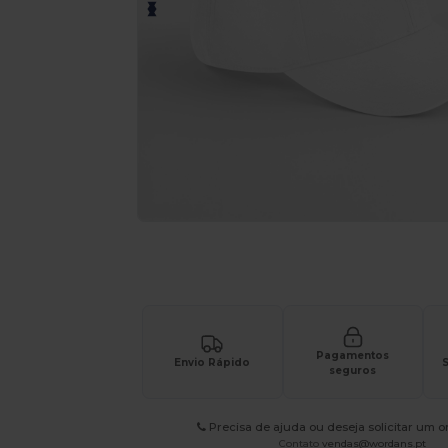
Solicite um orçamento personalizado par
Pagamentos
Envio Rápido
S
seguros
Precisa de ajuda ou deseja solicitar um 
Contato
vendas@wordans.pt