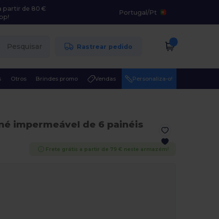
 partir de 80 €
Portugal
/
Pt
pp!
Pesquisar
Rastrear pedido
s
Otros
Brindes promo
Vendas
Personaliza-o!
né impermeável de 6 painéis
Frete grátis a partir de 79 € neste armazém!