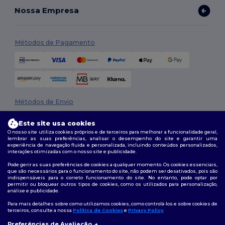
Nossa Empresa
Métodos de Pagamento
Métodos de Envio
Este site usa cookies
O nosso site utiliza cookies próprios e de terceiros para melhorar a funcionalidade geral,
lembrar as suas preferências, analisar o desempenho do site e garantir uma
experiência de navegação fluida e personalizada, incluindo conteúdos personalizados,
interações otimizadas com o nosso site e publicidade.
Pode gerir as suas preferências de cookies a qualquer momento. Os cookies essenciais,
que são necessários para o funcionamento do site, não podem ser desativados, pois são
Siga-nos
indispensáveis para o correto funcionamento do site. No entanto, pode optar por
permitir ou bloquear outros tipos de cookies, como os utilizados para personalização,
análise e publicidade.
Para mais detalhes sobre como utilizamos cookies, como controlá-los e sobre cookies de
terceiros, consulte a nossa
Política de Cookies
e
Privacy Policy
.
2026. Todos os direitos reservados
Preferências de Avaliação
Termos e Condições
|
Política de personalização
|
Política de Privacidade