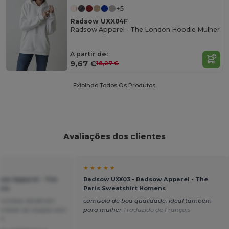
+5
Radsow UXX04F
Radsow Apparel - The London Hoodie Mulher
A partir de:
9,67 €
18,27 €
Exibindo Todos Os Produtos.
Avaliações dos clientes
★ ★ ★ ★ ★
sow Apparel - The
Radsow UXX03 - Radsow Apparel - The
ens
Paris Sweatshirt Homens
o é boa, tendo em
camisola de boa qualidade, ideal também
o lavar as roupas com
para mulher
Traduzido de Français
s.