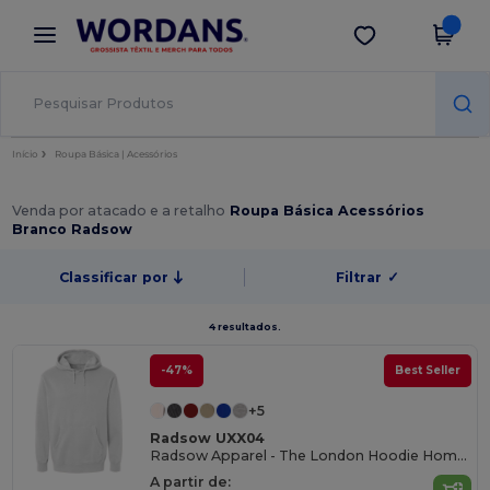
×
App Wordans
Obter app
Melhores preços na app!
Início
Roupa Básica | Acessórios
Venda por atacado e a retalho
Roupa Básica Acessórios
Branco Radsow
Classificar por
Filtrar
✓
4 resultados.
-47%
Best Seller
+5
Radsow UXX04
Radsow Apparel - The London Hoodie Homens
A partir de: