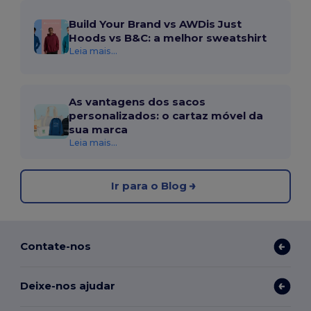
Build Your Brand vs AWDis Just
Hoods vs B&C: a melhor sweatshirt
Leia mais...
As vantagens dos sacos
personalizados: o cartaz móvel da
sua marca
Leia mais...
Ir para o Blog
Contate-nos
Deixe-nos ajudar