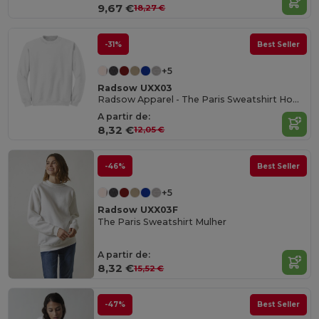
9,67 €
18,27 €
-31%
Best Seller
+5
Radsow UXX03
Radsow Apparel - The Paris Sweatshirt Homens
A partir de:
8,32 €
12,05 €
-46%
Best Seller
+5
Radsow UXX03F
The Paris Sweatshirt Mulher
A partir de:
8,32 €
15,52 €
-47%
Best Seller