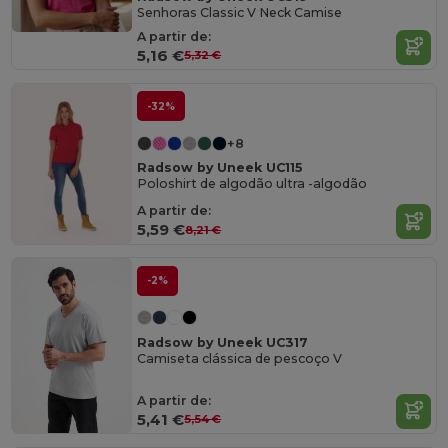
Senhoras Classic V Neck Camise
A partir de:
5,16 €
5,32 €
-32%
+8
Radsow by Uneek UC115
Poloshirt de algodão ultra -algodão
A partir de:
5,59 €
8,21 €
-2%
Radsow by Uneek UC317
Camiseta clássica de pescoço V
A partir de:
5,41 €
5,54 €