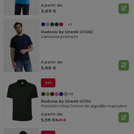
A partir de:
3,69 €
+1
Radsow by Uneek UC302
Camiseta premium
A partir de:
5,66 €
-32%
+11
Radsow by Uneek UC114
Poloshirt Ultra Cotton de algodão masculino
A partir de:
5,59 €
8,21 €