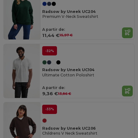
Radsow by Uneek UC204
Premium V-Neck Sweatshirt
A partir de:
11,44 €
15,97 €
-32%
Radsow by Uneek UC104
Ultimate Cotton Poloshirt
A partir de:
9,36 €
13,86 €
-33%
Radsow by Uneek UC206
Childrens V Neck Sweatshirt