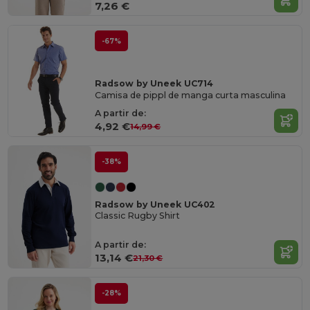
7,26 €
-67%
Radsow by Uneek UC714
Camisa de pippl de manga curta masculina
A partir de:
4,92 €
14,99 €
-38%
Radsow by Uneek UC402
Classic Rugby Shirt
A partir de:
13,14 €
21,30 €
-28%