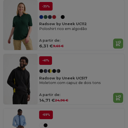
-35%
Radsow by Uneek UC112
Poloshirt rico em algodão
A partir de:
6,31 €
9,65 €
-41%
Radsow by Uneek UC517
Moletom com capuz de dois tons
A partir de:
14,71 €
24,96 €
-69%