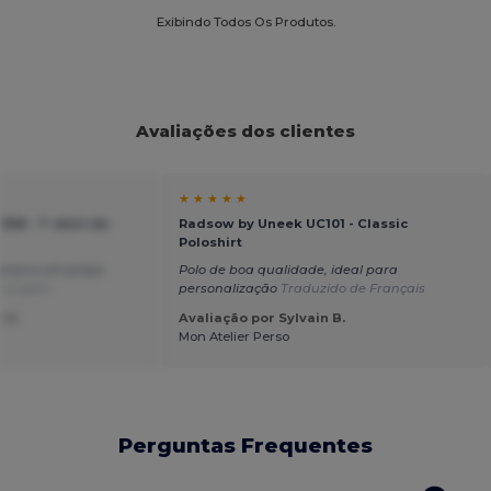
Exibindo Todos Os Produtos.
Avaliações dos clientes
★ ★ ★ ★ ★
06 - T-shirt de
Radsow by Uneek UC101 - Classic
Poloshirt
arca a um preço
Polo de boa qualidade, ideal para
 English
personalização
Traduzido de Français
 U.
Avaliação por Sylvain B.
Mon Atelier Perso
Perguntas Frequentes