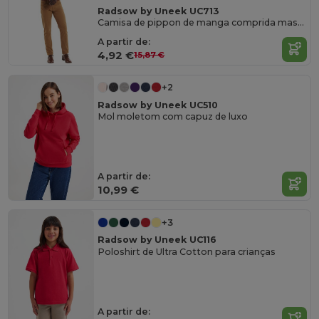
Radsow by Uneek UC713
Camisa de pippon de manga comprida masculina
A partir de:
4,92 €
15,87 €
+2
Radsow by Uneek UC510
Mol moletom com capuz de luxo
A partir de:
10,99 €
+3
Radsow by Uneek UC116
Poloshirt de Ultra Cotton para crianças
A partir de: