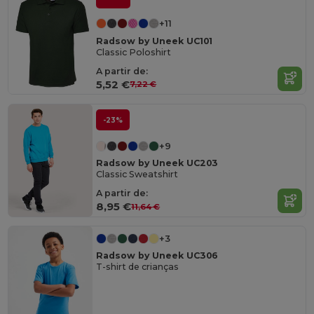
+11
Radsow by Uneek UC101
Classic Poloshirt
A partir de:
5,52 €
7,22 €
-23%
+9
Radsow by Uneek UC203
Classic Sweatshirt
A partir de:
8,95 €
11,64 €
+3
Radsow by Uneek UC306
T-shirt de crianças