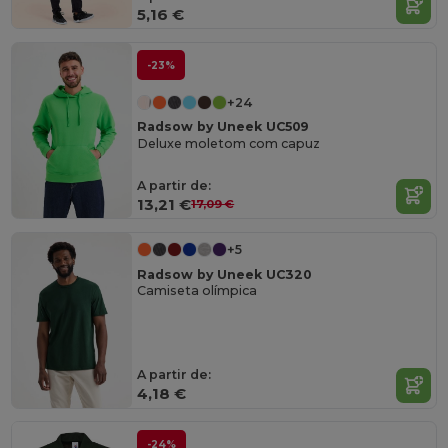
5,16 €
-23%
+24
Radsow by Uneek UC509
Deluxe moletom com capuz
A partir de:
13,21 €
17,09 €
+5
Radsow by Uneek UC320
Camiseta olímpica
A partir de:
4,18 €
-24%