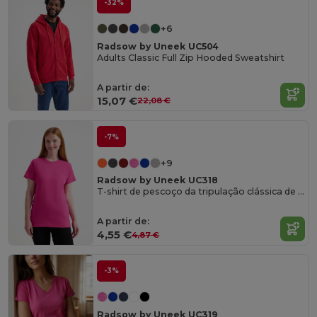
-32%
+6
Radsow by Uneek UC504
Adults Classic Full Zip Hooded Sweatshirt
A partir de:
15,07 €
22,08 €
-7%
+9
Radsow by Uneek UC318
T-shirt de pescoço da tripulação clássica de senhoras
A partir de:
4,55 €
4,87 €
-3%
Radsow by Uneek UC319