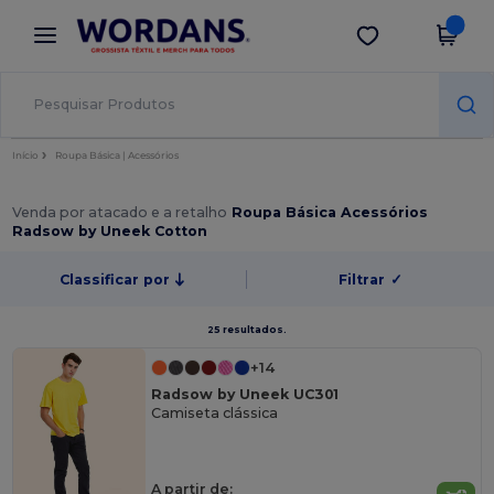
×
App Wordans
Obter app
Melhores preços na app!
Início
Roupa Básica | Acessórios
Venda por atacado e a retalho
Roupa Básica Acessórios
Radsow by Uneek Cotton
Classificar por
Filtrar
✓
25 resultados.
+14
Radsow by Uneek UC301
Camiseta clássica
A partir de: