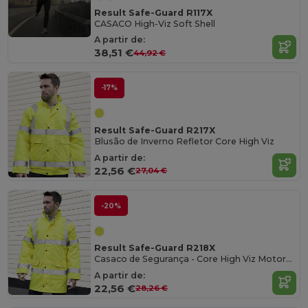
Result Safe-Guard R117X
CASACO High-Viz Soft Shell
A partir de:
38,51 €
44,92 €
-17%
Result Safe-Guard R217X
Blusão de Inverno Refletor Core High Viz
A partir de:
22,56 €
27,04 €
-20%
Result Safe-Guard R218X
Casaco de Segurança - Core High Viz Motorway
A partir de:
22,56 €
28,26 €