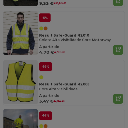
9,33 €
22,10 €
-5%
Result Safe-Guard R201X
Colete Alta Visibilidade Core Motorway
A partir de:
4,70 €
4,95 €
-14%
Result Safe-Guard R200J
Core Alta Visibilidade
A partir de:
3,47 €
4,04 €
-14%