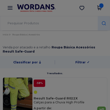
×
App Wordans
Obter app
Melhores preços na app!
Início
Roupa Básica | Acessórios
Venda por atacado e a retalho
Roupa Básica Acessórios
Result Safe-Guard
Classificar por
Filtrar
✓
7 resultados.
-58%
Result Safe-Guard R022X
Calças para a Chuva High Profile
A partir de: