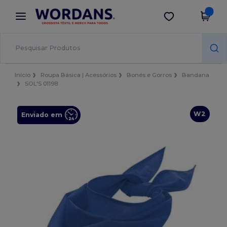
×
App Wordans
Obter app
Melhores preços na app!
Início
Roupa Básica | Acessórios
Bonés e Gorros
Bandana
SOL'S 01198
W2
Enviado em