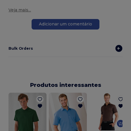
Veja mais...
Adicionar um comentário
Bulk Orders
Produtos interessantes
S