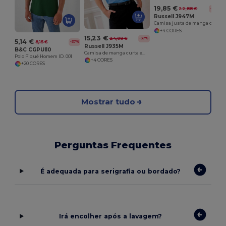
19,85 €
22,88 €
-13%
Russell J947M
Camisa justa de manga curta - easycare
+4 CORES
15,23 €
24,08 €
-37%
5,14 €
8,15 €
-37%
Russell J935M
B&C CGPUI10
Camisa de manga curta em polialgodão - easycare
Polo Piqué Homem ID. 001
+4 CORES
+20 CORES
Mostrar tudo
Perguntas Frequentes
É adequada para serigrafia ou bordado?
Irá encolher após a lavagem?