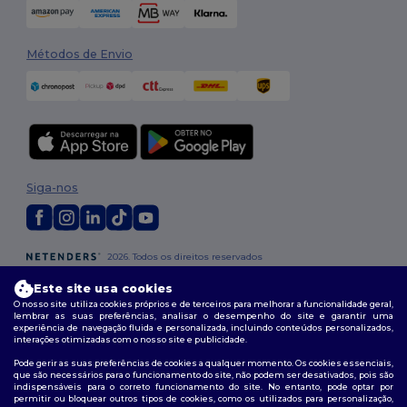
Métodos de Envio
Siga-nos
2026. Todos os direitos reservados
Termos e Condições
|
Política de personalização
|
Política de Privacidade
Este site usa cookies
|
Política de cookies
|
Mapa do Site
O nosso site utiliza cookies próprios e de terceiros para melhorar a funcionalidade geral,
lembrar as suas preferências, analisar o desempenho do site e garantir uma
experiência de navegação fluida e personalizada, incluindo conteúdos personalizados,
interações otimizadas com o nosso site e publicidade.
Pode gerir as suas preferências de cookies a qualquer momento. Os cookies essenciais,
que são necessários para o funcionamento do site, não podem ser desativados, pois são
indispensáveis para o correto funcionamento do site. No entanto, pode optar por
permitir ou bloquear outros tipos de cookies, como os utilizados para personalização,