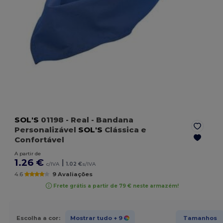
SOL'S
01198
- Real
- Bandana
Personalizável
SOL'S
Clássica e
Confortável
A partir de
1.26 €
|
c/IVA
1.02 €
s/IVA
4.6
9 Avaliações
Frete grátis a partir de 79 € neste armazém!
Escolha a cor:
Mostrar tudo
+ 9
Tamanhos