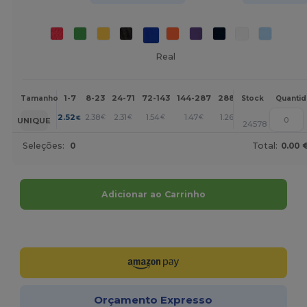
Real
1-7
8-23
24-71
72-143
144-287
288 +
Mais
Tamanho
Stock
Quanti
+
2.52
2.38
2.31
1.54
1.47
1.26
€
€
€
€
€
€
UNIQUE
24578
Seleções:
0
Total:
0.00 
Adicionar ao Carrinho
Personalize-o!
Orçamento Expresso