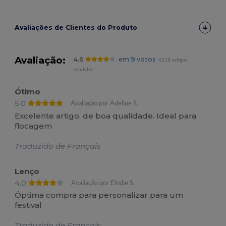
Avaliações de Clientes do Produto
Avaliação:
4.6
em 9 votos
4228 artigos
vendidos
Ótimo
5.0
Avaliação por Adeline S.
Excelente artigo, de boa qualidade. Ideal para
flocagem
Traduzido de Français
Lenço
4.0
Avaliação por Elodie S.
Óptima compra para personalizar para um
festival
Traduzido de Français