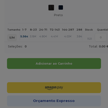
Preto
1-7
8-23
24-71
72-143
144-287
288 +
Mais
Tamanho
Stock
Quanti
+
5.56
5.18
4.80
4.41
4.03
3.84
€
€
€
€
€
€
S/M
1121
Seleções:
0
Total:
0.00 
Adicionar ao Carrinho
Personalize-o!
Orçamento Expresso