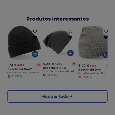
Produtos interessantes
4,28 €
4,30 €
-1%
5,51 €
3,00 €
5,95 €
-7%
3,45 €
-13%
Beechfield B461
Beechfield B447
Beechfield B44
Gorro Conforto em Malha de Acrílico
Gorro Aconchegante com Forro Thinsulate
Gorro Original Pull-On
+2 CORES
+5 CORES
+8 CORES
Mostrar tudo