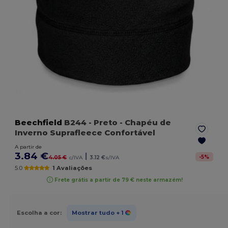
Beechfield
B244
- Preto
- Chapéu de
Inverno Suprafleece Confortável
A partir de
3.84 €
|
-
5
%
4.05 €
c/IVA
3.12 €
s/IVA
5.0
1 Avaliações
Frete grátis a partir de 79 € neste armazém!
Escolha a cor:
Mostrar tudo
+ 1