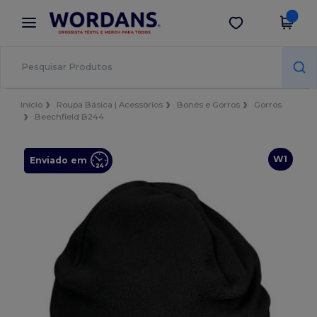
×
App Wordans
Obter app
Melhores preços na app!
Início
Roupa Básica | Acessórios
Bonés e Gorros
Gorros
Beechfield B244
W1
Enviado em