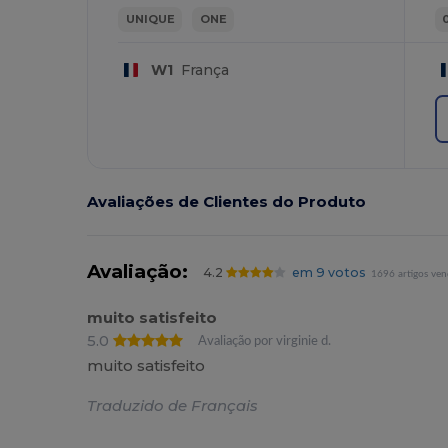
UNIQUE
ONE
W1
França
Avaliações de Clientes do Produto
Avaliação:
4.2
em 9 votos
1696 artigos ven
muito satisfeito
5.0
Avaliação por virginie d.
muito satisfeito
Traduzido de Français