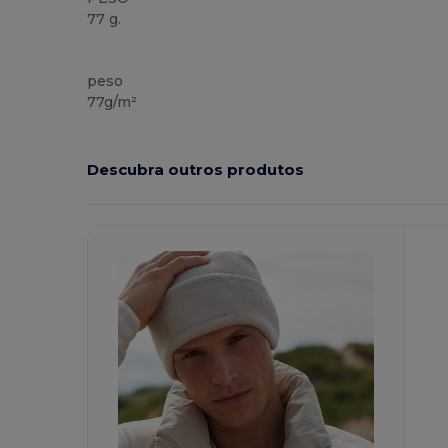
77 g.
Alto stock
peso
77g/m²
Descubra outros produtos