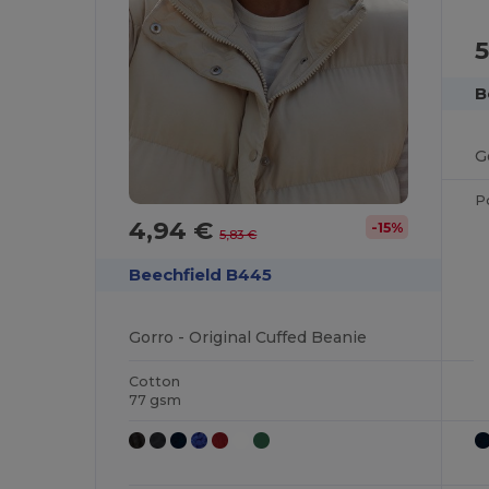
5
B
G
P
4,94 €
-15%
5,83 €
Beechfield B445
Gorro - Original Cuffed Beanie
Cotton
77 gsm