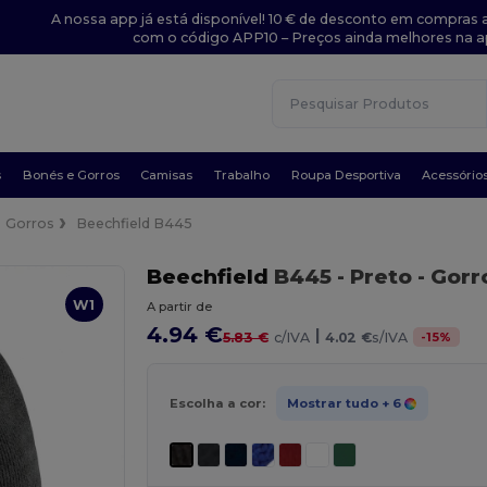
A nossa app já está disponível! 10 € de desconto em compras a
com o código APP10 – Preços ainda melhores na a
s
Bonés e Gorros
Camisas
Trabalho
Roupa Desportiva
Acessório
Gorros
Beechfield B445
Beechfield
B445
- Preto
- Gorr
W1
A partir de
4.94 €
|
-
15
%
5.83 €
c/IVA
4.02 €
s/IVA
Escolha a cor:
Mostrar tudo
+ 6