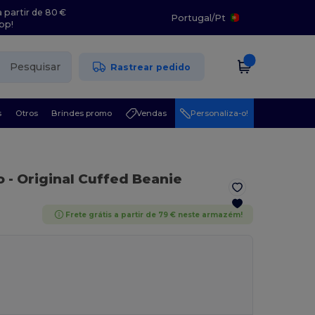
 partir de 80 €
Portugal
/
Pt
pp!
Pesquisar
Rastrear pedido
s
Otros
Brindes promo
Vendas
Personaliza-o!
o - Original Cuffed Beanie
Frete grátis a partir de 79 € neste armazém!