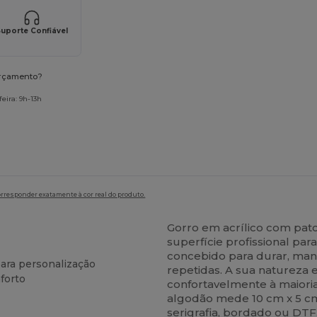
uporte Confiável
orçamento?
eira: 9h-13h
orresponder exatamente à cor real do produto.
Gorro em acrílico com pat
superfície profissional par
concebido para durar, man
ara personalização
repetidas. A sua natureza 
forto
confortavelmente à maiori
algodão mede 10 cm x 5 cm
serigrafia, bordado ou DT