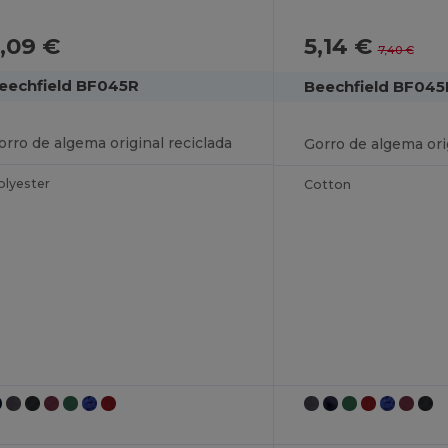
,09 €
5,14 €
7,40 €
eechfield BF045R
Beechfield BF045
orro de algema original reciclada
olyester
Cotton