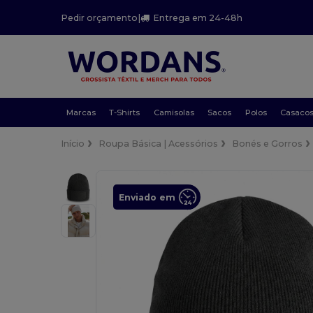
Pedir orçamento
|
Entrega em 24-48h
Marcas
T-Shirts
Camisolas
Sacos
Polos
Casaco
Início
Roupa Básica | Acessórios
Bonés e Gorros
Enviado em