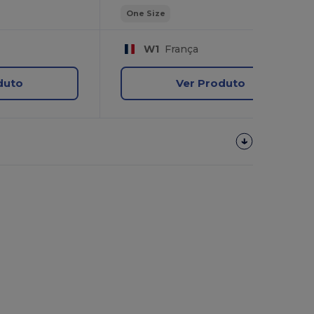
One Size
W1
França
duto
Ver Produto