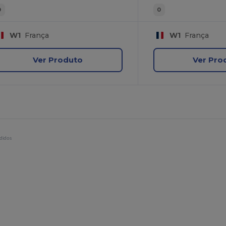
0
0
W1
França
W1
França
Ver Produto
Ver Pro
didos