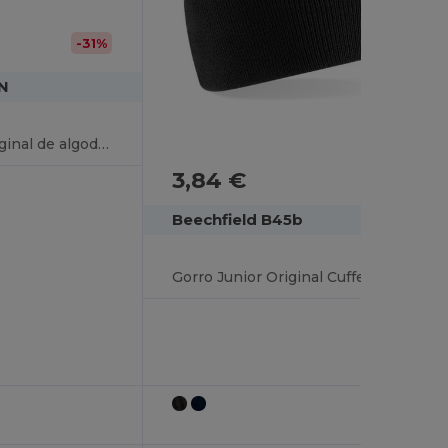
-31%
N
Gorro de algema original de algodão orgânico
3,84 €
Beechfield B45b
Gorro Junior Original Cuffed