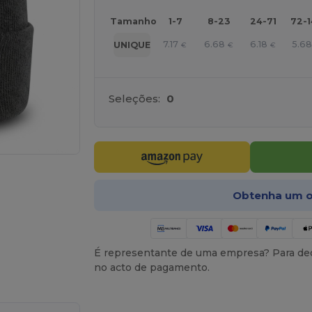
Tamanho
1-7
8-23
24-71
72-
7.17
6.68
6.18
5.6
UNIQUE
€
€
€
Seleções:
0
Obtenha um o
a os seus produtos
É representante de uma empresa? Para ded
no acto de pagamento.