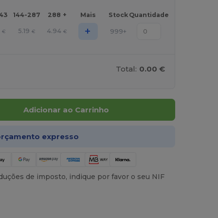
143
144-287
288 +
Mais
Stock
Quantidade
+
8
5.19
4.94
999+
€
€
€
Total:
0.00 €
Adicionar ao Carrinho
rçamento expresso
uções de imposto, indique por favor o seu NIF