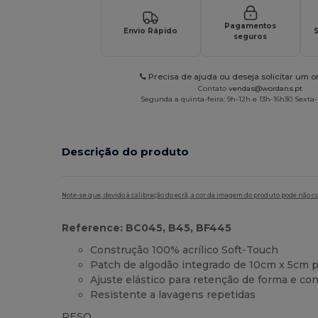
Pagamentos
Envio Rápido
S
seguros
Precisa de ajuda ou deseja solicitar um 
Contato
vendas@wordans.pt
Segunda a quinta-feira: 9h-12h e 13h-16h30 Sexta-f
Descrição do produto
Note-se que, devido à calibração do ecrã, a cor da imagem do produto pode não c
Reference: BC045, B45, BF445
Construção 100% acrílico Soft-Touch
Patch de algodão integrado de 10cm x 5cm p
Ajuste elástico para retenção de forma e con
Resistente a lavagens repetidas
PESO