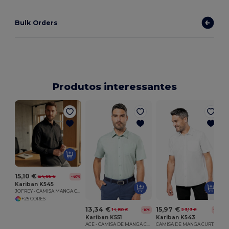
Bulk Orders
Produtos interessantes
15,10 €
24,95 €
-40%
Kariban K545
JOFREY - CAMISA MANGA COMPRIDA DE TRATAMENTO FÁCIL
+25 CORES
13,34 €
15,97 €
14,80 €
23,13 €
-10%
-31%
Kariban K551
Kariban K543
ACE - CAMISA DE MANGA CURTA TRATAMENTO FÁCIL
CAMISA DE MANGA CURTA EM POPELINE TRATAMENTO FÁCIL