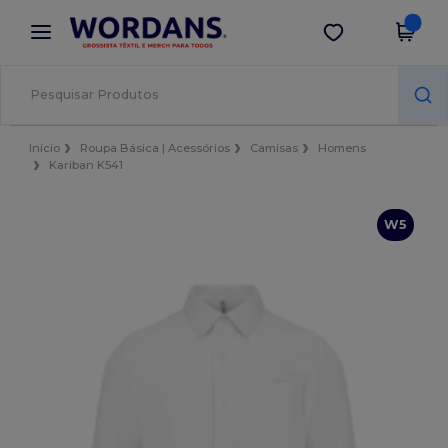
×
App Wordans
Obter app
Melhores preços na app!
Início
Roupa Básica | Acessórios
Camisas
Homens
Kariban K541
W5