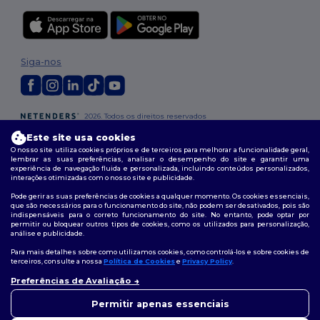
Siga-nos
2026. Todos os direitos reservados
Termos e Condições
|
Política de personalização
|
Política de Privacidade
Este site usa cookies
|
Política de cookies
|
Mapa do Site
O nosso site utiliza cookies próprios e de terceiros para melhorar a funcionalidade geral,
lembrar as suas preferências, analisar o desempenho do site e garantir uma
experiência de navegação fluida e personalizada, incluindo conteúdos personalizados,
interações otimizadas com o nosso site e publicidade.
Pode gerir as suas preferências de cookies a qualquer momento. Os cookies essenciais,
que são necessários para o funcionamento do site, não podem ser desativados, pois são
indispensáveis para o correto funcionamento do site. No entanto, pode optar por
permitir ou bloquear outros tipos de cookies, como os utilizados para personalização,
análise e publicidade.
Para mais detalhes sobre como utilizamos cookies, como controlá-los e sobre cookies de
terceiros, consulte a nossa
Política de Cookies
e
Privacy Policy
.
Preferências de Avaliação
👋
Olá
Se tiver alguma dúvida ou
Permitir apenas essenciais
questão, pode contactar-nos a