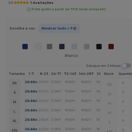
5.0
1 Avaliações
Frete grátis a partir de 79 € neste armazém!
Escolha a cor:
Mostrar tudo
+ 7
Branco
Estoque em 3 Meses
1-7
8-23
24-71
72-143
144-287
288 +
Mais
Tamanho
Stock
Quanti
+
26.66
23.52
21.96
19.60
18.82
18.04
€
€
€
€
€
€
XS
152
+
26.66
23.52
21.96
19.60
18.82
18.04
€
€
€
€
€
€
S
21
+
26.66
23.52
21.96
19.60
18.82
18.04
€
€
€
€
€
€
M
14
+
26.66
23.52
21.96
19.60
18.82
18.04
€
€
€
€
€
€
L
10
+
26.66
23.52
21.96
19.60
18.82
18.04
€
€
€
€
€
€
XL
2
+
26.66
23.52
21.96
19.60
18.82
18.04
€
€
€
€
€
€
2XL
336