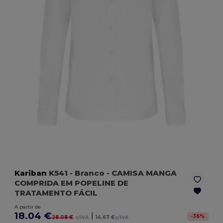
Kariban
K541
- Branco
- CAMISA MANGA
COMPRIDA EM POPELINE DE
TRATAMENTO FÁCIL
A partir de
18.04 €
|
-
36
%
28.08 €
c/IVA
14.67 €
s/IVA