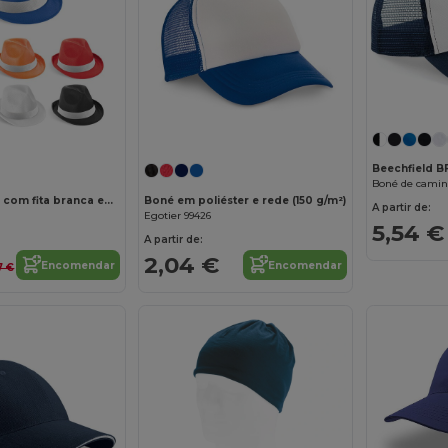
Personalize-o!
Beechfield 
Boné de camin
Chapéu em PP com fita branca em poliéster
Boné em poliéster e rede (150 g/m²)
A partir de:
Egotier 99426
5,54 €
A partir de:
2,04 €
Encomendar
Encomendar
7 €