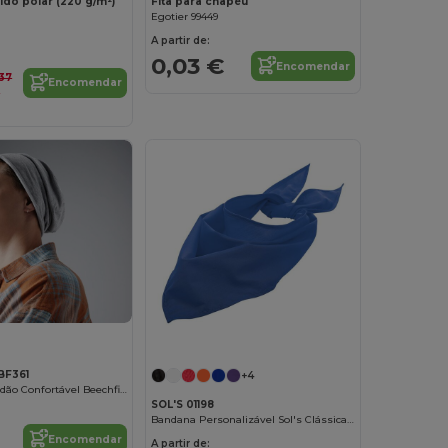
ido polar (220 g/m²)
Fita para chapéu
Egotier 99449
A partir de:
0,03 €
Encomendar
,37
Encomendar
€
BF361
+4
Beanie de Algodão Confortável Beechfield
SOL'S 01198
Bandana Personalizável Sol's Clássica e Confortável
Encomendar
A partir de: