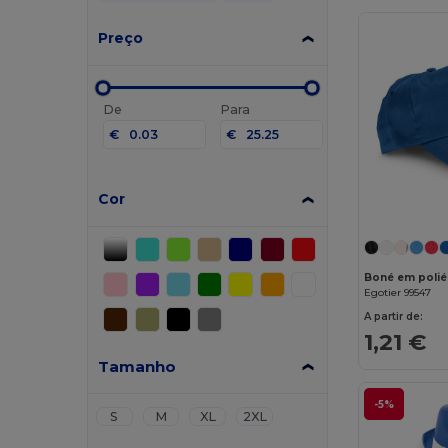
Preço
De
Para
€
€
Cor
Boné em polié
Egotier 99547
A partir de:
1,21 €
Tamanho
-5%
S
M
XL
2XL