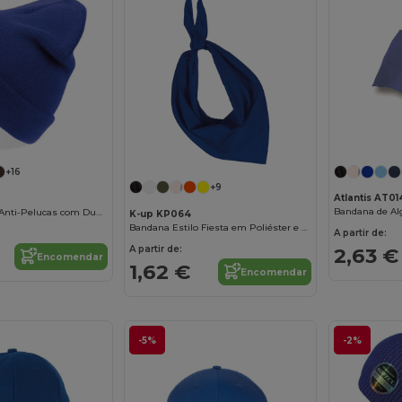
+16
+9
Atlantis AT01
Gorro Esportivo Anti-Pelucas com Dupla Camada
K-up KP064
Bandana Estilo Fiesta em Poliéster e Algodão
A partir de:
A partir de:
2,63 €
Encomendar
1,62 €
Encomendar
-5%
-2%