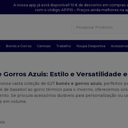
A nossa app já está disponível! 10 € de desconto em compras a
com o código APP10 – Preços ainda melhores na a
s
Bonés e Gorros
Camisas
Trabalho
Roupa Desportiva
Acessório
 Gorros Azuis: Estilo e Versatilidade 
nossa vasta coleção de 627
bonés e gorros azuis
, perfeitos 
né de basebol ao gorro térmico para o inverno, oferecemos so
nto. Se procura acessórios duráveis para personalização ou us
s em volume.
os.