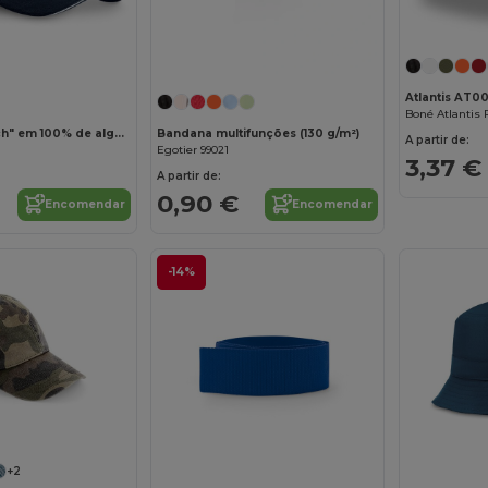
Personalize-o!
Atlantis AT00
Boné "sandwich" em 100% de algodão (260 g/m²)
Bandana multifunções (130 g/m²)
A partir de:
Egotier 99021
3,37 €
A partir de:
0,90 €
Encomendar
Encomendar
-14%
+2