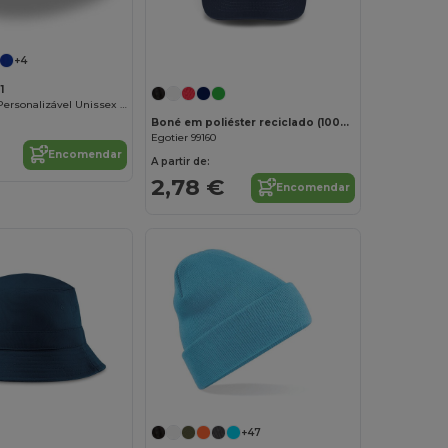
Personalize-o!
+4
1
Boné Atlantis Personalizável Unissex com Fecho Velcro
Boné em poliéster reciclado (100% rPET)
Egotier 99160
Encomendar
A partir de:
2,78 €
Encomendar
+47