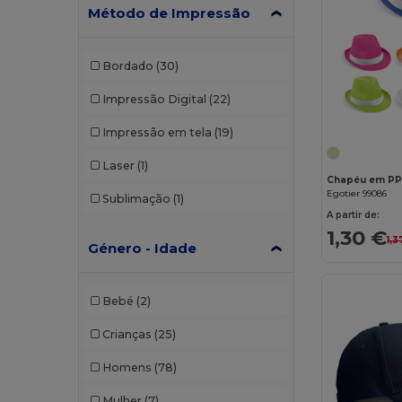
Método de Impressão
Bordado
(30)
Impressão Digital
(22)
Impressão em tela
(19)
Laser
(1)
Egotier 99086
Sublimação
(1)
A partir de:
1,30 €
1,3
Género - Idade
Bebé
(2)
Crianças
(25)
Homens
(78)
Mulher
(7)