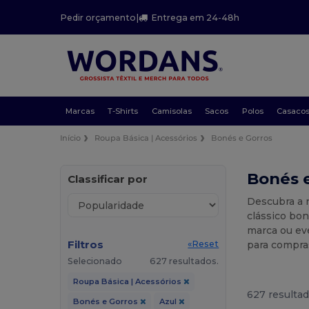
Pedir orçamento
|
Entrega em 24-48h
Marcas
T-Shirts
Camisolas
Sacos
Polos
Casaco
Início
Roupa Básica | Acessórios
Bonés e Gorros
Bonés e
Classificar por
Descubra a 
clássico bo
marca ou eve
Filtros
para compra
«Reset
Selecionado
627 resultados.
Roupa Básica | Acessórios
627 resultad
Bonés e Gorros
Azul