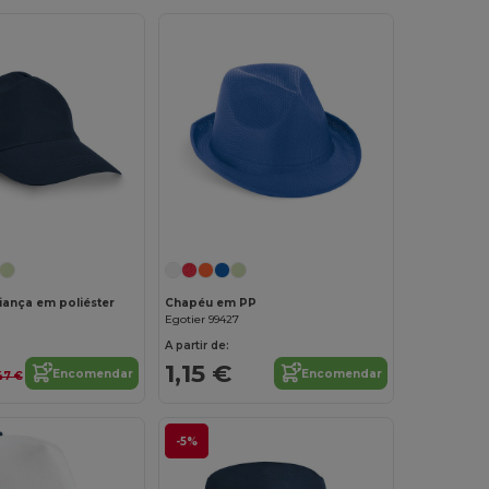
Personalize-o!
iança em poliéster
Chapéu em PP
Egotier 99427
A partir de:
1,15 €
Encomendar
Encomendar
47 €
-5%