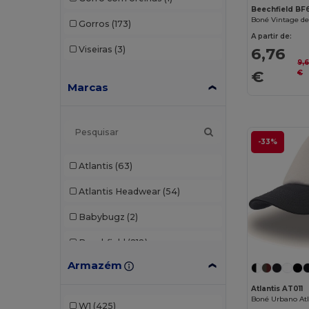
Beechfield BF
Gorros
(173)
A partir de:
Viseiras
(3)
6,76
9,
€
€
Marcas
-33%
Atlantis
(63)
Atlantis Headwear
(54)
Babybugz
(2)
Beechfield
(218)
Armazém
Egotier
(20)
Atlantis AT011
Elevate
(1)
W1
(425)