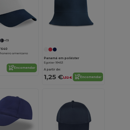
+19
BF640
honeiro americano
Panamá em poliéster
Egotier 99453
Encomendar
A partir de:
1,25 €
Encomendar
1,32 €