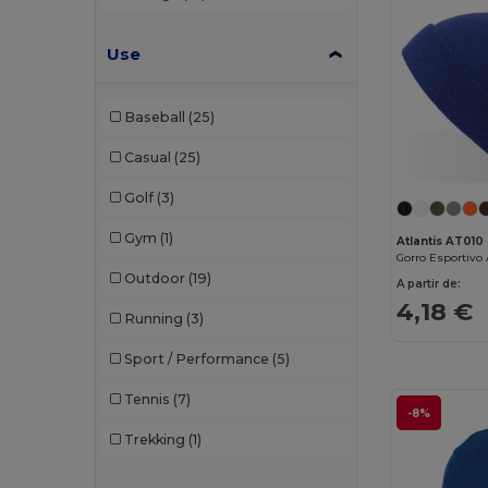
Use
Baseball
(25)
Casual
(25)
Golf
(3)
Gym
(1)
Atlantis AT010
Outdoor
(19)
A partir de:
4,18 €
Running
(3)
Sport / Performance
(5)
Tennis
(7)
-8%
Trekking
(1)