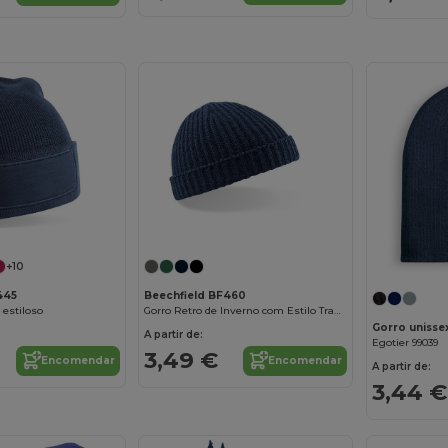
+10
445
Beechfield BF460
 estiloso
Gorro Retro de Inverno com Estilo Trawler
A partir de:
Egotier 99039
3,49 €
Encomendar
Encomendar
A partir de:
3,44 €