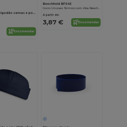
Beechfield BF045
Gorro Unissex Térmico com Aba Beechfield
Panamá em algodão canvas e poliéster (220 g/m²)
A partir de:
3,87 €
Encomendar
Encomendar
Personalize-o!