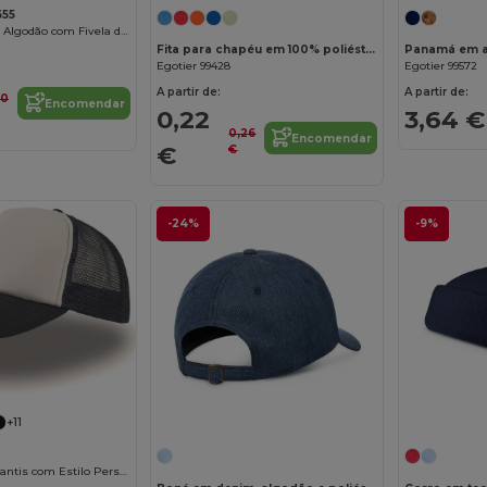
655
Boné Vintage de Algodão com Fivela de Latão
Fita para chapéu em 100% poliéster
Egotier 99428
Egotier 99572
A partir de:
A partir de:
60
Encomendar
0,22
3,64 €
0,26
Encomendar
€
€
-24%
-9%
+11
Boné Urbano Atlantis com Estilo Personalizável