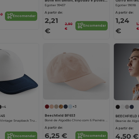
Boné em denim, algodão e poliéster (300 g/m²)
Gorro em tec
Egotier 99457
Egotier 99018
A partir de:
A partir de:
20
Encomendar
2,21
1,24
2,90
1
Encomendar
€
€
€
+3
+4
Beechfield BF653
645
BEECHFIELD 
Boné de Algodão Chino com 6 Painéis e Ajuste Metálico
Boné Masculino Vintage Snapback Trucker
A partir de:
A partir de:
6,25 €
4,50 €
Encomendar
Encomendar