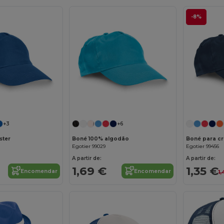
-8%
Personalize-o!
Personalize-o!
+3
+6
ster
Boné 100% algodão
Boné para cr
Egotier 99029
Egotier 99456
A partir de:
A partir de:
1,69 €
1,35 €
Encomendar
Encomendar
1,