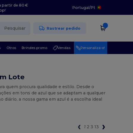
 partir de 80 €
Portugal
/
Pt
pp!
Pesquisar
Rastrear pedido
s
Otros
Brindes promo
Vendas
Personaliza-o!
em Lote
para quem procura qualidade e estilo. Desde o
luções em tons de azul que se adaptam a qualquer
o diário, a nossa gama em azul é a escolha ideal
1
2
3
13