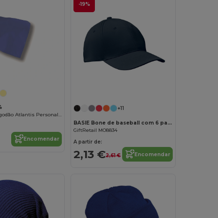
-19%
Personalize-o!
4
+11
Bandana de Algodão Atlantis Personalizável
BASIE Bone de baseball com 6 paineis
GiftRetail MO8834
Encomendar
A partir de:
2,13 €
Encomendar
2,61 €