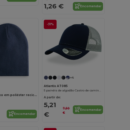
1,26 €
Encomendar
-31%
+4
Atlantis AT085
5 painéis de algodão Castro de caminhão
Gorro unissexo em poliéster reciclado (100% rPET)
A partir de:
5,21
7,50
Encomendar
€
€
Encomendar