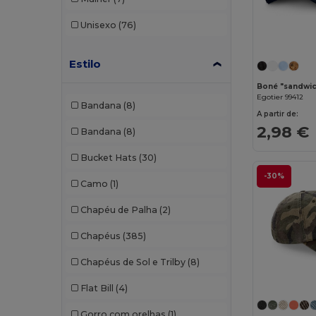
Unisexo
(76)
Estilo
Egotier 99412
Bandana
(8)
A partir de:
2,98 €
Bandana
(8)
Bucket Hats
(30)
-30%
Camo
(1)
Chapéu de Palha
(2)
Chapéus
(385)
Chapéus de Sol e Trilby
(8)
Flat Bill
(4)
Gorro com orelhas
(1)