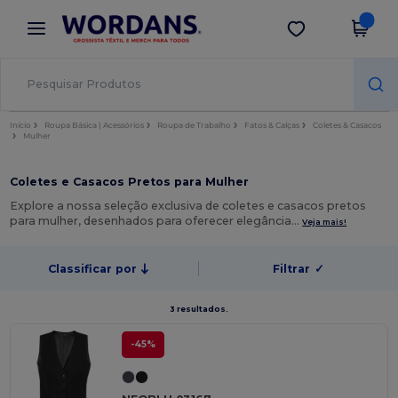
×
App Wordans
Obter app
Melhores preços na app!
Início
Roupa Básica | Acessórios
Roupa de Trabalho
Fatos & Calças
Coletes & Casacos
Mulher
Coletes e Casacos Pretos para Mulher
Explore a nossa seleção exclusiva de coletes e casacos pretos
para mulher, desenhados para oferecer elegância…
Veja mais!
Classificar por
Filtrar
✓
3 resultados.
-45%