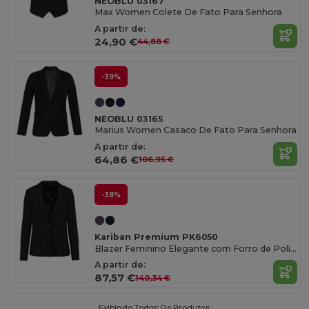
NEOBLU 03167
Max Women Colete De Fato Para Senhora
A partir de:
24,90 €
44,88 €
-39%
NEOBLU 03165
Marius Women Casaco De Fato Para Senhora
A partir de:
64,86 €
106,95 €
-38%
Kariban Premium PK6050
Blazer Feminino Elegante com Forro de Poliéster
A partir de:
87,57 €
140,34 €
Exibindo Todos Os Produtos.