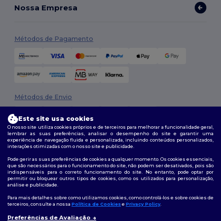
Nossa Empresa
Métodos de Pagamento
Métodos de Envio
Este site usa cookies
O nosso site utiliza cookies próprios e de terceiros para melhorar a funcionalidade geral,
lembrar as suas preferências, analisar o desempenho do site e garantir uma
experiência de navegação fluida e personalizada, incluindo conteúdos personalizados,
interações otimizadas com o nosso site e publicidade.
Pode gerir as suas preferências de cookies a qualquer momento. Os cookies essenciais,
que são necessários para o funcionamento do site, não podem ser desativados, pois são
Siga-nos
indispensáveis para o correto funcionamento do site. No entanto, pode optar por
permitir ou bloquear outros tipos de cookies, como os utilizados para personalização,
análise e publicidade.
Para mais detalhes sobre como utilizamos cookies, como controlá-los e sobre cookies de
terceiros, consulte a nossa
Política de Cookies
e
Privacy Policy
.
2026. Todos os direitos reservados
Termos e Condições
|
Política de personalização
|
Política de Privacidade
Preferências de Avaliação
👋
Olá