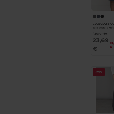
CLUBCLASS C
Saia social ajus
A partir de:
23,69
53
€
€
-29%