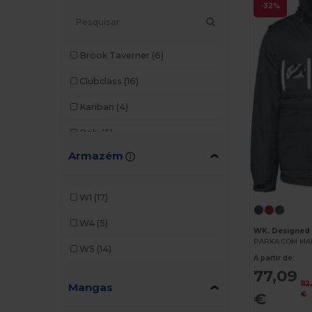
-32%
Brook Taverner
(6)
Clubclass
(16)
Kariban
(4)
Roly
(5)
Armazém
Velilla
(1)
WK. Designed To Work
(4)
W1
(17)
W4
(5)
WK. Designed
PARKA COM MA
W5
(14)
A partir de:
77,09
112
Mangas
€
€