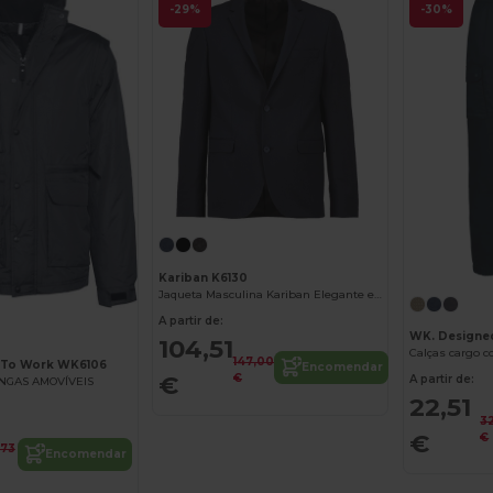
-29%
-30%
Kariban K6130
Jaqueta Masculina Kariban Elegante e Versátil
A partir de:
WK. Designe
104,51
147,00
 To Work WK6106
Encomendar
€
€
A partir de:
NGAS AMOVÍVEIS
22,51
3
€
€
,73
Encomendar