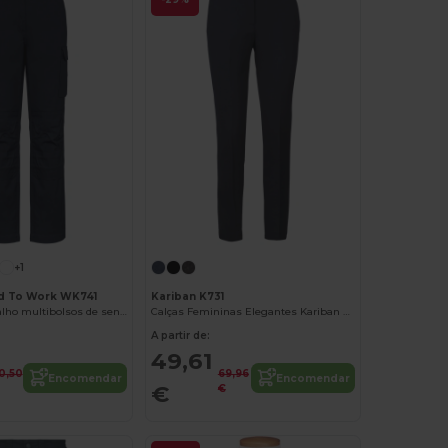
+1
d To Work WK741
Kariban K731
Calças de trabalho multibolsos de senhora
Calças Femininas Elegantes Kariban K731
A partir de:
49,61
0,50
69,96
Encomendar
Encomendar
€
€