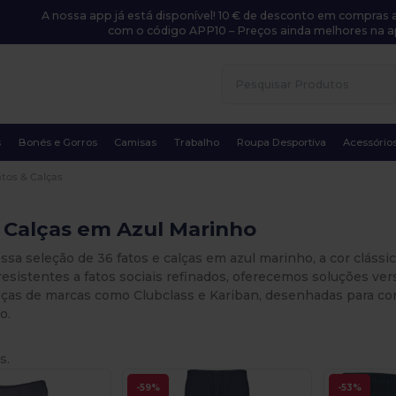
A nossa app já está disponível! 10 € de desconto em compras a
com o código APP10 – Preços ainda melhores na a
s
Bonés e Gorros
Camisas
Trabalho
Roupa Desportiva
Acessório
atos & Calças
 Calças em Azul Marinho
ssa seleção de 36 fatos e calças em azul marinho, a cor clássi
resistentes a fatos sociais refinados, oferecemos soluções ve
as de marcas como Clubclass e Kariban, desenhadas para confo
o.
s.
-59%
-53%