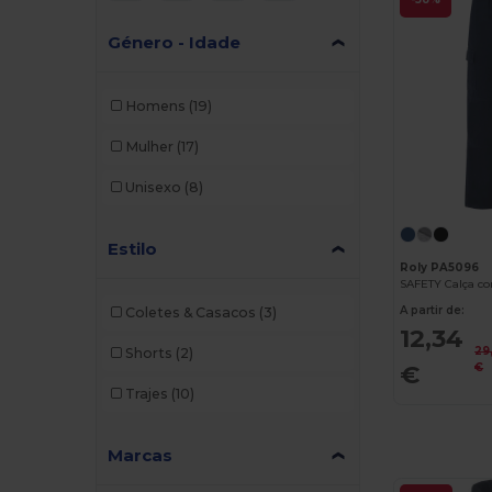
Género - Idade
Homens
(19)
Mulher
(17)
Unisexo
(8)
Estilo
Roly PA5096
A partir de:
Coletes & Casacos
(3)
12,34
29
Shorts
(2)
€
€
Trajes
(10)
Marcas