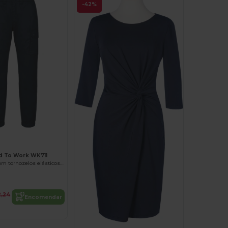
-42%
d To Work WK711
Calças cargo com tornozelos elásticos unissexo
2,24
Encomendar