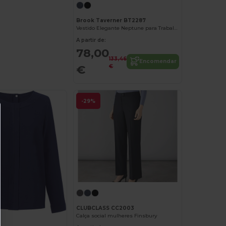
Brook Taverner BT2287
Vestido Elegante Neptune para Trabalho e Noite
A partir de:
78,00
133,46
Encomendar
€
€
-29%
CLUBCLASS CC2003
Calça social mulheres Finsbury