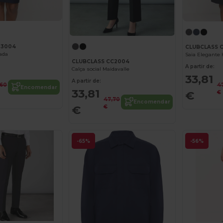
C3004
CLUBCLASS 
tada
CLUBCLASS CC2004
A partir de:
Calça social Maidavalle
33,81
A partir de:
,60
4
Encomendar
33,81
€
€
47,70
Encomendar
€
€
-65%
-56%