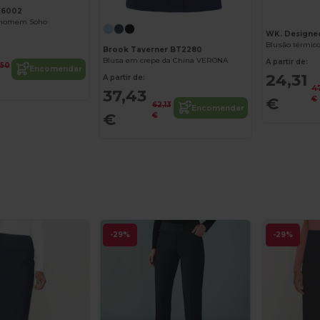
C6002
o homem Soho
WK. Designe
Blusăo térmic
Brook Taverner BT2280
Blusa em crepe da China VERONA
A partir de:
,50
Encomendar
24,31
A partir de:
4
37,43
€
€
62,13
Encomendar
€
€
-29%
-29%