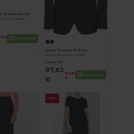
d To Work WK605
o com 4 camadas
7,04
Encomendar
Brook Taverner BT3344
Casaco de homem Jupiter
A partir de:
97,62
150,10
Encomendar
€
€
-56%