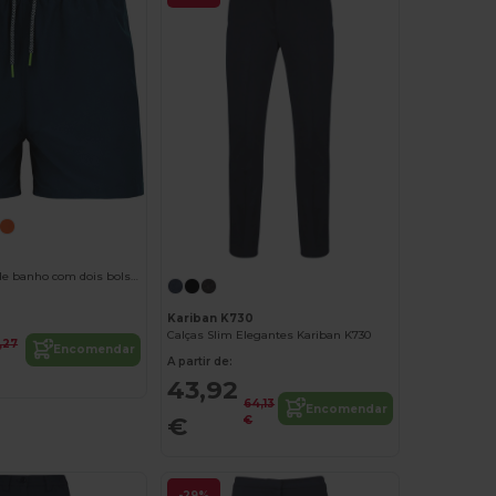
BALOS Calção de banho com dois bolsos laterais
Kariban K730
Calças Slim Elegantes Kariban K730
,27
Encomendar
A partir de:
43,92
64,13
Encomendar
€
€
-29%