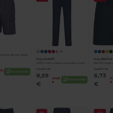
+4
o Multi-Bolsos Velilla
Roly PA9087
Roly BN6708
CARE Calça unisexo comprida e corte recto
A partir de:
A partir de:
,70
Encomendar
8,59
6,73
20,86
14
Encomendar
€
€
€
€
-51%
-33%