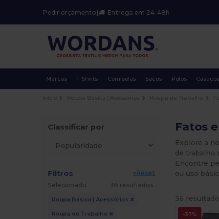
Pedir orçamento
|
Entrega em 24-48h
Marcas
T-Shirts
Camisolas
Sacos
Polos
Casaco
Início
Roupa Básica | Acessórios
Roupa de Trabalho
F
Fatos e
Classificar por
Explore a no
de trabalho 
Encontre peç
Filtros
ou uso básic
«Reset
Selecionado
36 resultados.
36 resultado
Roupa Básica | Acessórios
Roupa de Trabalho
-37%