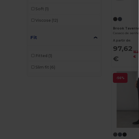
Soft
(1)
Viscose
(12)
Brook Tavern
Casaco de senho
Fit
A partir de:
97,62
152
Fitted
(1)
€
€
Slim fit
(6)
-56%