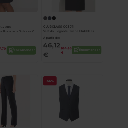
CLUBCLASS CC3011
CC2006
Vestido Elegante Sloane ClubClass
Saia Elegante Holborn para Todas as Ocasiões
A partir de:
46,12
104,30
7,70
Encomendar
Encomendar
€
€
-56%