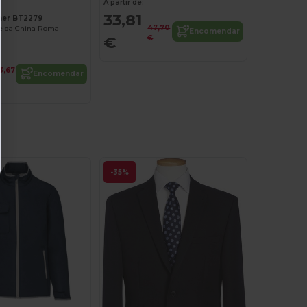
A partir de:
33,81
ner BT2279
47,70
e da China Roma
Encomendar
€
€
3,67
Encomendar
-35%