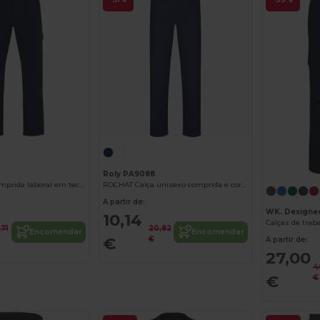
Roly PA9088
SAFETY Calça comprida laboral em tecido de algodão
ROCHAT Calça unisexo comprida e corte recto
A partir de:
WK. Designe
10,14
,71
20,82
Encomendar
Encomendar
€
€
A partir de:
27,00
4
€
€