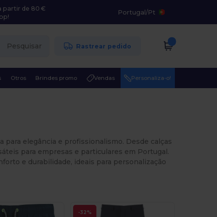
 partir de 80 €
Portugal
/
Pt
pp!
Pesquisar
Rastrear pedido
s
Otros
Brindes promo
Vendas
Personaliza-o!
ca para elegância e profissionalismo. Desde calças
rsáteis para empresas e particulares em Portugal.
rto e durabilidade, ideais para personalização
-32%