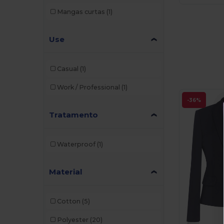
Mangas curtas
(1)
Use
Casual
(1)
Work / Professional
(1)
-36%
Tratamento
Waterproof
(1)
Material
Cotton
(5)
Polyester
(20)