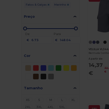
Fatos & Calças
Marinho
Preço
De
Para
€
€
VELILLA VL344
Bermuda Confort
Cor
A partir de:
14,37
22
€
€
Tamanho
XS
S
M
L
XL
2XL
3XL
4XL
5XL
-58%