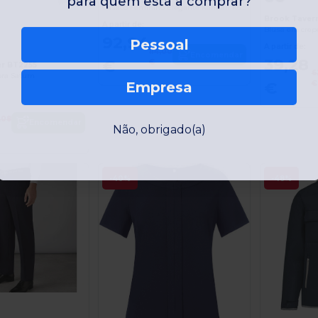
Casaco Feminino Elegante Kariban K6131
Brook Taver
A partir de:
Blusa em crep
92,94
Pessoal
A partir de:
114,00
Encomendar
39,28
€
€
er BT2255
6
ra Saturn
Empresa
€
€
,08
Encomendar
Não, obrigado(a)
-40%
-48%