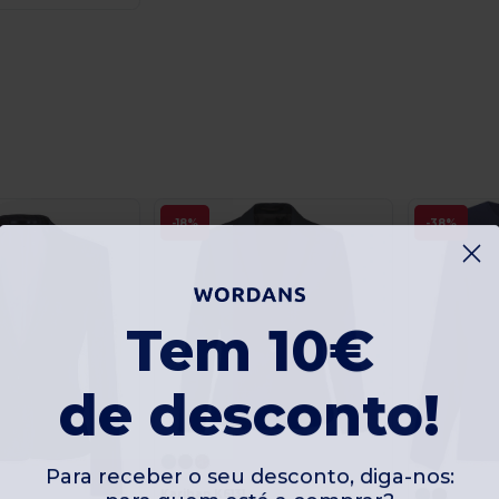
-18%
-38%
Tem 10€
de desconto!
Para receber o seu desconto, diga-nos:
para quem está a comprar?
Kariban K6131