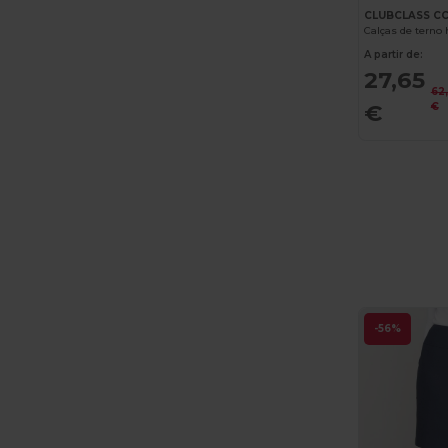
CLUBCLASS C
Calças de tern
A partir de:
27,65
62
€
€
-56%