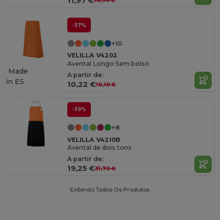
11,97 €
18,90 €
-37%
+10
VELILLA V4202
Avental Longo Sem bolso
Made
A partir de:
in
ES
10,22 €
16,10 €
-39%
+8
VELILLA V4210B
Avental de dois tons
A partir de:
19,25 €
31,70 €
Exibindo Todos Os Produtos.