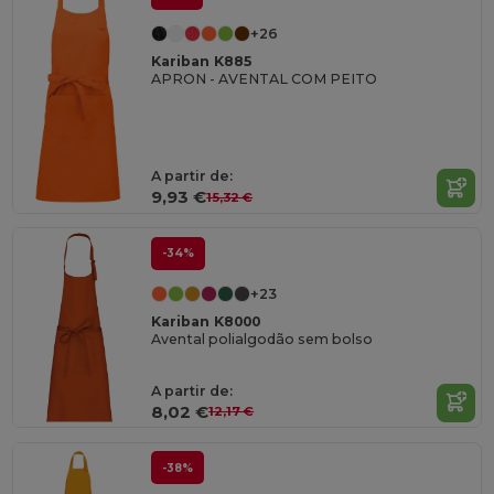
+26
Kariban K885
APRON - AVENTAL COM PEITO
A partir de:
9,93 €
15,32 €
-34%
+23
Kariban K8000
Avental polialgodão sem bolso
A partir de:
8,02 €
12,17 €
-38%