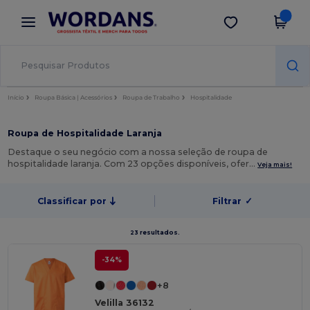
×
App Wordans
Obter app
Melhores preços na app!
Início
Roupa Básica | Acessórios
Roupa de Trabalho
Hospitalidade
Roupa de Hospitalidade Laranja
Destaque o seu negócio com a nossa seleção de roupa de
hospitalidade laranja. Com 23 opções disponíveis, ofer…
Veja mais!
Classificar por
Filtrar
✓
23 resultados.
-34%
+8
Velilla 36132