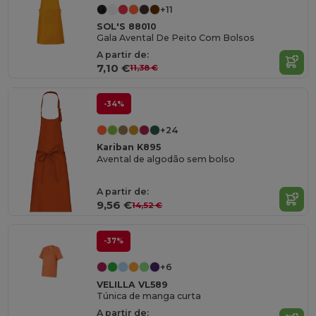
+11
SOL'S 88010
Gala Avental De Peito Com Bolsos
A partir de:
7,10 €
11,38 €
-34%
+24
Kariban K895
Avental de algodão sem bolso
A partir de:
9,56 €
14,52 €
-37%
+6
VELILLA VL589
Túnica de manga curta
A partir de: