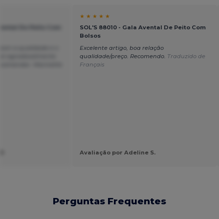
★ ★ ★ ★ ★
vental De Peito Com
SOL'S 88010 - Gala Avental De Peito Com
Bolsos
 com a qualidade e o
Excelente artigo, boa relação
quei agradavelmente
qualidade/preço. Recomendo.
Traduzido de
recomendar. Marinette
Français
ER
Avaliação por Adeline S.
Perguntas Frequentes