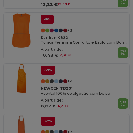
12,22 €
19,30 €
-16%
+3
Kariban K822
Túnica Feminina Conforto e Estilo com Bolsos Práticos
A partir de:
10,43 €
12,36 €
-39%
+4
NEWGEN TB201
Avental 100% de algodão com bolso
A partir de:
8,62 €
14,20 €
-37%
+3