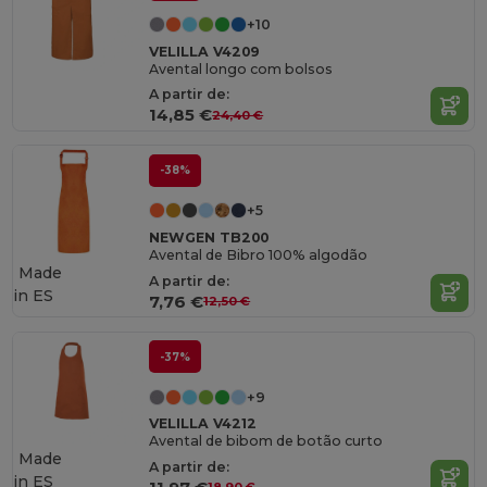
+10
VELILLA V4209
Avental longo com bolsos
A partir de:
14,85 €
24,40 €
-38%
+5
NEWGEN TB200
Avental de Bibro 100% algodão
Made
A partir de:
in
ES
7,76 €
12,50 €
-37%
+9
VELILLA V4212
Avental de bibom de botão curto
Made
A partir de:
in
ES