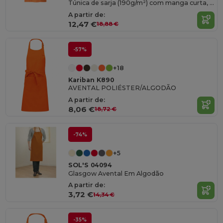
Túnica de sarja (190g/m²) com manga curta, em poliéster (65%) e algodão (35%)
A partir de:
12,47 €
18,88 €
-57%
+18
Kariban K890
AVENTAL POLIÉSTER/ALGODÃO
A partir de:
8,06 €
18,72 €
-74%
+5
SOL'S 04094
Glasgow Avental Em Algodão
A partir de:
3,72 €
14,34 €
-35%