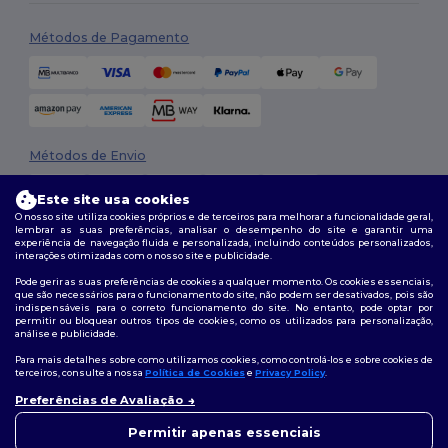
Métodos de Pagamento
Métodos de Envio
Este site usa cookies
O nosso site utiliza cookies próprios e de terceiros para melhorar a funcionalidade geral,
lembrar as suas preferências, analisar o desempenho do site e garantir uma
experiência de navegação fluida e personalizada, incluindo conteúdos personalizados,
interações otimizadas com o nosso site e publicidade.
Pode gerir as suas preferências de cookies a qualquer momento. Os cookies essenciais,
que são necessários para o funcionamento do site, não podem ser desativados, pois são
Siga-nos
indispensáveis para o correto funcionamento do site. No entanto, pode optar por
permitir ou bloquear outros tipos de cookies, como os utilizados para personalização,
análise e publicidade.
Para mais detalhes sobre como utilizamos cookies, como controlá-los e sobre cookies de
terceiros, consulte a nossa
Política de Cookies
e
Privacy Policy
.
2026. Todos os direitos reservados
Termos e Condições
|
Política de personalização
|
Política de Privacidade
Preferências de Avaliação
👋
Olá
|
Política de cookies
|
Mapa do Site
Se tiver alguma dúvida ou
Permitir apenas essenciais
questão, pode contactar-nos a