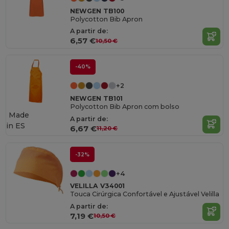
NEWGEN TB100
Polycotton Bib Apron
A partir de:
6,57 €
10,50 €
-40%
+2
NEWGEN TB101
Polycotton Bib Apron com bolso
Made
A partir de:
in
ES
6,67 €
11,20 €
-32%
+4
VELILLA V34001
Touca Cirúrgica Confortável e Ajustável Velilla
A partir de:
7,19 €
10,50 €