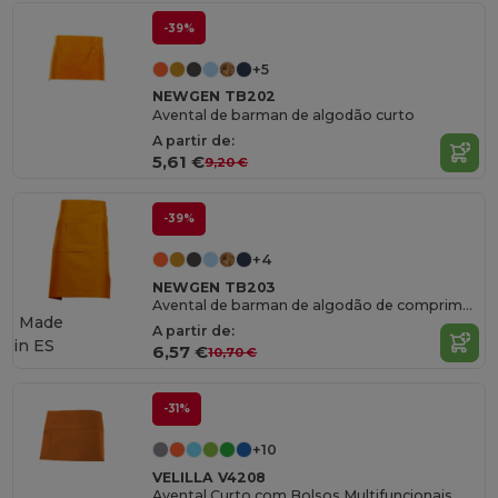
-39%
+5
NEWGEN TB202
Avental de barman de algodão curto
A partir de:
5,61 €
9,20 €
-39%
+4
NEWGEN TB203
Avental de barman de algodão de comprimento médio
Made
A partir de:
in
ES
6,57 €
10,70 €
-31%
+10
VELILLA V4208
Avental Curto com Bolsos Multifuncionais