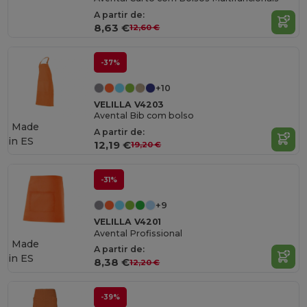
A partir de:
8,63 €
12,60 €
-37%
+10
VELILLA V4203
Avental Bib com bolso
Made
A partir de:
in
ES
12,19 €
19,20 €
-31%
+9
VELILLA V4201
Avental Profissional
Made
A partir de:
in
ES
8,38 €
12,20 €
-39%