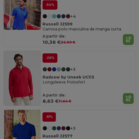
-54%
+4
Russell JZ599
Camisa polo masculina de manga curta
A partir de:
10,36 €
22,60 €
-26%
+3
Radsow by Uneek UC113
Longsleeve Poloshirt
A partir de:
8,63 €
11,64 €
-51%
+3
Russell JZ577