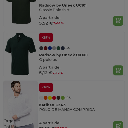
Radsow by Uneek UC101
Classic Poloshirt
A partir de:
5,52 €
7,22 €
-29%
+4
Radsow by Uneek UXX01
O pólo ux
A partir de:
5,12 €
7,22 €
-36%
+15
Kariban K243
POLO DE MANGA COMPRIDA
Organic
A partir de:
Cotton