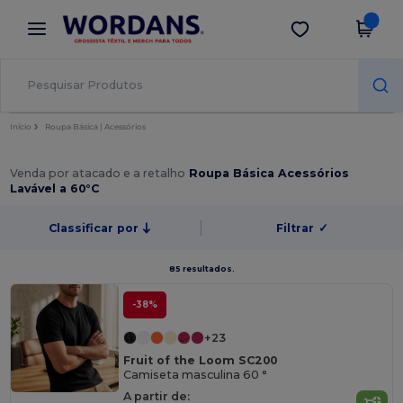
×
App Wordans
Obter app
Melhores preços na app!
Início
Roupa Básica | Acessórios
Venda por atacado e a retalho
Roupa Básica Acessórios
Lavável a 60°C
Classificar por
Filtrar
✓
85 resultados.
-38%
+23
Fruit of the Loom SC200
Camiseta masculina 60 °
A partir de: