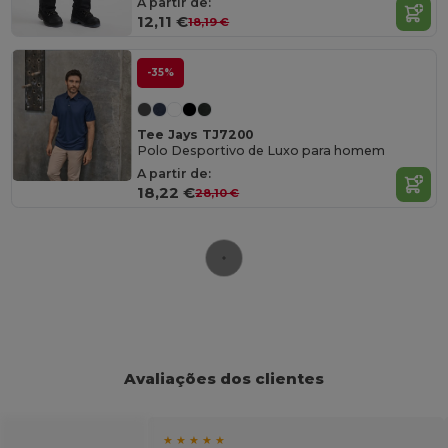
A partir de:
12,11 €
18,19 €
-35%
Tee Jays TJ7200
Polo Desportivo de Luxo para homem
A partir de:
18,22 €
28,10 €
Avaliações dos clientes
★ ★ ★ ★ ★