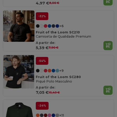
4,97 €
8,00 €
-32%
+6
Fruit of the Loom SC210
Camiseta de Qualidade Premium
A partir de:
5,39 €
7,90 €
-54%
+9
Fruit of the Loom SC280
Piqué Polo Masculino
A partir de:
7,05 €
15,40 €
-24%
+11