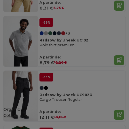
A partir de:
6,31 €
8,75 €
-28%
+3
Radsow by Uneek UC102
Poloshirt premium
A partir de:
8,79 €
12,20 €
-33%
Radsow by Uneek UC902R
Cargo Trouser Regular
Organic
A partir de:
Cotton
12,11 €
18,19 €