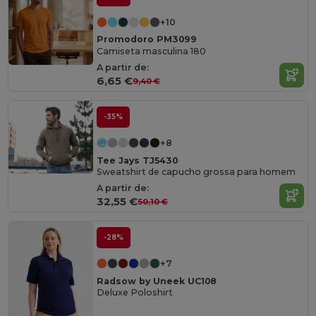
+10
Promodoro PM3099
Camiseta masculina 180
A partir de:
6,65 €
9,40 €
-35%
+8
Tee Jays TJ5430
Sweatshirt de capucho grossa para homem
A partir de:
32,55 €
50,10 €
-28%
+7
Radsow by Uneek UC108
Deluxe Poloshirt