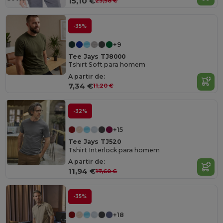
15,10 €
23,58 €
-35%
+9
Tee Jays TJ8000
Tshirt Soft para homem
A partir de:
7,34 €
11,20 €
-32%
+15
Tee Jays TJ520
Tshirt Interlock para homem
A partir de:
11,94 €
17,60 €
-35%
+18