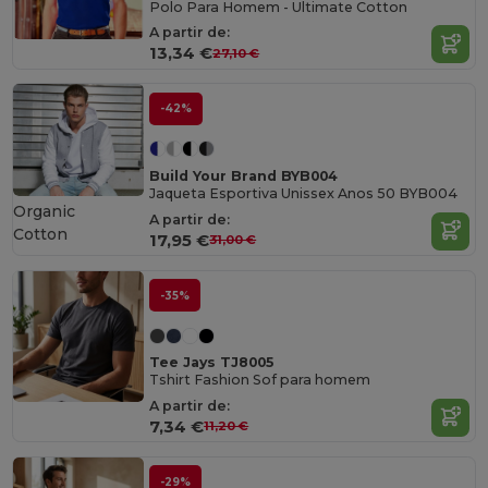
Polo Para Homem - Ultimate Cotton
A partir de:
13,34 €
27,10 €
-42%
Build Your Brand BYB004
Jaqueta Esportiva Unissex Anos 50 BYB004
Organic
A partir de:
Cotton
17,95 €
31,00 €
-35%
Tee Jays TJ8005
Tshirt Fashion Sof para homem
A partir de:
7,34 €
11,20 €
-29%