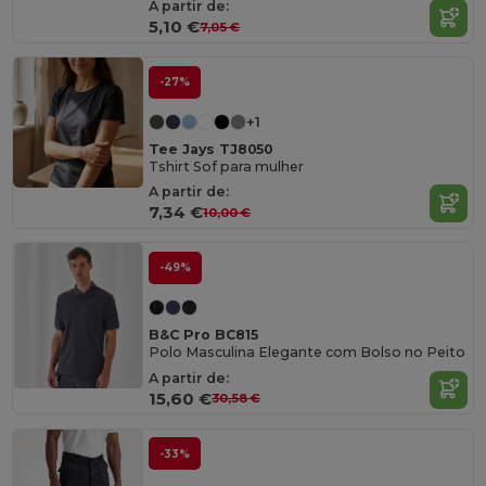
A partir de:
5,10 €
7,05 €
-27%
+1
Tee Jays TJ8050
Tshirt Sof para mulher
A partir de:
7,34 €
10,00 €
-49%
B&C Pro BC815
Polo Masculina Elegante com Bolso no Peito
A partir de:
15,60 €
30,58 €
-33%