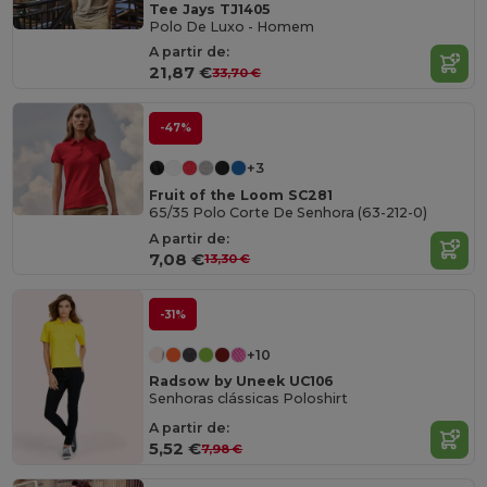
Tee Jays TJ1405
Polo De Luxo - Homem
A partir de:
21,87 €
33,70 €
-47%
+3
Fruit of the Loom SC281
65/35 Polo Corte De Senhora (63-212-0)
A partir de:
7,08 €
13,30 €
-31%
+10
Radsow by Uneek UC106
Senhoras clássicas Poloshirt
A partir de:
5,52 €
7,98 €