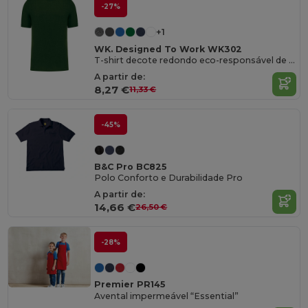
-27%
+1
WK. Designed To Work WK302
T-shirt decote redondo eco-responsável de homem
A partir de:
8,27 €
11,33 €
-45%
B&C Pro BC825
Polo Conforto e Durabilidade Pro
A partir de:
14,66 €
26,50 €
-28%
Premier PR145
Avental impermeável “Essential”