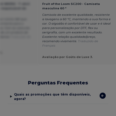
k WK302 - T-shirt
Fruit of the Loom SC200 - Camiseta
-responsável de
masculina 60 °
Camisola de excelente qualidade, resistente
as t-shirts WK que
a lavagens a 60 °C, mantendo a sua forma e
armente para o
cor. O algodão é confortável de usar e é ideal
ina. Com as costuras
para personalização por DTF, flex ou
a de um produto de
serigrafia, com um excelente resultado.
ndamos
Traduzido de
Excelente relação qualidade/preço,
recomendo vivamente.
Traduzido de
Français
G.
Avaliação por Goûts de Luxe 3.
Perguntas Frequentes
Quais as promoções que têm disponíveis,
agora?