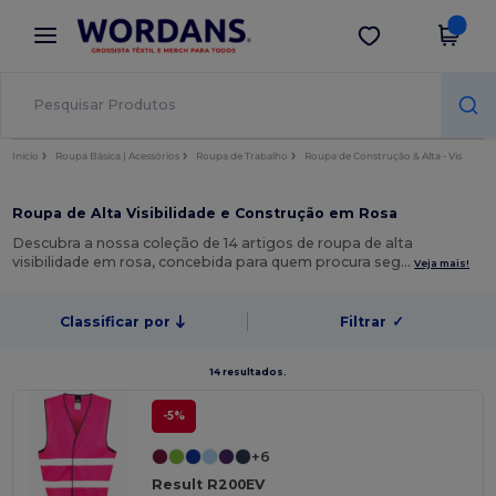
×
App Wordans
Obter app
Melhores preços na app!
Início
Roupa Básica | Acessórios
Roupa de Trabalho
Roupa de Construção & Alta - Vis
Roupa de Alta Visibilidade e Construção em Rosa
Descubra a nossa coleção de 14 artigos de roupa de alta
visibilidade em rosa, concebida para quem procura seg…
Veja mais!
Classificar por
Filtrar
✓
14 resultados.
-5%
+6
Result R200EV