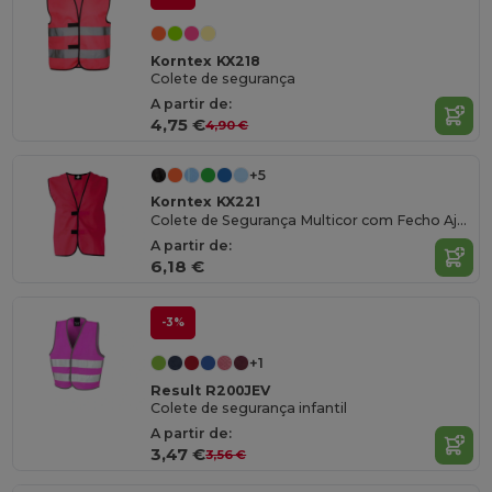
Korntex KX218
Colete de segurança
A partir de:
4,75 €
4,90 €
+5
Korntex KX221
Colete de Segurança Multicor com Fecho Ajustável
A partir de:
6,18 €
-3%
+1
Result R200JEV
Colete de segurança infantil
A partir de:
3,47 €
3,56 €