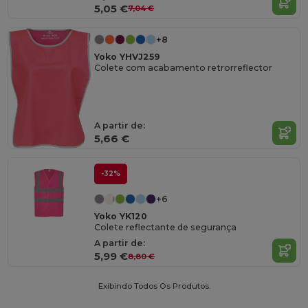
5,05 €
7,04 €
+8
Yoko YHVJ259
Colete com acabamento retrorreflector
A partir de:
5,66 €
-32%
+6
Yoko YK120
Colete reflectante de segurança
A partir de:
5,99 €
8,80 €
Exibindo Todos Os Produtos.