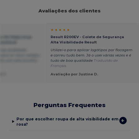
Avaliações dos clientes
★ ★ ★ ★ ★
ete de Segurança
Result R200EV - Colete de Segurança
Ajustável
Alta Visibilidade Result
 boa qualidade.
Utilizei-o para aplicar logótipos por flocagem
para os meus colegas.
e correu tudo bem. Já o usei várias vezes e é
to com esta escolha.
tudo de boa qualidade
Traduzido de
Français
e T.
Avaliação por Justine D.
Perguntas Frequentes
Por que escolher roupa de alta visibilidade em
rosa?