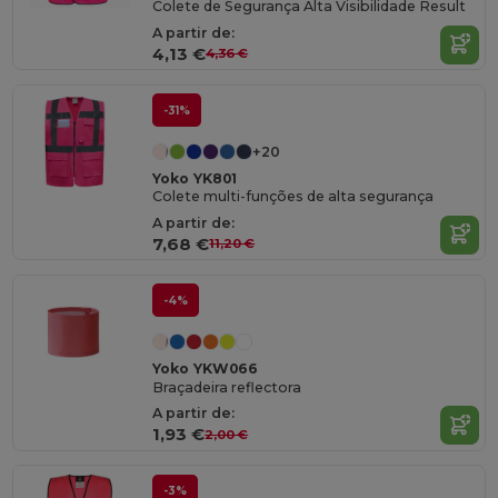
Colete de Segurança Alta Visibilidade Result
A partir de:
4,13 €
4,36 €
-31%
+20
Yoko YK801
Colete multi-funções de alta segurança
A partir de:
7,68 €
11,20 €
-4%
Yoko YKW066
Braçadeira reflectora
A partir de:
1,93 €
2,00 €
-3%