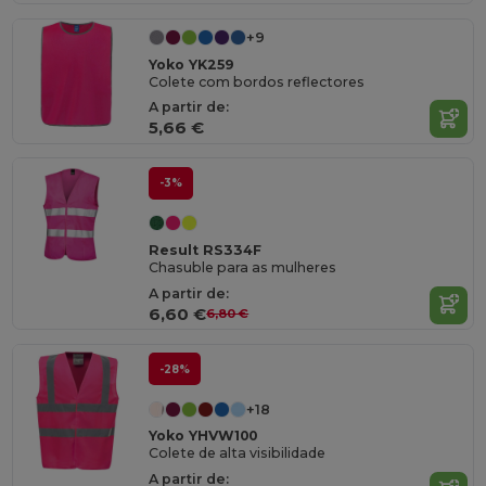
+9
Yoko YK259
Colete com bordos reflectores
A partir de:
5,66 €
-3%
Result RS334F
Chasuble para as mulheres
A partir de:
6,60 €
6,80 €
-28%
+18
Yoko YHVW100
Colete de alta visibilidade
A partir de: