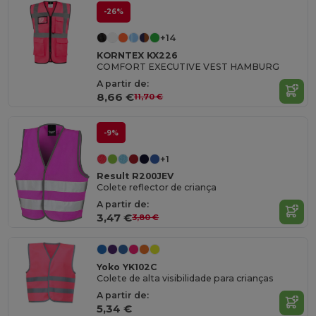
-26%
+14
KORNTEX KX226
COMFORT EXECUTIVE VEST HAMBURG
A partir de:
8,66 €
11,70 €
-9%
+1
Result R200JEV
Colete reflector de criança
A partir de:
3,47 €
3,80 €
Yoko YK102C
Colete de alta visibilidade para crianças
A partir de:
5,34 €