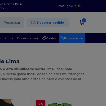
 partir de 80 €
Portugal
/
Pt
pp!
Pesquisar
Rastrear pedido
s
Otros
Brindes promo
Vendas
Personaliza-o!
de Lima
e alta visibilidade verde lima
. Ideal para
el, a nossa gama inclui desde coletes multifunções
duráveis para ambientes de obra e eventos ao ar
-3%