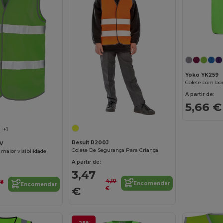
Yoko YK259
Colete com bor
A partir de:
5,66 €
+1
Result R200J
V
Colete De Segurança Para Criança
maior visibilidade
A partir de:
3,47
4,10
48
Encomendar
Encomendar
€
€