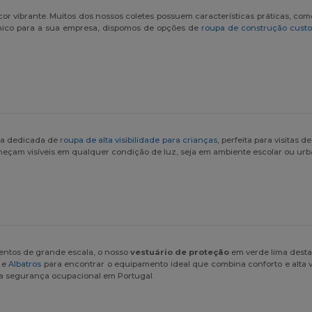
cor vibrante. Muitos dos nossos coletes possuem características práticas, co
nico para a sua empresa, dispomos de opções de
roupa de construção custo
ha dedicada de
roupa de alta visibilidade para crianças
, perfeita para visitas 
çam visíveis em qualquer condição de luz, seja em ambiente escolar ou urb
ventos de grande escala, o nosso
vestuário de proteção
em verde lima destac
e
Albatros
para encontrar o equipamento ideal que combina conforto e alta vi
 a segurança ocupacional em Portugal.