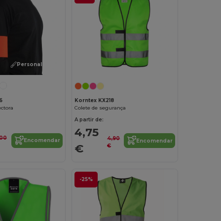
Personalize-o!
6
Korntex KX218
ectora
Colete de segurança
A partir de:
4,75
,00
4,90
Encomendar
Encomendar
€
€
-25%