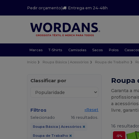
Pedir orçamento
|
Entrega em 24-48h
Marcas
T-Shirts
Camisolas
Sacos
Polos
Casaco
Início
Roupa Básica | Acessórios
Roupa de Trabalho
R
Roupa d
Classificar por
Garanta a m
profissiona
a acessórios
Filtros
livre, garan
«Reset
Selecionado
16 resultados.
16 resultado
Roupa Básica | Acessórios
Roupa de Trabalho
-5%