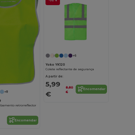
-32%
+6
Yoko YK120
Colete reflectante de segurança
A partir de:
5,99
8,80
Encomendar
€
+8
€
9
bamento retrorreflector
Encomendar