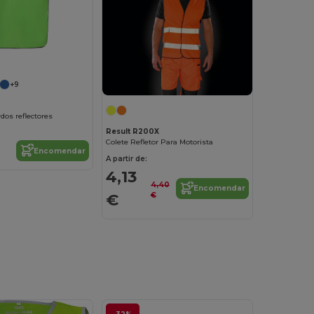
+9
dos reflectores
Result R200X
Colete Refletor Para Motorista
Encomendar
A partir de:
4,13
4,40
Encomendar
€
€