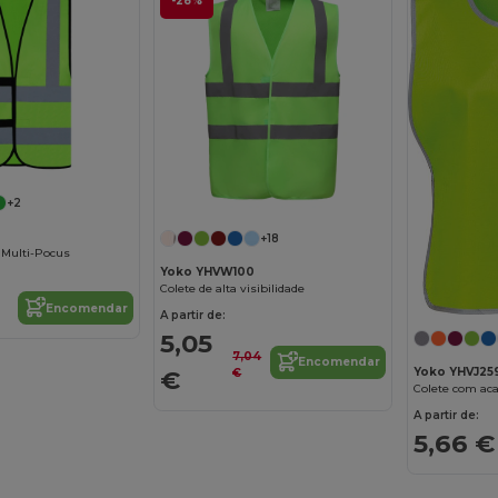
-28%
+2
0
+18
é Multi-Pocus
Yoko YHVW100
Colete de alta visibilidade
Encomendar
A partir de:
5,05
7,04
Encomendar
Yoko YHVJ25
€
€
Colete com aca
A partir de:
5,66 €