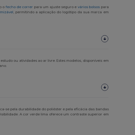
mo o
fecho de correr
para um ajuste seguro e
vários bolsos
para
mizável
, permitindo a aplicação do logótipo da sua marca em
de estudo ou atividades ao ar livre. Estes modelos, disponíveis em
ano.
a-se pela durabilidade do poliéster e pela eficácia das bandas
sibilidade. A cor verde lima oferece um contraste superior em