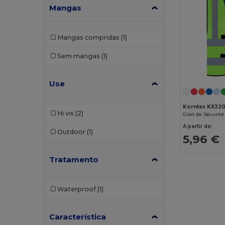
Mangas
Mangas compridas
(1)
Sem mangas
(1)
Use
Korntex KX22
Hi vis
(2)
Gilet de Sécurit
A partir de:
Outdoor
(1)
5,96 €
Tratamento
Waterproof
(1)
Característica