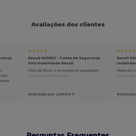
Avaliações dos clientes
★ ★ ★ ★ ★
★ ★ ★ ★ ★
urança
Result R200EV - Colete de Segurança
Result R2
Alta Visibilidade Result
visibilid
or
Fácil de flocar e de excelente qualidade
Material m
 usei
Traduzido de Français
Traduzido 
lidade
Avaliação por Laëtitia V.
Avaliação
Perguntas Frequentes