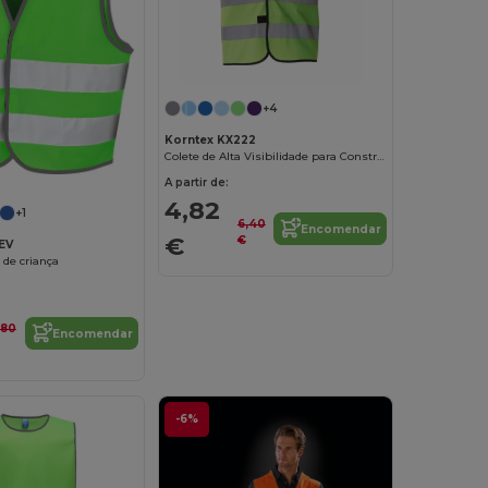
+4
Korntex KX222
Colete de Alta Visibilidade para Construção
A partir de:
4,82
+1
6,40
Encomendar
€
€
EV
r de criança
,80
Encomendar
-6%