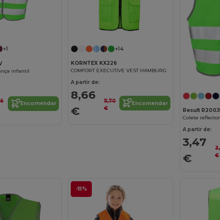
+14
+1
KORNTEX KX226
V
COMFORT EXECUTIVE VEST HAMBURG
nça infantil
A partir de:
8,66
11,70
56
Encomendar
Encomendar
€
€
Result R200J
Colete reflecto
A partir de:
3,47
3
€
€
-15%