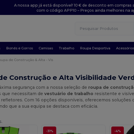
A nossa app já está disponível! 10 € de desconto em compras a
com o código APP10 – Preços ainda melhores na a
s
Bonés e Gorros
Camisas
Trabalho
Roupa Desportiva
Acessório
oupa de Construção & Alta - Vis
e Construção e Alta Visibilidade Ver
áxima segurança com a nossa seleção de
roupa de construção 
is que necessitam de
vestuário de trabalho
resistente e visív
 refletores. Com 16 opções disponíveis, oferecemos soluções 
tindo que a sua equipa se destaca com eficácia.
s.
-31%
-4%