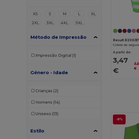
XS
S
M
L
XL
2XL
3XL
4XL
5XL
Método de Impressão
Result R200JE
Colete de segura
A partir de:
Impressão Digital
(1)
3,47
3,
€
€
Género - Idade
Crianças
(2)
Homens
(14)
Unisexo
(13)
-8%
Estilo