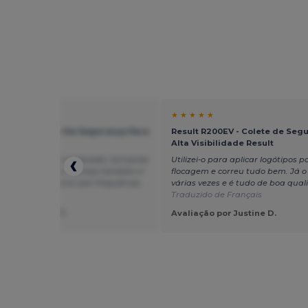
★ ★
★ ★ ★ ★ ★
 R200J - Colete De Segurança Para
Result R200EV - Colete de Seg
a
Alta Visibilidade Result
rico V agiu como esperado, tornando
Utilizei-o para aplicar logótipos p
om ainda melhor, o preço também é
flocagem e correu tudo bem. Já o
 que posso usá-lo com frequência.
várias vezes e é tudo de boa qua
do de English
Traduzido de Français
ção por Linda T.
Avaliação por Justine D.