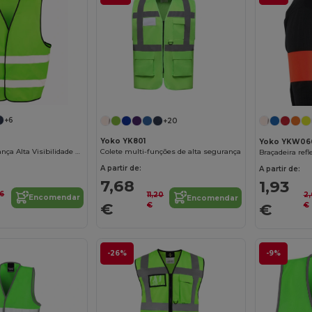
+6
+20
Yoko YK801
Yoko YKW06
Colete de Segurança Alta Visibilidade Result
Colete multi-funções de alta segurança
Braçadeira refl
A partir de:
A partir de:
7,68
1,93
6
11,20
2
Encomendar
Encomendar
€
€
€
€
-26%
-9%