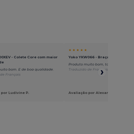
★ ★ ★ ★ ★
00XEV - Colete Core com maior
Yoko YKW066 - Braçadeira reflect
ade
Produto muito bom, tal como descrit
uito bom. E de boa qualidade.
Traduzido de Français
de Français
 por Ludivine P.
Avaliação por Alexandra L.