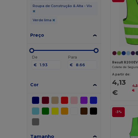
Roupa de Construção & Alta - Vis
Verde lima
Preço
De
Para
Result R200EV
€
€
A partir de:
4,13
Cor
4,3
€
€
-3%
Tamanho