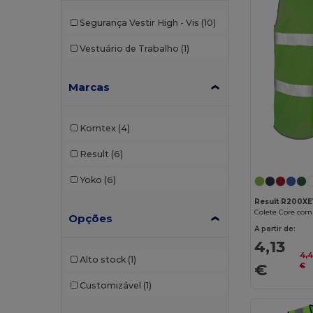
Segurança Vestir High - Vis
(10)
Vestuário de Trabalho
(1)
Marcas
Korntex
(4)
Result
(6)
Yoko
(6)
Result R200XE
Colete Core com 
Opções
A partir de:
4,13
4,
Alto stock
(1)
€
€
Customizável
(1)