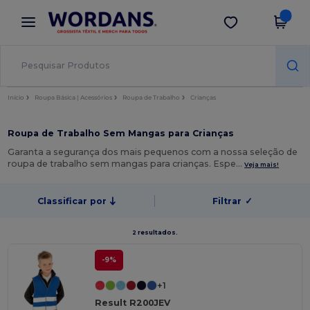
×
App Wordans
Obter app
Melhores preços na app!
Início
Roupa Básica | Acessórios
Roupa de Trabalho
Crianças
Roupa de Trabalho Sem Mangas para Crianças
Garanta a segurança dos mais pequenos com a nossa seleção de
roupa de trabalho sem mangas para crianças. Espe…
Veja mais!
Classificar por
Filtrar
✓
2 resultados.
-9%
+1
Result R200JEV