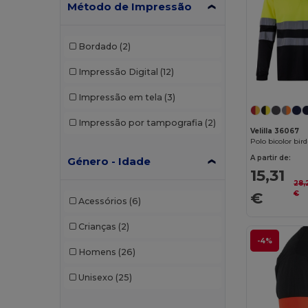
Método de Impressão
Bordado
(2)
Impressão Digital
(12)
Impressão em tela
(3)
Impressão por tampografia
(2)
Velilla 36067
A partir de:
Género - Idade
15,31
28,
€
€
Acessórios
(6)
Crianças
(2)
-4%
Homens
(26)
Unisexo
(25)