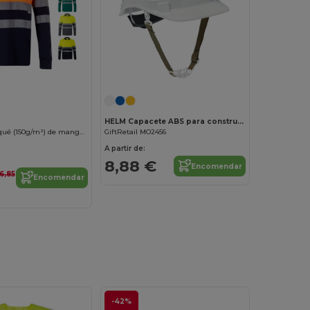
Personalize-o!
HELM Capacete ABS para construtores
Polo bicolor piqué (150g/m²) de manga comprida, em algodão (55%) e poliéster (45%)
GiftRetail MO2456
A partir de:
8,88 €
Encomendar
6,85
Encomendar
-42%