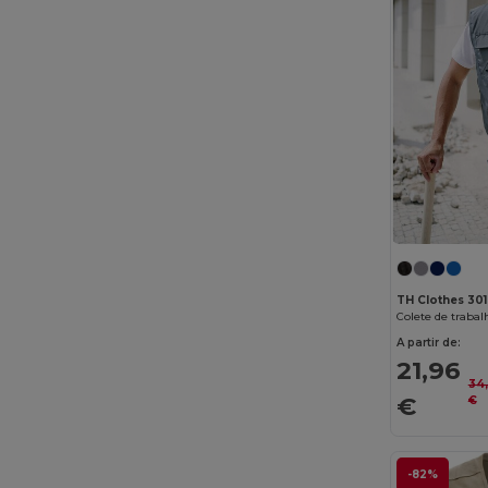
TH Clothes 30
A partir de:
21,96
34
€
€
-82%