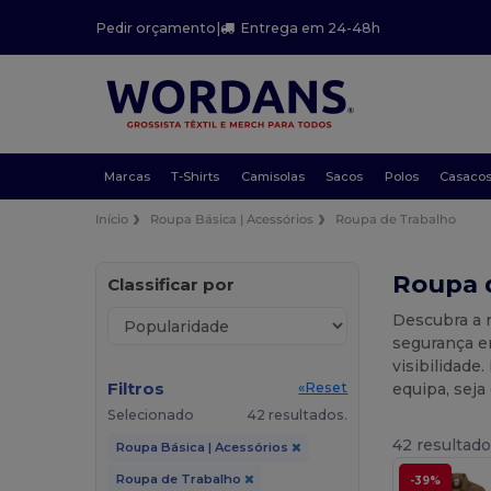
Pedir orçamento
|
Entrega em 24-48h
Marcas
T-Shirts
Camisolas
Sacos
Polos
Casaco
Início
Roupa Básica | Acessórios
Roupa de Trabalho
Roupa d
Classificar por
Descubra a 
segurança e
visibilidade
Filtros
equipa, seja
«Reset
Selecionado
42 resultados.
42 resultado
Roupa Básica | Acessórios
Roupa de Trabalho
-39%