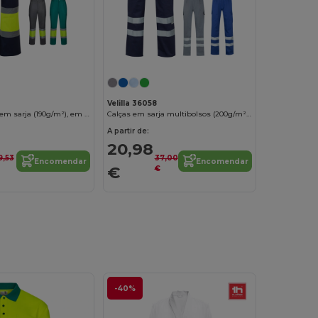
Velilla 36058
Calças bicolor, em sarja (190g/m²), em algodão (20%) e poliéster (80%)
Calças em sarja multibolsos (200g/m²), em algodão (35%) e poliéster (65%)
A partir de:
20,98
9,53
37,00
Encomendar
Encomendar
€
€
-40%