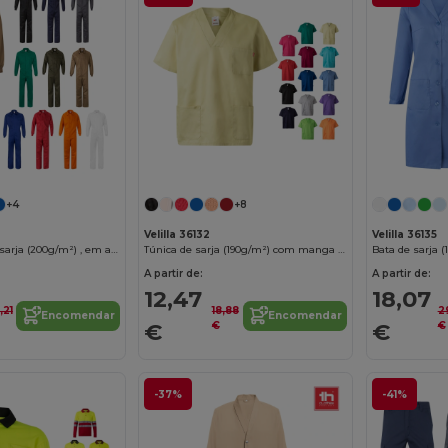
+4
+8
Velilla 36132
Velilla 36135
Fato-macaco de sarja (200g/m²) , em algodão (35%) e poliéster (65%)
Túnica de sarja (190g/m²) com manga curta, em poliéster (65%) e algodão (35%)
A partir de:
A partir de:
12,47
18,07
,21
18,88
2
Encomendar
Encomendar
€
€
€
€
-37%
-41%