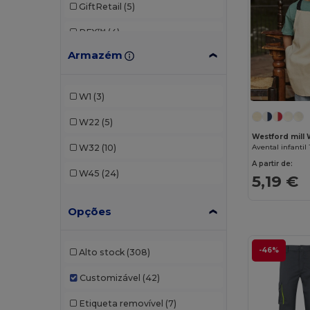
GiftRetail
(5)
RFX™
(4)
Armazém
Roly WRK
(6)
TH Clothes
(2)
W1
(3)
Velilla
(19)
W22
(5)
Westford mill
(1)
Westford mill
W32
(10)
Avental infantil
Yoko
(1)
A partir de:
W45
(24)
5,19 €
Opções
-46%
Alto stock
(308)
Customizável
(42)
Etiqueta removível
(7)