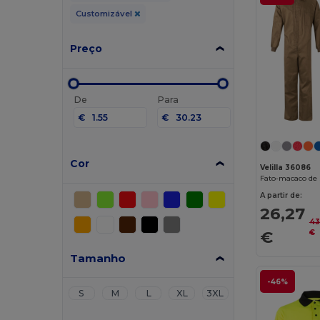
Customizável
Preço
De
Para
€
€
Cor
Velilla 36086
A partir de:
26,27
43
€
€
Tamanho
-46%
S
M
L
XL
3XL