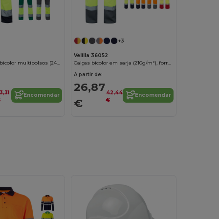
+3
Velilla 36052
Calças stretch bicolor multibolsos (240g/m²), em algodão (46%), EME (38%) e poliéster (16%)
Calças bicolor em sarja (210g/m²), forradas, multibolsos, em algodão (20%) e poliéster (80%)
A partir de:
26,87
3,31
42,44
Encomendar
Encomendar
€
€
€