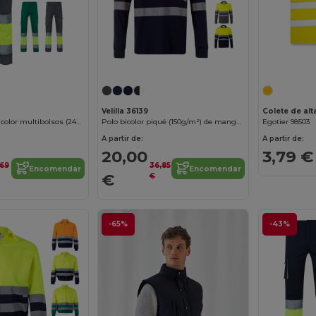
Velilla 36139
Calças stretch bicolor multibolsos (240g/m²), em algodão (46%), EME (38%) e poliéster (16%)
Polo bicolor piqué (150g/m²) de manga comprida, em algodão (55%) e poliéster (45%)
Egotier 98503
A partir de:
A partir de:
20,00
3,79 €
,69
36,85
Encomendar
Encomendar
€
€
-65%
-43%