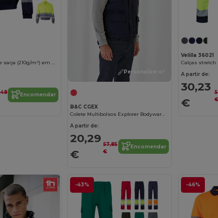
Velilla 36021
Casaco bicolor de sarja (210g/m²) em poliéster (80%) e algodão (20%)
Personalize-o!
A partir de:
30,23
,48
5
Encomendar
€
B&C CGEX
Colete Multibolsos Explorer Bodywarmer
A partir de:
20,29
57,85
Encomendar
€
€
-43%
-46%