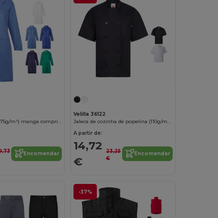
Velilla 36122
Bata de sarja (175g/m²) manga comprida, em sarja em algodão (35%) e poliéster (65%)
Jaleca de cozinha de popelina (110g/m²) de manga curta, em algodão (35%) e poliéster (65%)
A partir de:
14,72
9,73
23,25
Encomendar
Encomendar
€
€
-37%