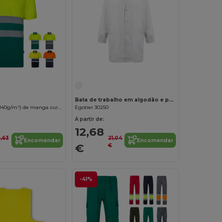
Personalize-o!
Bata de trabalho em algodão e poliéster. Cor branca
Polo bird-eye (140g/m²) de manga curta, em poliéster (100%)
Egotier 30250
A partir de:
12,68
5,63
21,04
Encomendar
Encomendar
€
€
-41%