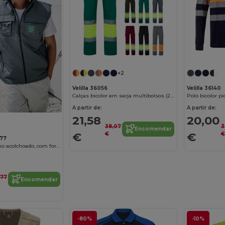
+2
Velilla 36056
Velilla 36140
Calças bicolor em sarja multibolsos (210g/m²), em algodão (20%) e poliéster (80%)
A partir de:
A partir de:
21,58
20,00
38,07
3
Encomendar
€
€
€
€
177
Colete de trabalho acolchoado, com forro
,77
Encomendar
-80%
-10%