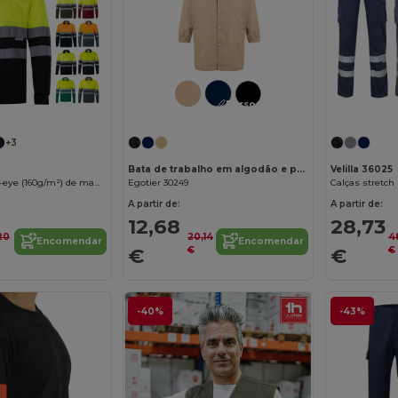
Personalize-o!
+3
Bata de trabalho em algodão e poliéster
Velilla 36025
Polo bicolor bird-eye (160g/m²) de manga comprida, em poliéster (100%)
Egotier 30249
A partir de:
A partir de:
12,68
28,73
20
20,14
4
Encomendar
Encomendar
€
€
€
€
-40%
-43%