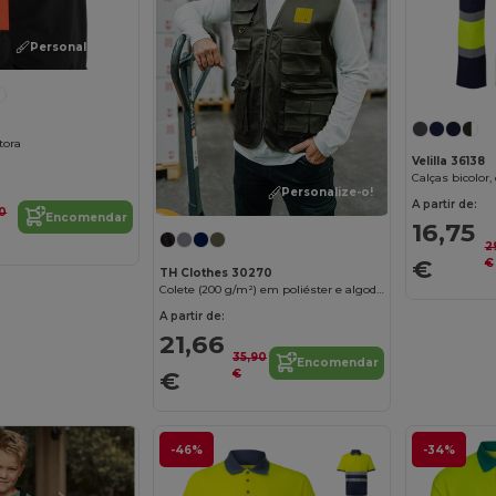
Personalize-o!
tora
Velilla 36138
Personalize-o!
A partir de:
0
Encomendar
16,75
2
€
€
TH Clothes 30270
Colete (200 g/m²) em poliéster e algodão
A partir de:
21,66
35,90
Encomendar
€
€
-46%
-34%