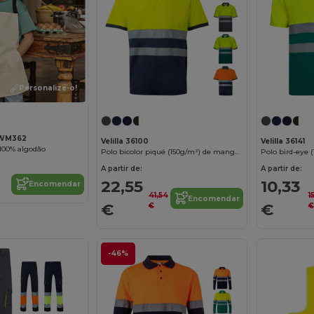
Personalize-o!
 WM362
Velilla 36100
Velilla 36141
 100% algodão
Polo bicolor piqué (150g/m²) de manga curta, em algodão (55%) e poliéster (45%)
A partir de:
A partir de:
22,55
10,33
Encomendar
41,54
1
Encomendar
€
€
€
€
-46%