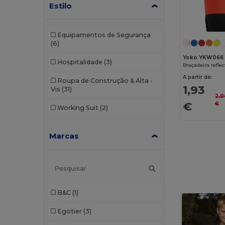
Estilo
Equipamentos de Segurança
(6)
Yoko YKW066
Hospitalidade
(3)
Braçadeira reflec
A partir de:
Roupa de Construção & Alta -
1,93
Vis
(31)
2,0
€
€
Working Suit
(2)
Marcas
B&C
(1)
Egotier
(3)