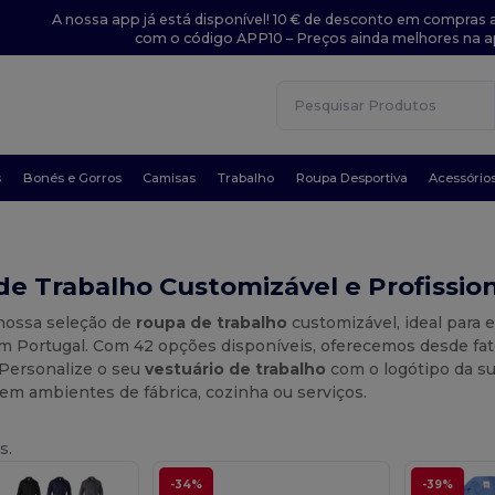
A nossa app já está disponível! 10 € de desconto em compras a
com o código APP10 – Preços ainda melhores na a
s
Bonés e Gorros
Camisas
Trabalho
Roupa Desportiva
Acessório
e Trabalho Customizável e Profissio
nossa seleção de
roupa de trabalho
customizável, ideal para
m Portugal. Com 42 opções disponíveis, oferecemos desde fato
. Personalize o seu
vestuário de trabalho
com o logótipo da s
 em ambientes de fábrica, cozinha ou serviços.
s.
-34%
-39%