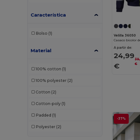
Característica
Bolso
(1)
Velilla 36050
A partir de:
Material
24,99
39
€
€
100% cotton
(1)
100% polyester
(2)
Cotton
(2)
Cotton-poly
(1)
Padded
(1)
-37%
Polyester
(2)