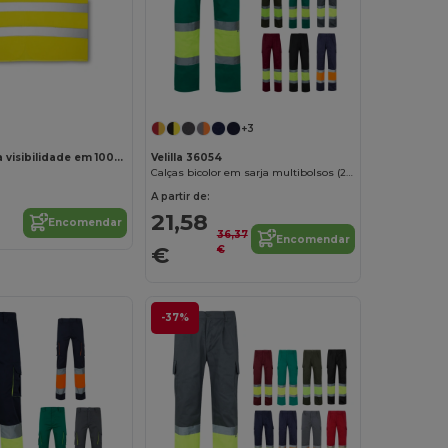
+3
Colete de alta visibilidade em 100% poliéster
Velilla 36054
Calças bicolor em sarja multibolsos (210g/m²), em algodão (20%) e poliéster (80%)
A partir de:
21,58
Encomendar
36,37
Encomendar
€
€
-37%