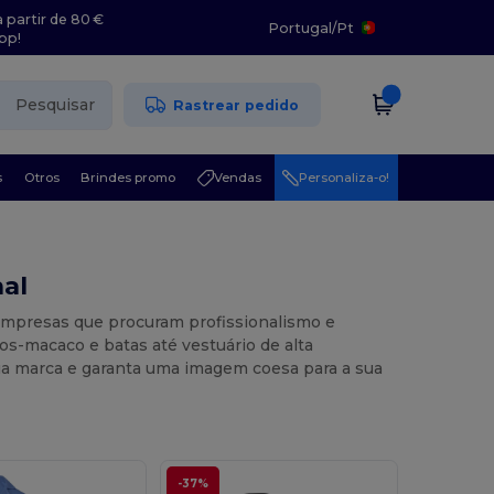
 partir de 80 €
Portugal
/
Pt
pp!
Pesquisar
Rastrear pedido
s
Otros
Brindes promo
Vendas
Personaliza-o!
nal
 empresas que procuram profissionalismo e
s-macaco e batas até vestuário de alta
ua marca e garanta uma imagem coesa para a sua
-37%