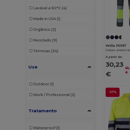
Lavável a 60°C
(4)
Made in USA
(1)
Orgânico
(2)
Reciclado
(9)
Velilla 36087
Térmicas
(34)
A partir de:
30,23
Use
55
€
€
Outdoor
(1)
-37%
Work / Professional
(2)
Tratamento
Waterproof
(1)