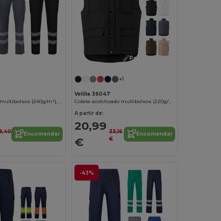
Personalize-o!
+1
Velilla 36047
Calças stretch multibolsos (240g/m²), em algodão (46%), EME (38%) e poliéster (16%)
Colete acolchoado multibolsos (220g/m²), em poliéster (100%)
A partir de:
20,99
8,40
33,16
Encomendar
Encomendar
€
€
-43%