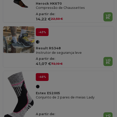
Herock HK670
Compressão de Chaussettes
A partir de:
14,22 €
22,50 €
-43%
Result RS348
Instrutor de segurança leve
A partir de:
41,07 €
72,10 €
-46%
Estex ES2005
Conjunto de 2 pares de meias Lady
A partir de: