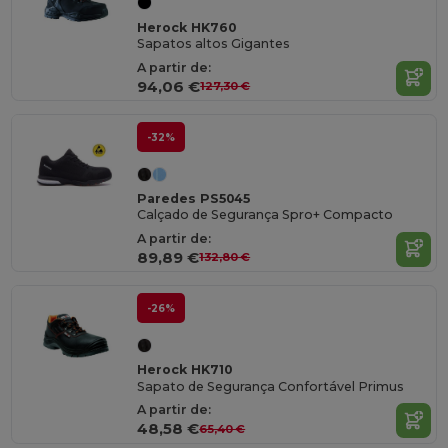
Herock HK760
Sapatos altos Gigantes
A partir de:
94,06 €
127,30 €
-32%
Paredes PS5045
Calçado de Segurança Spro+ Compacto
A partir de:
89,89 €
132,80 €
-26%
Herock HK710
Sapato de Segurança Confortável Primus
A partir de:
48,58 €
65,40 €