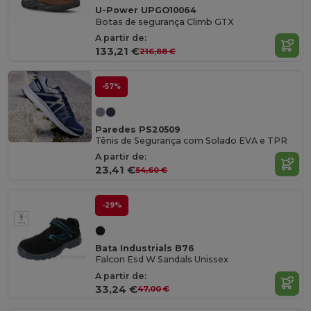
U-Power UPGO10064
Botas de segurança Climb GTX
A partir de:
133,21 €
216,88 €
-57%
Paredes PS20509
Tênis de Segurança com Solado EVA e TPR
A partir de:
23,41 €
54,60 €
-29%
Bata Industrials B76
Falcon Esd W Sandals Unissex
A partir de:
33,24 €
47,00 €