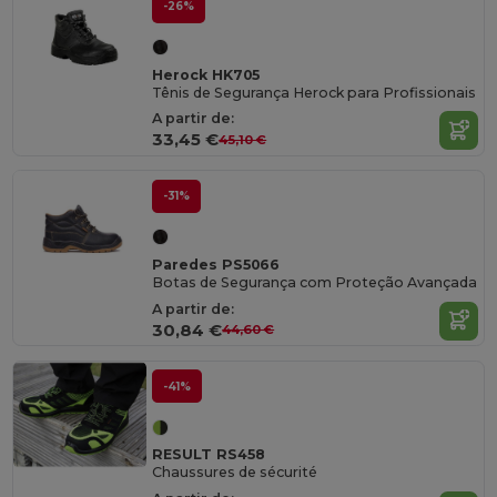
-26%
Herock HK705
Tênis de Segurança Herock para Profissionais
A partir de:
33,45 €
45,10 €
-31%
Paredes PS5066
Botas de Segurança com Proteção Avançada
A partir de:
30,84 €
44,60 €
-41%
RESULT RS458
Chaussures de sécurité