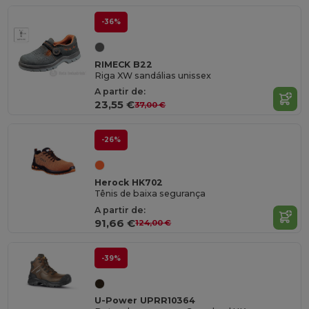
-36%
RIMECK B22
Riga XW sandálias unissex
A partir de:
23,55 €
37,00 €
-26%
Herock HK702
Tênis de baixa segurança
A partir de:
91,66 €
124,00 €
-39%
U-Power UPRR10364