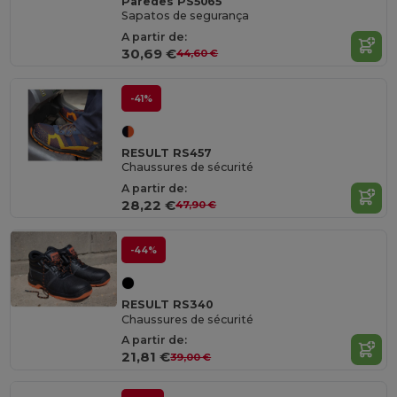
Paredes PS5065
Sapatos de segurança
A partir de:
30,69 €
44,60 €
-41%
RESULT RS457
Chaussures de sécurité
A partir de:
28,22 €
47,90 €
-44%
RESULT RS340
Chaussures de sécurité
A partir de:
21,81 €
39,00 €