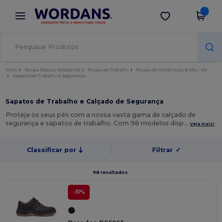
×
App Wordans
Obter app
Melhores preços na app!
Início
Roupa Básica | Acessórios
Roupa de Trabalho
Roupa de Construção & Alta - Vis
Sapatos de Trabalho & Segurança
Sapatos de Trabalho e Calçado de Segurança
Proteja os seus pés com a nossa vasta gama de calçado de
segurança e sapatos de trabalho. Com 98 modelos disp…
Veja mais!
Classificar por
Filtrar
✓
98 resultados.
-31%