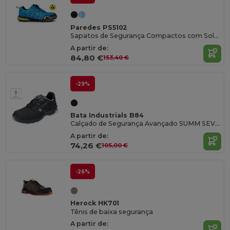
Paredes PS5102
Sapatos de Segurança Compactos com Sola Antiderrapante
A partir de:
84,80 €
153,40 €
-29%
Bata Industrials B84
Calçado de Segurança Avançado SUMM SEVEN
A partir de:
74,26 €
105,00 €
-26%
Herock HK701
Tênis de baixa segurança
A partir de: