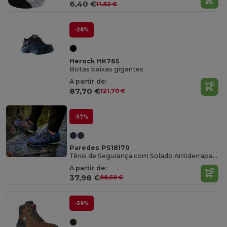
6,40 €
11,82 €
-28%
Herock HK765
Botas baixas gigantes
A partir de:
87,70 €
121,70 €
-57%
Paredes PS18170
Tênis de Segurança com Solado Antiderrapante
A partir de:
37,98 €
88,50 €
-39%