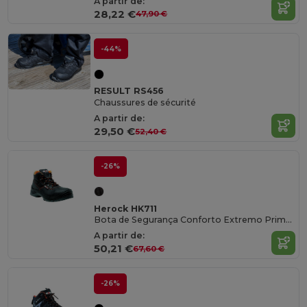
A partir de:
28,22 €
47,90 €
-44%
RESULT RS456
Chaussures de sécurité
A partir de:
29,50 €
52,40 €
-26%
Herock HK711
Bota de Segurança Conforto Extremo Primus
A partir de:
50,21 €
67,60 €
-26%