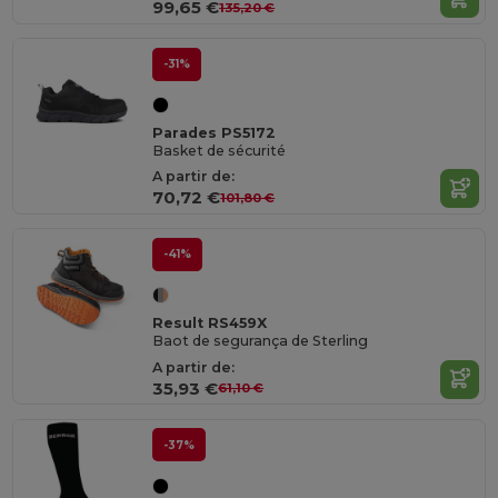
99,65 €
135,20 €
-31%
Parades PS5172
Basket de sécurité
A partir de:
70,72 €
101,80 €
-41%
Result RS459X
Baot de segurança de Sterling
A partir de:
35,93 €
61,10 €
-37%