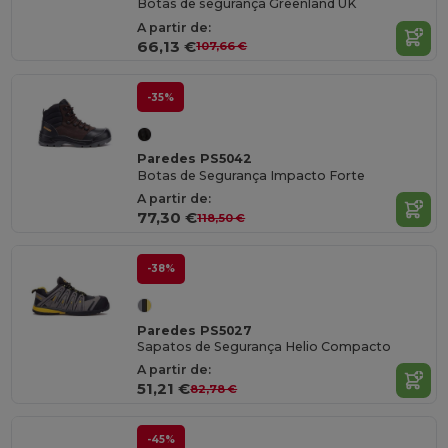
Botas de segurança Greenland UK
A partir de:
66,13 €
107,66 €
-35%
Paredes PS5042
Botas de Segurança Impacto Forte
A partir de:
77,30 €
118,50 €
-38%
Paredes PS5027
Sapatos de Segurança Helio Compacto
A partir de:
51,21 €
82,78 €
-45%