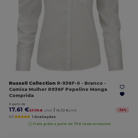
Russell Collection
R-936F-0
- Branco
-
Camisa Mulher R936F Popeline Manga
Comprida
A partir de
17.61 €
|
-
36
%
27.70 €
c/IVA
14.32 €
s/IVA
5.0
1 Avaliações
Frete grátis a partir de 79 € neste armazém!