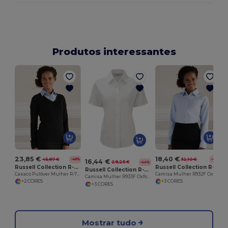
Produtos interessantes
23,85 €
18,40 €
45,87 €
32,10 €
-48%
-43%
16,44 €
29,25 €
-44%
Russell Collection R-710F-0
Russell Collection R-932F-0
Russell Collection R-933F-0
Casaco Pulôver Mulher R-710F Gola V
Camisa Mulher R932F Oxford Clássica M. Comprida
Camisa Mulher R933F Oxford Clássica
+2 CORES
+3 CORES
+3 CORES
Mostrar tudo