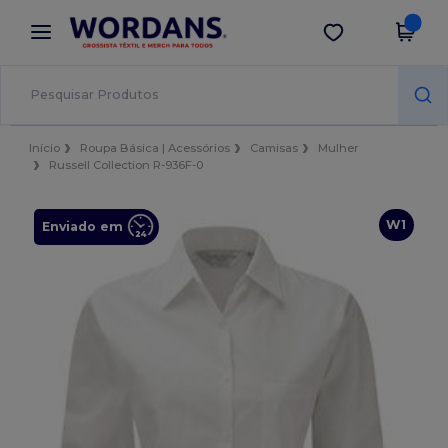
×
App Wordans
Obter app
Melhores preços na app!
Início
Roupa Básica | Acessórios
Camisas
Mulher
Russell Collection R-936F-0
W1
Enviado em