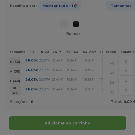
Escolha a cor:
Mostrar tudo
+ 1
Tamanhos
Branco
1-7
8-23
24-71
72-143
144-287
288 +
Mais
Tamanho
Stock
Quanti
+
26.03
22.97
21.44
19.14
18.38
17.61
€
€
€
€
€
€
S (36)
49
+
26.03
22.97
21.44
19.14
18.38
17.61
€
€
€
€
€
€
M (38)
47
+
26.03
22.97
21.44
19.14
18.38
17.61
€
€
€
€
€
€
L (40)
24
+
XL
26.03
22.97
21.44
19.14
18.38
17.61
€
€
€
€
€
€
32
(42)
Seleções:
0
Total:
0.00 
Adicionar ao Carrinho