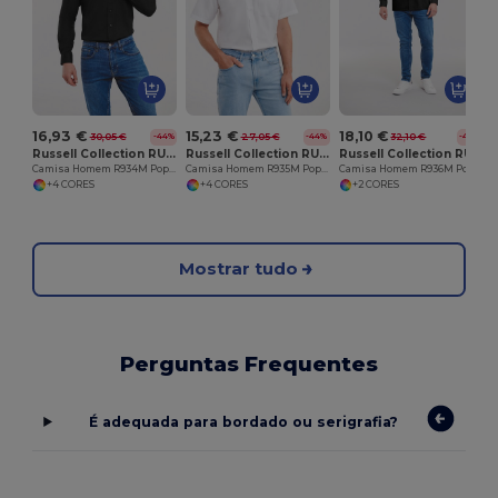
16,93 €
15,23 €
18,10 €
30,05 €
27,05 €
32,10 €
-44%
-44%
-44%
Russell Collection RU934M
Russell Collection RU935M
Russell Collection RU936M
Camisa Homem R934M Popeline Manga Comprida
Camisa Homem R935M Popeline Manga Curta
Camisa Homem R936M Popeline Manga Comprida
+4 CORES
+4 CORES
+2 CORES
Mostrar tudo
Perguntas Frequentes
É adequada para bordado ou serigrafia?