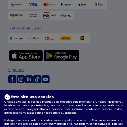
Métodos de Envio
Siga-nos
2026. Todos os direitos reservados
Este site usa cookies
Termos e Condições
|
Política de personalização
|
Política de Privacidade
|
Política de cookies
|
Mapa do Site
O nosso site utiliza cookies próprios e de terceiros para melhorar a funcionalidade geral,
lembrar as suas preferências, analisar o desempenho do site e garantir uma
experiência de navegação fluida e personalizada, incluindo conteúdos personalizados,
interações otimizadas com o nosso site e publicidade.
Pode gerir as suas preferências de cookies a qualquer momento. Os cookies essenciais,
que são necessários para o funcionamento do site, não podem ser desativados, pois são