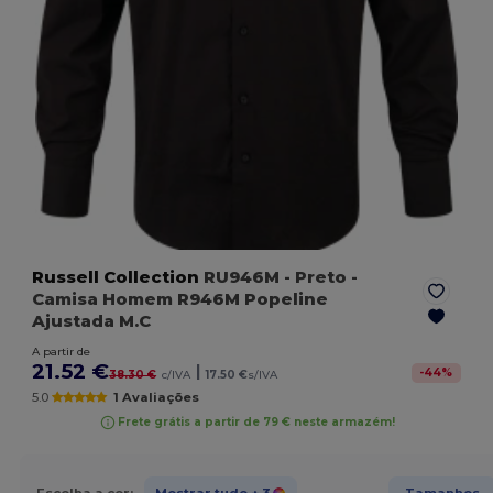
Russell Collection
RU946M
- Preto
-
Camisa Homem R946M Popeline
Ajustada M.C
A partir de
21.52 €
|
-
44
%
38.30 €
c/IVA
17.50 €
s/IVA
5.0
1 Avaliações
Frete grátis a partir de 79 € neste armazém!