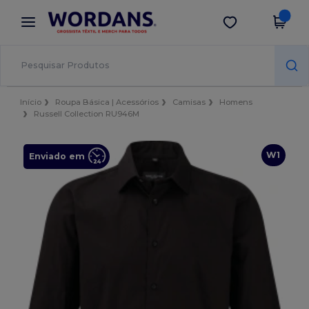
×
App Wordans
Obter app
Melhores preços na app!
Início
Roupa Básica | Acessórios
Camisas
Homens
Russell Collection RU946M
W1
Enviado em