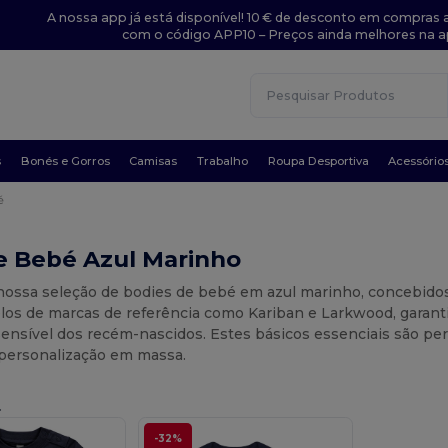
A nossa app já está disponível! 10 € de desconto em compras a
com o código APP10 – Preços ainda melhores na a
s
Bonés e Gorros
Camisas
Trabalho
Roupa Desportiva
Acessório
é
e Bebé Azul Marinho
nossa seleção de bodies de bebé em azul marinho, concebidos 
os de marcas de referência como Kariban e Larkwood, garanti
sensível dos recém-nascidos. Estes básicos essenciais são per
 personalização em massa.
.
-32%