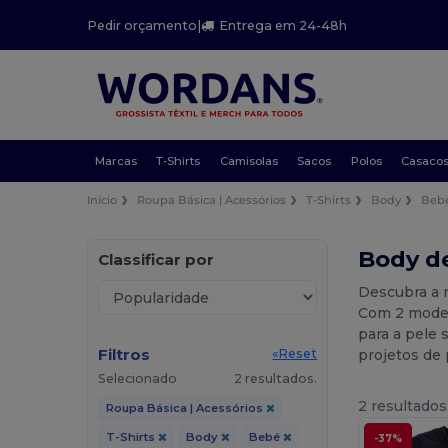
Pedir orçamento
|
Entrega em 24-48h
Marcas
T-Shirts
Camisolas
Sacos
Polos
Casaco
Início
Roupa Básica | Acessórios
T-Shirts
Body
Beb
Body d
Classificar por
Descubra a 
Com 2 model
para a pele 
Filtros
projetos de
«Reset
Selecionado
2 resultados.
2 resultados
Roupa Básica | Acessórios
T-Shirts
Body
Bebé
-37%