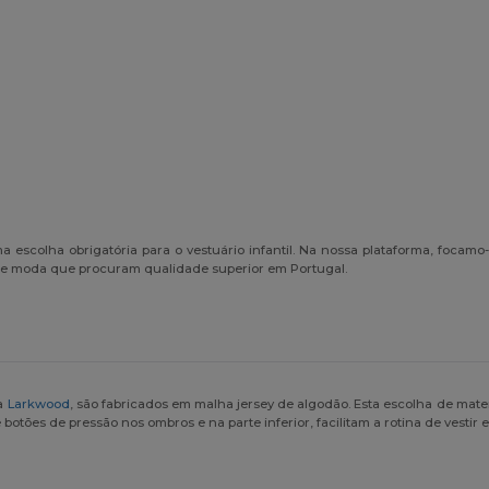
ma escolha obrigatória para o vestuário infantil. Na nossa plataforma, foca
de moda que procuram qualidade superior em Portugal.
da
Larkwood
, são fabricados em malha jersey de algodão. Esta escolha de mate
otões de pressão nos ombros e na parte inferior, facilitam a rotina de vestir 