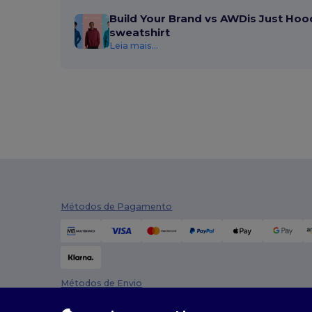
Build Your Brand vs AWDis Just Hoo
sweatshirt
Leia mais...
Métodos de Pagamento
Métodos de Envio