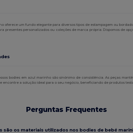
nho oferece um fundo elegante para diversos tipos de estampagem ou bordado. 
ara presentes personalizados ou coleções de marca própria. Dispomos de op
ades
nossos bodies em azul marinho são sinónimo de consistência. As peças mant
ma e encontre a solução ideal para o seu negócio, beneficiando de produtos test
Perguntas Frequentes
s são os materiais utilizados nos bodies de bebé mari