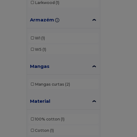
Larkwood
(1)
Armazém
W1
(1)
W5
(1)
Mangas
Mangas curtas
(2)
Material
100% cotton
(1)
Cotton
(1)