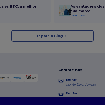
ds vs B&C: a melhor
As vantagens dos 
sua marca
Leia mais...
Ir para o Blog
Contate-nos
Cliente
cliente@wordans.pt
Vendas
vendas@wordans.pt