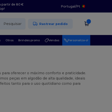
 partir de 80 €
Portugal
/
Pt
pp!
Pesquisar
Rastrear pedido
s
Otros
Brindes promo
Vendas
Personaliza-o!
para oferecer o máximo conforto e praticidade.
mos peças em algodão de alta qualidade, ideais
feitos tanto para o uso quotidiano como para