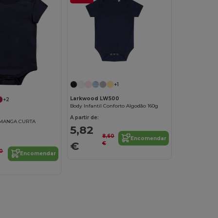
+1
Larkwood LW500
+2
Body Infantil Conforto Algodão 160g
A partir de:
 MANGA CURTA
5,82
8,60
Encomendar
€
€
10
Encomendar