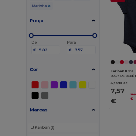
Marinho
Preço
De
Para
€
€
Cor
Kariban K831
BODY DE BEBÉ
A partir de:
7,57
12,
€
€
Marcas
Kariban
(1)