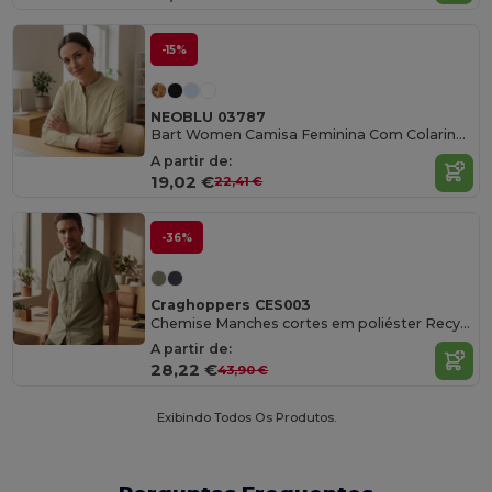
-15%
NEOBLU 03787
Bart Women Camisa Feminina Com Colarinho Mandarim
A partir de:
19,02 €
22,41 €
-36%
Craghoppers CES003
Chemise Manches cortes em poliéster Recyclé
A partir de:
28,22 €
43,90 €
Exibindo Todos Os Produtos.