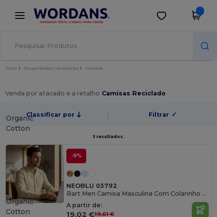
×
App Wordans
Obter app
Melhores preços na app!
Início
Roupa Básica | Acessórios
Camisas
Venda por atacado e a retalho
Camisas Reciclado
Classificar por
Filtrar
✓
Organic
Cotton
3 resultados.
-9%
NEOBLU 03792
Bart Men Camisa Masculina Com Colarinho Mandarim
Organic
A partir de:
Cotton
19,02 €
19,61 €