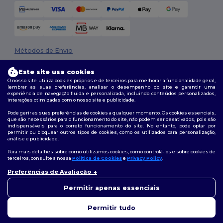
Métodos de Envio
Este site usa cookies
O nosso site utiliza cookies próprios e de terceiros para melhorar a funcionalidade geral,
lembrar as suas preferências, analisar o desempenho do site e garantir uma
experiência de navegação fluida e personalizada, incluindo conteúdos personalizados,
interações otimizadas com o nosso site e publicidade.
Pode gerir as suas preferências de cookies a qualquer momento. Os cookies essenciais,
que são necessários para o funcionamento do site, não podem ser desativados, pois são
Siga-nos
indispensáveis para o correto funcionamento do site. No entanto, pode optar por
permitir ou bloquear outros tipos de cookies, como os utilizados para personalização,
análise e publicidade.
Para mais detalhes sobre como utilizamos cookies, como controlá-los e sobre cookies de
terceiros, consulte a nossa
Política de Cookies
e
Privacy Policy
.
2026. Todos os direitos reservados
Preferências de Avaliação
Termos e Condições
|
Política de personalização
|
Política de Privacidade
👋
Olá
|
Política de cookies
|
Mapa do Site
Se tiver alguma dúvida ou
Permitir apenas essenciais
questão, pode contactar-nos a
qualquer momento. O nosso
Permitir tudo
chatbot está aqui para ajudar.