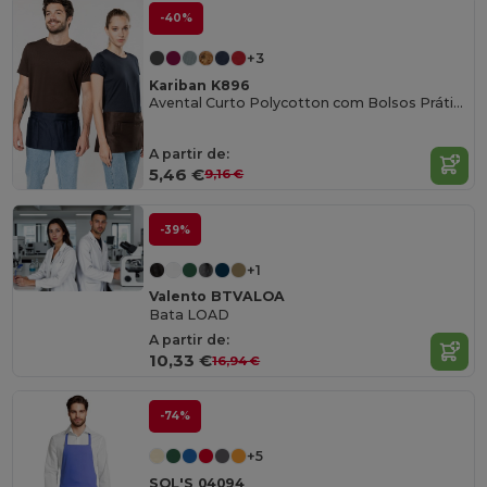
-40%
+3
Kariban K896
Avental Curto Polycotton com Bolsos Práticos
A partir de:
5,46 €
9,16 €
-39%
+1
Valento BTVALOA
Bata LOAD
A partir de:
10,33 €
16,94 €
-74%
+5
SOL'S 04094