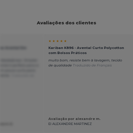
Avaliações dos clientes
★ ★ ★ ★ ★
ow Avental Em
Kariban K896 - Avental Curto Polycotton
com Bolsos Práticos
lidade/preço. Simples
muito bom, resiste bem à lavagem, tecido
ntal é perfeito para a
de qualidade
Traduzido de Français
um pouco curto para
frente.
Traduzido de
Avaliação por alexandre m.
aure d.
EI ALEXANDRE MARTINEZ