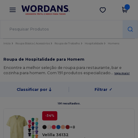
×
App Wordans
Obter app
Melhores preços na app!
Início
Roupa Básica | Acessórios
Roupa de Trabalho
Hospitalidade
Homens
Roupa de Hospitalidade para Homem
Encontre a melhor seleção de roupa para restaurante, bar e
cozinha para homem. Com 191 produtos especializado…
Veja mais!
Classificar por
Filtrar
✓
191 resultados.
-34%
+8
Velilla 36132