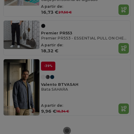
A partir de:
16,73 €
27,50 €
Premier PR553
Premier PR553 - ESSENTIAL PULL ON CHEF'S TROUSERS
A partir de:
18,32 €
-39%
Valento BTVASAH
Bata SAHARA
A partir de:
9,96 €
16,34 €