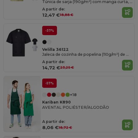
Túnica de sarja (190g/m²) com manga curta, em poliéster (65%) e algodão (35%)
A partir de:
12,47 €
18,88 €
-37%
Velilla 36122
Jaleca de cozinha de popelina (110g/m²) de manga curta, em algodão (35%) e poliéster (65%)
A partir de:
14,72 €
23,25 €
-57%
+18
Kariban K890
AVENTAL POLIÉSTER/ALGODÃO
A partir de:
8,06 €
18,72 €