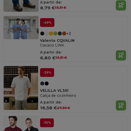
A partir de:
8,79 €
13,31 €
-49%
+2
Valento CQVALIN
Casaco LINK
A partir de:
6,80 €
13,31 €
-39%
VELILLA VL351
Calça de cozinheiro
A partir de:
16,58 €
27,30 €
-35%