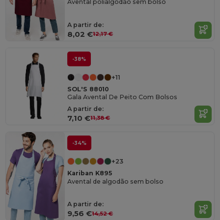
Avental polialgodão sem bolso
A partir de:
8,02 €
12,17 €
-38%
+11
SOL'S 88010
Gala Avental De Peito Com Bolsos
A partir de:
7,10 €
11,38 €
-34%
+23
Kariban K895
Avental de algodão sem bolso
A partir de:
9,56 €
14,52 €