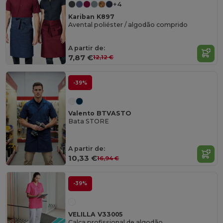
+4
Kariban K897
Avental poliéster / algodão comprido
A partir de:
7,87 €
12,12 €
-39%
Valento BTVASTO
Bata STORE
A partir de:
10,33 €
16,94 €
-39%
VELILLA V33005
Calça profissional de algodão