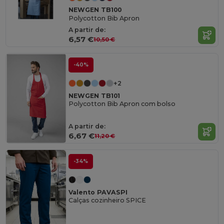
NEWGEN TB100
Polycotton Bib Apron
A partir de:
6,57 €
10,50 €
-40%
+2
NEWGEN TB101
Polycotton Bib Apron com bolso
A partir de:
6,67 €
11,20 €
-34%
Valento PAVASPI
Calças cozinheiro SPICE