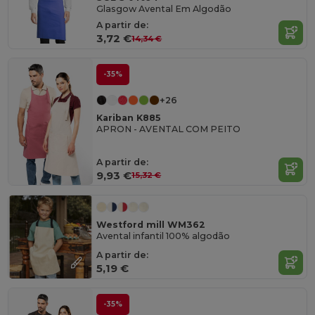
Glasgow Avental Em Algodão
A partir de:
3,72 €
14,34 €
-35%
+26
Kariban K885
APRON - AVENTAL COM PEITO
A partir de:
9,93 €
15,32 €
Westford mill WM362
Avental infantil 100% algodão
A partir de:
5,19 €
-35%