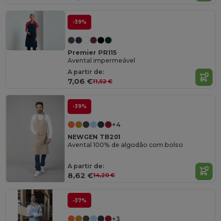
-39%
Premier PR115
Avental impermeável
A partir de:
7,06 €
11,52 €
-39%
+4
NEWGEN TB201
Avental 100% de algodão com bolso
A partir de:
8,62 €
14,20 €
-37%
+3