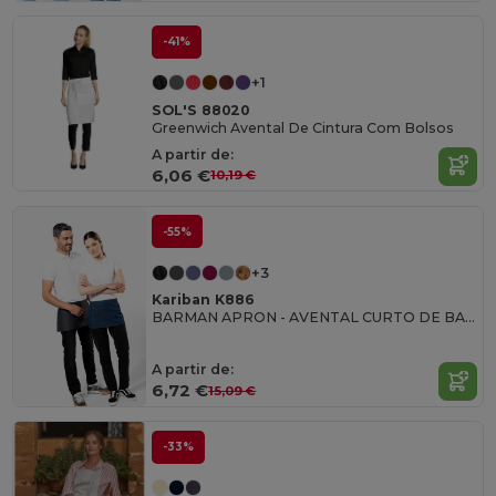
-41%
+1
SOL'S 88020
Greenwich Avental De Cintura Com Bolsos
A partir de:
6,06 €
10,19 €
-55%
+3
Kariban K886
BARMAN APRON - AVENTAL CURTO DE BARMAN
A partir de:
6,72 €
15,09 €
-33%