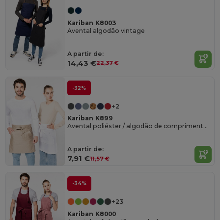
Kariban K8003
Avental algodão vintage
A partir de:
14,43 €
22,37 €
-32%
+2
Kariban K899
Avental poliéster / algodão de comprimento médio
A partir de:
7,91 €
11,57 €
-34%
+23
Kariban K8000