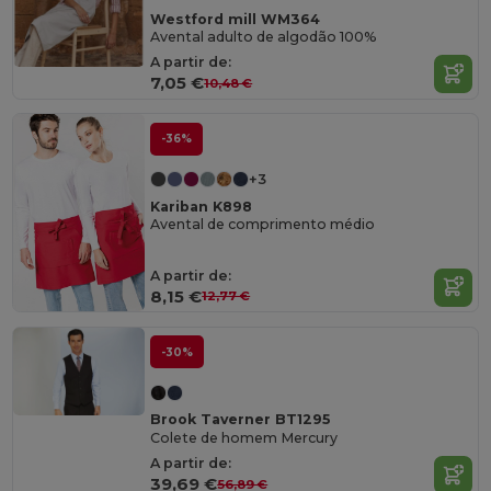
Westford mill WM364
Avental adulto de algodão 100%
A partir de:
7,05 €
10,48 €
-36%
+3
Kariban K898
Avental de comprimento médio
A partir de:
8,15 €
12,77 €
-30%
Brook Taverner BT1295
Colete de homem Mercury
A partir de:
39,69 €
56,89 €