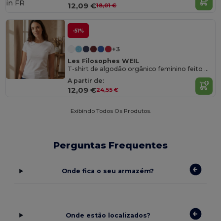
in
FR
12,09 €
18,01 €
-51%
+3
Les Filosophes WEIL
T-shirt de algodão orgânico feminino feito na França
A partir de:
12,09 €
24,55 €
Exibindo Todos Os Produtos.
Perguntas Frequentes
Onde fica o seu armazém?
Onde estão localizados?