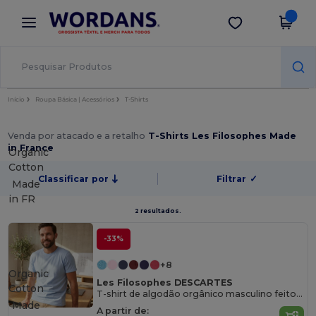
×
App Wordans
Obter app
Melhores preços na app!
Início
Roupa Básica | Acessórios
T-Shirts
Venda por atacado e a retalho
T-Shirts Les Filosophes Made
in France
Organic
Cotton
Classificar por
Filtrar
✓
Made
in
FR
2 resultados.
-33%
+8
Organic
Les Filosophes DESCARTES
Cotton
T-shirt de algodão orgânico masculino feito na França
Made
A partir de: