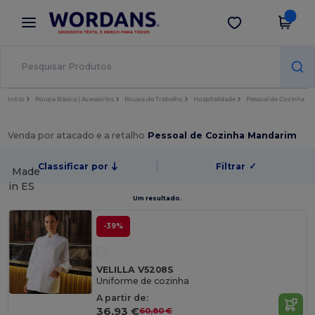
×
App Wordans
Obter app
Melhores preços na app!
Início
Roupa Básica | Acessórios
Roupa de Trabalho
Hospitalidade
Pessoal de Cozinha
Venda por atacado e a retalho
Pessoal de Cozinha Mandarim
Classificar por
Filtrar
✓
Made
in
ES
Um resultado.
-39%
VELILLA V5208S
Uniforme de cozinha
A partir de:
36,93 €
60,80 €