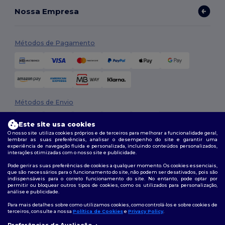
Nossa Empresa
Métodos de Pagamento
Métodos de Envio
Este site usa cookies
O nosso site utiliza cookies próprios e de terceiros para melhorar a funcionalidade geral,
lembrar as suas preferências, analisar o desempenho do site e garantir uma
experiência de navegação fluida e personalizada, incluindo conteúdos personalizados,
interações otimizadas com o nosso site e publicidade.
Pode gerir as suas preferências de cookies a qualquer momento. Os cookies essenciais,
que são necessários para o funcionamento do site, não podem ser desativados, pois são
Siga-nos
indispensáveis para o correto funcionamento do site. No entanto, pode optar por
permitir ou bloquear outros tipos de cookies, como os utilizados para personalização,
análise e publicidade.
Para mais detalhes sobre como utilizamos cookies, como controlá-los e sobre cookies de
terceiros, consulte a nossa
Política de Cookies
e
Privacy Policy
.
2026. Todos os direitos reservados
Termos e Condições
|
Política de personalização
|
Política de Privacidade
Preferências de Avaliação