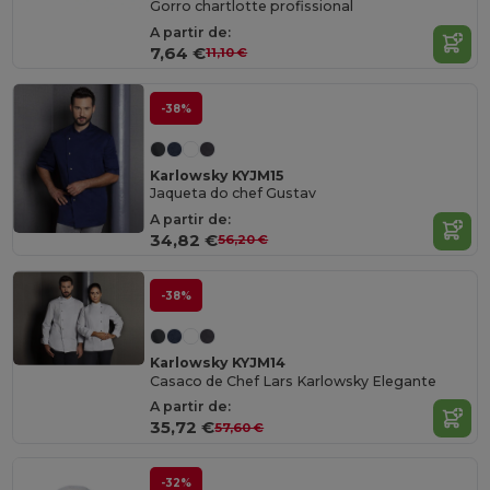
Gorro chartlotte profissional
A partir de:
7,64 €
11,10 €
-38%
Karlowsky KYJM15
Jaqueta do chef Gustav
A partir de:
34,82 €
56,20 €
-38%
Karlowsky KYJM14
Casaco de Chef Lars Karlowsky Elegante
A partir de:
35,72 €
57,60 €
-32%