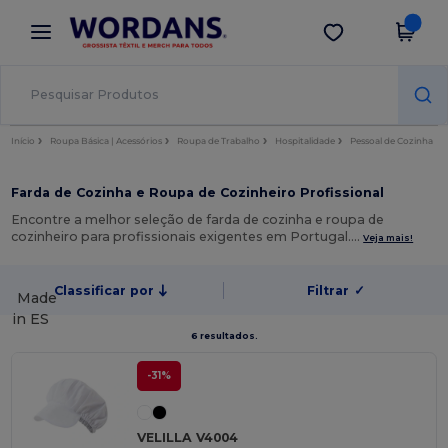
×
App Wordans
Obter app
Melhores preços na app!
Início
Roupa Básica | Acessórios
Roupa de Trabalho
Hospitalidade
Pessoal de Cozinha
Farda de Cozinha e Roupa de Cozinheiro Profissional
Encontre a melhor seleção de farda de cozinha e roupa de
cozinheiro para profissionais exigentes em Portugal.…
Veja mais!
Classificar por
Filtrar
✓
Made
in
ES
6 resultados.
-31%
VELILLA V4004