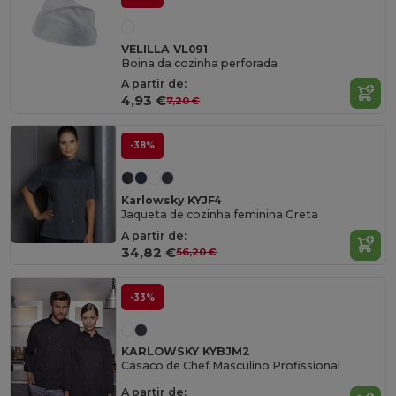
VELILLA VL091
Boina da cozinha perforada
A partir de:
4,93 €
7,20 €
-38%
Karlowsky KYJF4
Jaqueta de cozinha feminina Greta
A partir de:
34,82 €
56,20 €
-33%
KARLOWSKY KYBJM2
Casaco de Chef Masculino Profissional
A partir de: