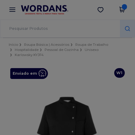
×
App Wordans
Obter app
Melhores preços na app!
Início
Roupa Básica | Acessórios
Roupa de Trabalho
Hospitalidade
Pessoal de Cozinha
Unisexo
Karlowsky KYJF4
W1
Enviado em