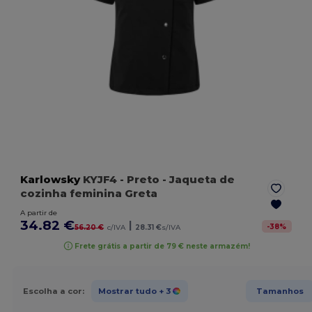
Karlowsky
KYJF4
- Preto
- Jaqueta de
cozinha feminina Greta
A partir de
34.82 €
|
-
38
%
56.20 €
c/IVA
28.31 €
s/IVA
Frete grátis a partir de 79 € neste armazém!
Escolha a cor:
Mostrar tudo
+ 3
Tamanhos