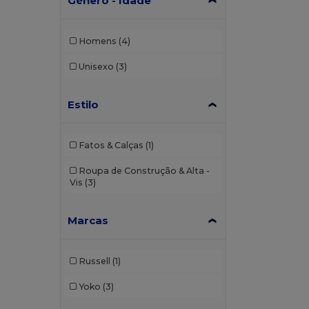
Género - Idade
Homens
(4)
Unisexo
(3)
Estilo
Fatos & Calças
(1)
Roupa de Construção & Alta -
Vis
(3)
Marcas
Russell
(1)
Yoko
(3)