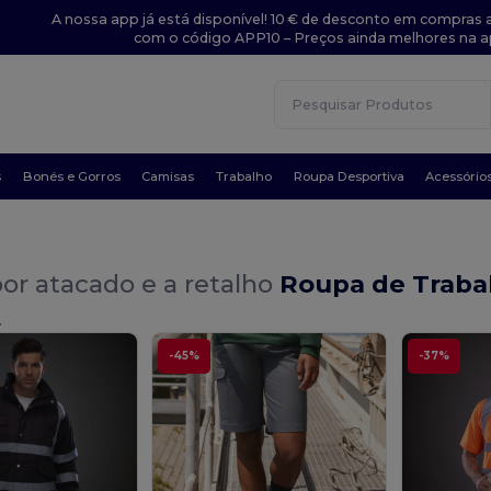
A nossa app já está disponível! 10 € de desconto em compras a
com o código APP10 – Preços ainda melhores na a
s
Bonés e Gorros
Camisas
Trabalho
Roupa Desportiva
Acessório
or atacado e a retalho
Roupa de Traba
.
-45%
-37%