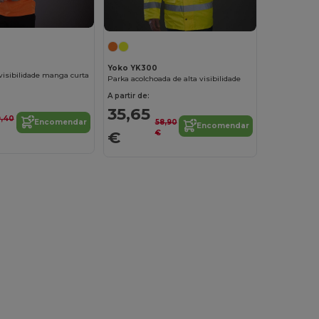
Yoko YK300
visibilidade manga curta
Parka acolchoada de alta visibilidade
A partir de:
35,65
9,40
58,90
Encomendar
Encomendar
€
€