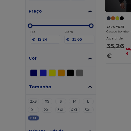
Preço
Yoko YK211
Casaco bomber d
De
Para
A partir de:
€
€
35,26
58
€
€
Cor
Tamanho
2XS
XS
S
M
L
XL
2XL
3XL
4XL
5XL
6XL