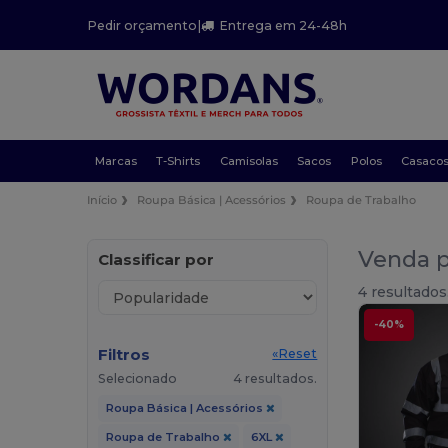
Pedir orçamento
|
Entrega em 24-48h
Marcas
T-Shirts
Camisolas
Sacos
Polos
Casaco
Início
Roupa Básica | Acessórios
Roupa de Trabalho
Venda p
Classificar por
4 resultados
-40%
Filtros
«Reset
Selecionado
4 resultados.
Roupa Básica | Acessórios
Roupa de Trabalho
6XL