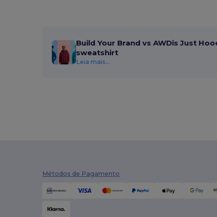
Build Your Brand vs AWDis Just Hoo
sweatshirt
Leia mais...
Métodos de Pagamento