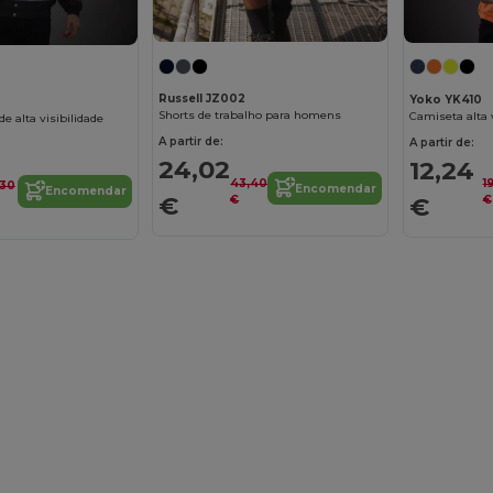
Russell JZ002
Yoko YK410
Shorts de trabalho para homens
Camiseta alta 
e alta visibilidade
A partir de:
A partir de:
24,02
12,24
43,40
1
,30
Encomendar
Encomendar
€
€
€
€