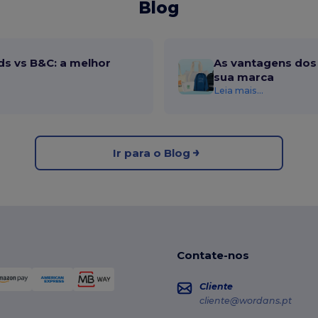
Blog
ds vs B&C: a melhor
As vantagens dos 
sua marca
Leia mais...
Ir para o Blog
Contate-nos
Cliente
cliente@wordans.pt