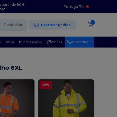
 partir de 80 €
Portugal
/
Pt
pp!
Pesquisar
Rastrear pedido
s
Otros
Brindes promo
Vendas
Personaliza-o!
lho 6XL
-39%