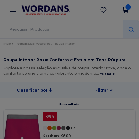
×
App Wordans
Obter app
Melhores preços na app!
Início
Roupa Básica | Acessórios
Roupa Interior
Roupa Interior Roxa: Conforto e Estilo em Tons Púrpura
Explore a nossa seleção exclusiva de roupa interior roxa, onde o
conforto se une a uma cor vibrante e moderna…
Veja mais!
Classificar por
Filtrar
✓
Um resultado.
-38%
+3
Kariban K800