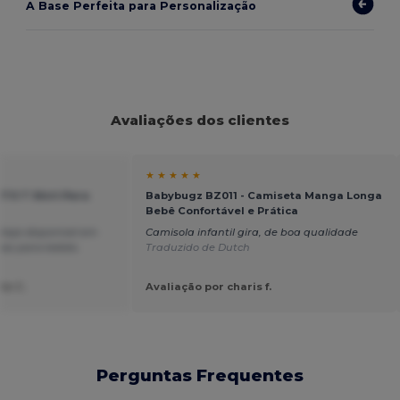
A Base Perfeita para Personalização
Avaliações dos clientes
★ ★ ★ ★ ★
ITO T Shirt Para
Babybugz BZ011 - Camiseta Manga Longa
Bebê Confortável e Prática
eja disponível em
Camisola infantil gira, de boa qualidade
cas para bebés.
Traduzido de Dutch
le C.
Avaliação por charis f.
Perguntas Frequentes