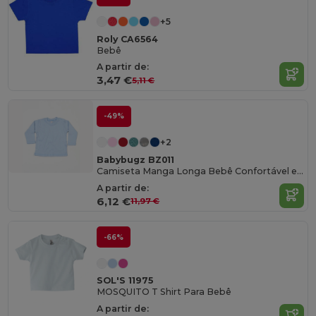
+5
Roly CA6564
Bebê
A partir de:
3,47 €
5,11 €
-49%
+2
Babybugz BZ011
Camiseta Manga Longa Bebê Confortável e Prática
A partir de:
6,12 €
11,97 €
-66%
SOL'S 11975
MOSQUITO T Shirt Para Bebê
A partir de: