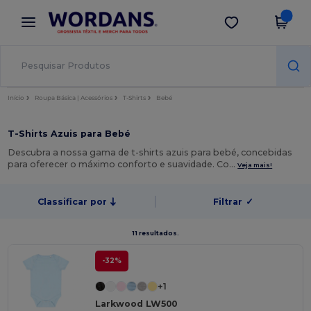
×
App Wordans
Obter app
Melhores preços na app!
Início
Roupa Básica | Acessórios
T-Shirts
Bebé
T-Shirts Azuis para Bebé
Descubra a nossa gama de t-shirts azuis para bebé, concebidas
para oferecer o máximo conforto e suavidade. Co…
Veja mais!
Classificar por
Filtrar
✓
11 resultados.
-32%
+1
Larkwood LW500