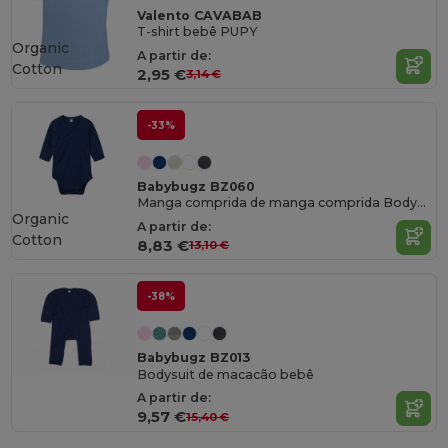
Valento CAVABAB
T-shirt bebê PUPY
Organic
A partir de:
Cotton
2,95 €
3,14 €
-33%
Babybugz BZ060
Manga comprida de manga comprida Bodysuit
Organic
A partir de:
Cotton
8,83 €
13,10 €
-38%
Babybugz BZ013
Bodysuit de macacão bebê
A partir de:
9,57 €
15,40 €