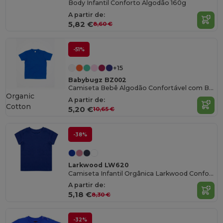
Body Infantil Conforto Algodão 160g
A partir de:
5,82 €
8,60 €
-51%
+15
Babybugz BZ002
Camiseta Bebê Algodão Confortável com Botões
Organic
A partir de:
Cotton
5,20 €
10,65 €
-38%
Larkwood LW620
Camiseta Infantil Orgânica Larkwood Conforto
A partir de:
5,18 €
8,30 €
-32%