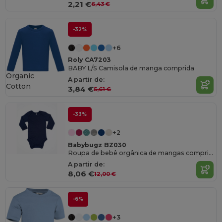
2,21 €
6,43 €
-32%
+6
Roly CA7203
BABY L/S Camisola de manga comprida
Organic
A partir de:
Cotton
3,84 €
5,61 €
-33%
+2
Babybugz BZ030
Roupa de bebê orgânica de mangas compridas
A partir de:
8,06 €
12,00 €
-6%
+3