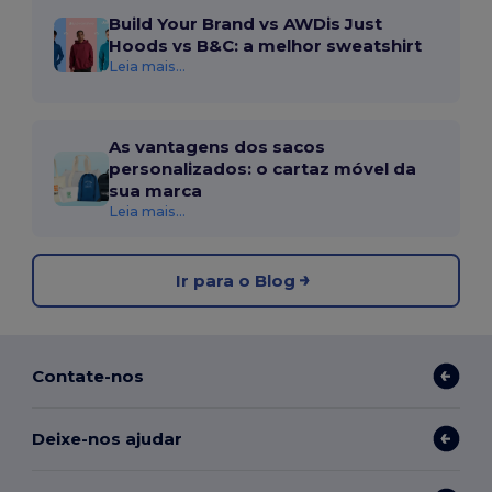
Build Your Brand vs AWDis Just
Hoods vs B&C: a melhor sweatshirt
Leia mais...
As vantagens dos sacos
personalizados: o cartaz móvel da
sua marca
Leia mais...
Ir para o Blog
Contate-nos
Deixe-nos ajudar