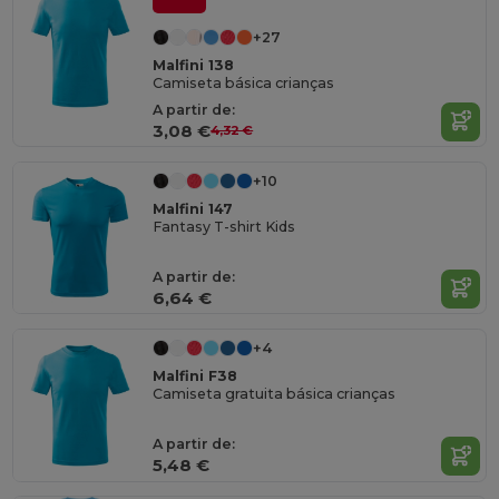
+27
Malfini 138
Camiseta básica crianças
A partir de:
3,08 €
4,32 €
+10
Malfini 147
Fantasy T-shirt Kids
A partir de:
6,64 €
+4
Malfini F38
Camiseta gratuita básica crianças
A partir de:
5,48 €