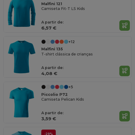
Malfini 121
Camiseta Fit-T LS Kids
A partir de:
6,57 €
+12
Malfini 135
T-shirt clássica de crianças
A partir de:
4,08 €
+5
Piccolio P72
Camiseta Pelican Kids
A partir de:
3,59 €
-29%