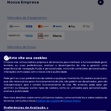
Nossa Empresa
Métodos de Pagamento
Métodos de Envio
Este site usa cookies
O nosso site utiliza cookies próprios e de terceiros para melhorar a funcionalidade geral,
lembrar as suas preferências, analisar o desempenho do site e garantir uma
experiência de navegação fluida e personalizada, incluindo conteúdos personalizados,
interações otimizadas com o nosso site e publicidade.
Pode gerir as suas preferências de cookies a qualquer momento. Os cookies essenciais,
que são necessários para o funcionamento do site, não podem ser desativados, pois são
Siga-nos
indispensáveis para o correto funcionamento do site. No entanto, pode optar por
permitir ou bloquear outros tipos de cookies, como os utilizados para personalização,
análise e publicidade.
Para mais detalhes sobre como utilizamos cookies, como controlá-los e sobre cookies de
terceiros, consulte a nossa
Política de Cookies
e
Privacy Policy
.
2026. Todos os direitos reservados
Preferências de Avaliação
Termos e Condições
|
Política de personalização
|
Política de Privacidade
👋
Olá