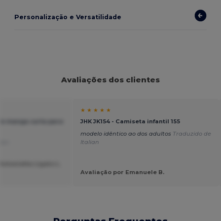
Personalização e Versatilidade
Avaliações dos clientes
★ ★ ★ ★ ★
 de manga curta para
JHK JK154 - Camiseta infantil 155
modelo idêntico ao dos adultos
Traduzido de
lian
Italian
Antonietta Ligato L.
a
Avaliação por Emanuele B.