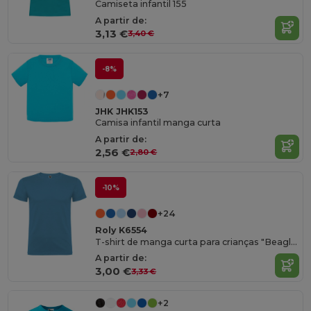
Camiseta infantil 155
A partir de:
3,13 €
3,40 €
-8%
+7
JHK JHK153
Camisa infantil manga curta
A partir de:
2,56 €
2,80 €
-10%
+24
Roly K6554
T-shirt de manga curta para crianças "Beagle"
A partir de:
3,00 €
3,33 €
+2