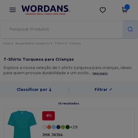
×
App Wordans
Obter app
Melhores preços na app!
Início
Roupa Básica | Acessórios
T-Shirts
Crianças
T-Shirts Turquesa para Crianças
Explore a nossa seleção de t-shirts turquesa para crianças, ideais
para quem procura durabilidade e um estilo…
Veja mais!
Classificar por
Filtrar
✓
10 resultados.
-8%
+29
JHK JK154