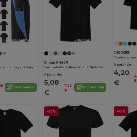
Personalize-o!
Personalize-o!
JHK JK155
+9
+5
Camiseta masc
Gildan GN400
A partir de:
T-shirt técnica bicolor bird-eye (160g/m²), em poliéster (100%)
Camiseta Masculina Gildan GN400 Personalizável
4,20
A partir de:
4
5,08
€
€
92
11,20
Encomendar
Encomendar
€
€
-67%
-45%