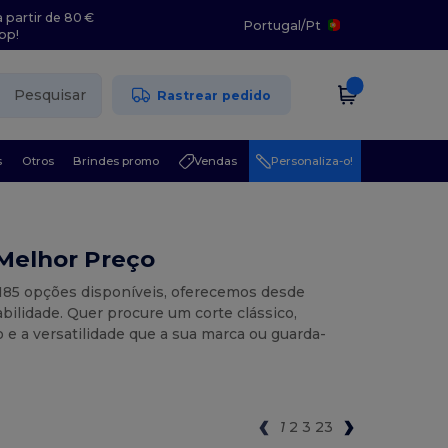
 partir de 80 €
Portugal
/
Pt
pp!
Pesquisar
Rastrear pedido
s
Otros
Brindes promo
Vendas
Personaliza-o!
o Melhor Preço
1185 opções disponíveis, oferecemos desde
bilidade. Quer procure um corte clássico,
 e a versatilidade que a sua marca ou guarda-
1
2
3
23