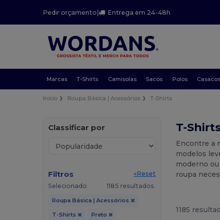
Pedir orçamento
|
Entrega em 24-48h
Marcas
T-Shirts
Camisolas
Sacos
Polos
Casaco
Início
Roupa Básica | Acessórios
T-Shirts
T-Shirt
Classificar por
Encontre a m
modelos leve
moderno ou o
Filtros
roupa neces
«Reset
Selecionado
1185 resultados.
Roupa Básica | Acessórios
1185 resulta
T-Shirts
Preto