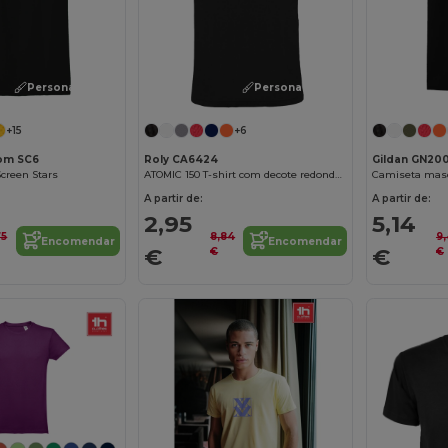
Personalize-o!
Personalize-o!
+15
+6
oom SC6
Roly CA6424
Gildan GN20
Screen Stars
ATOMIC 150 T-shirt com decote redondo duplo
A partir de:
A partir de:
2,95
5,14
75
8,84
9
Encomendar
Encomendar
€
€
€
€