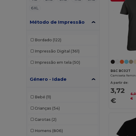
6XL
Método de Impressão
Bordado
(122)
Impressão Digital
(361)
Impressão em tela
(50)
B&C BC02T
Camiseta femin
Género - Idade
A partir de:
3,72
6,
Bebé
(11)
€
€
Crianças
(54)
Garotas
(2)
Homens
(806)