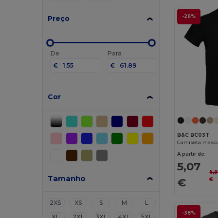
-26%
Preço
De
Para
€
€
Cor
B&C BC03T
Camiseta mascu
A partir de:
5,07
6,
Tamanho
€
€
2XS
XS
S
M
L
-38%
XL
2XL
3XL
4XL
5XL