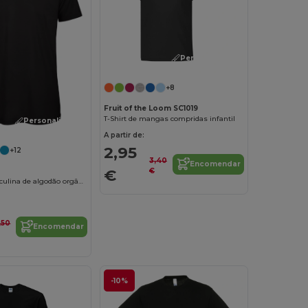
Personalize-o!
+8
Fruit of the Loom SC1019
T-Shirt de mangas compridas infantil
Personalize-o!
A partir de:
2,95
+12
3,40
Encomendar
€
€
Camiseta masculina de algodão orgânico
,50
Encomendar
-10%