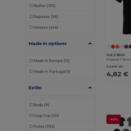
Mulher
(310)
Rapazes
(56)
Unisexo
(414)
Made in options
SOL'S 11500
Made in Europe
(12)
A partir de:
Made in Portugal
(1)
4,82 €
Estilo
Body
(9)
Crop top
(20)
-43%
Polos
(335)