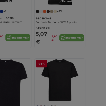
Personalize-o!
Personalize-o!
+6
+33
Loom SC210
B&C BC04T
ualidade Premium
Camiseta Feminina 100% Algodão
A partir de:
5,07
,90
6,90
Encomendar
Encomendar
€
€
-38%