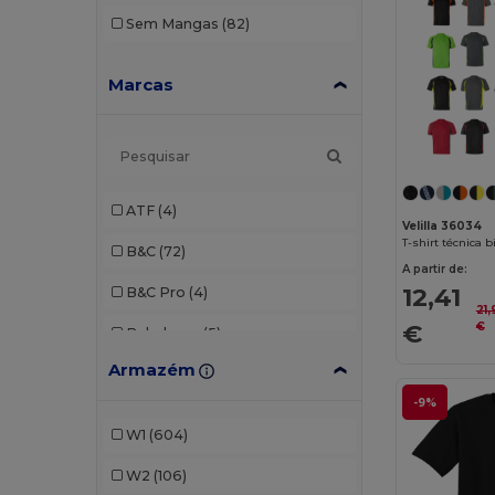
Sem Mangas
(82)
Marcas
ATF
(4)
Velilla 36034
B&C
(72)
A partir de:
12,41
B&C Pro
(4)
21,
€
€
Babybugz
(5)
Armazém
Bella+Canvas
(20)
-9%
Black&Match
(2)
W1
(604)
Build Your Brand
(49)
W2
(106)