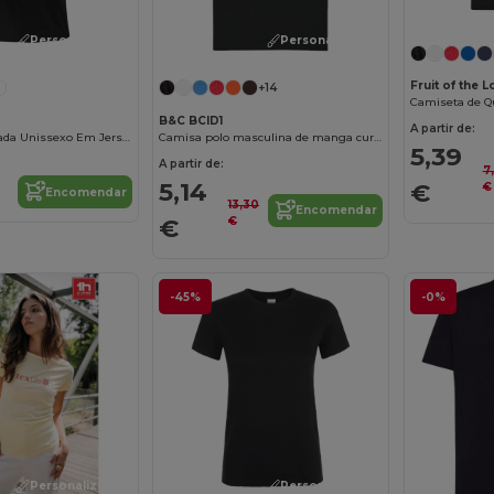
Personalize-o!
Personalize-o!
Fruit of the 
+14
Camiseta de Q
B&C BCID1
A partir de:
Epic T Shirt Cintada Unissexo Em Jersey De Gola Redonda
Camisa polo masculina de manga curta
5,39
A partir de:
7
5,14
€
€
Encomendar
13,30
Encomendar
€
€
-45%
-0%
Personalize-o!
Personalize-o!