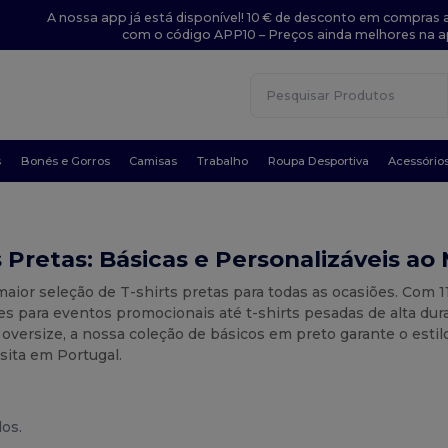
A nossa app já está disponível! 10 € de desconto em compras a
com o código APP10 – Preços ainda melhores na a
s
Bonés e Gorros
Camisas
Trabalho
Roupa Desportiva
Acessório
s Pretas: Básicas e Personalizáveis a
aior seleção de T-shirts pretas para todas as ocasiões. Com 
s para eventos promocionais até t-shirts pesadas de alta dura
versize, a nossa coleção de básicos em preto garante o estilo
sita em Portugal.
dos.