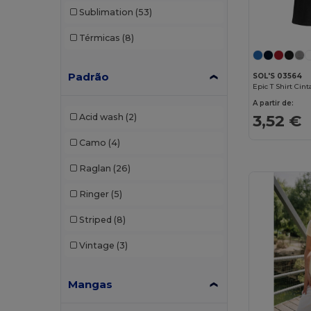
Sublimation
(53)
Malfini Premium
(18)
Térmicas
(8)
Mantis
(16)
Mustaghata
(2)
Padrão
SOL'S 03564
Neoblu
(6)
A partir de:
3,52 €
Acid wash
(2)
Neutral
(21)
Camo
(4)
NEW MORNING STUDIOS
(11)
Raglan
(26)
Pen Duick
(11)
Ringer
(5)
Piccolio
(8)
Striped
(8)
Premier
(2)
Vintage
(3)
Proact
(19)
Produkt JACK & JONES
(5)
Mangas
Promodoro
(8)