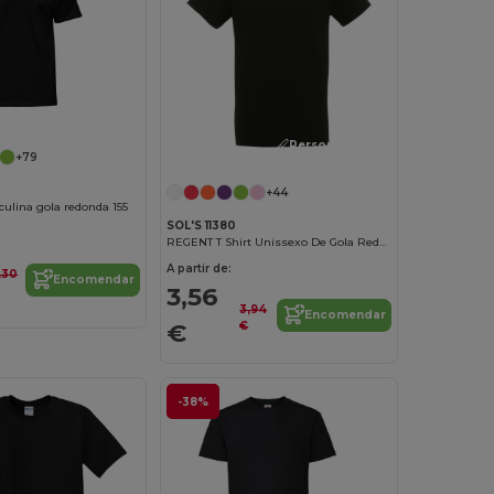
Personalize-o!
+79
+44
ulina gola redonda 155
SOL'S 11380
REGENT T Shirt Unissexo De Gola Redonda
A partir de:
,30
Encomendar
3,56
3,94
Encomendar
€
€
-38%