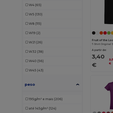
Carhartt
(1)
W4
(65)
Ecologie
(1)
W5
(130)
Egotier
(4)
W8
(115)
Elevate
(1)
W19
(2)
Elevate Essentials
(6)
Fruit of the L
W21
(26)
T-Shirt Original 
Elevate Life
(14)
A partir de:
W32
(38)
3,40
Elevate NXT
(12)
3,
W40
(56)
€
€
Et si on l'appelait Francis
(3)
W45
(43)
EXCD by Promodoro
(3)
peso
Finden & Hales
(2)
Front row
(1)
195g/m² e mais
(206)
Fruit of the Loom
(84)
até 145g/m²
(124)
Fruit of the Loom Vintage
(2)