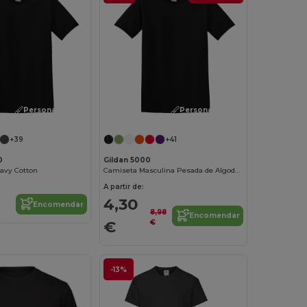
Personalize-o!
Personalize-o!
+39
+41
0
Gildan 5000
eavy Cotton
Camiseta Masculina Pesada de Algodão Confortável
A partir de:
4,30
Encomendar
8,98
Encomendar
€
€
-13%