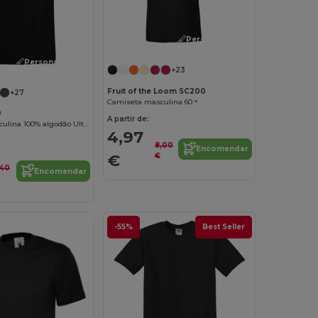
Personalize-o!
Personalize-o!
+23
Fruit of the Loom SC200
+27
Camiseta masculina 60 °
0
A partir de:
Camiseta masculina 100% algodão Ultra-T
4,97
8,00
Encomendar
€
€
,40
Encomendar
-55%
Best Seller