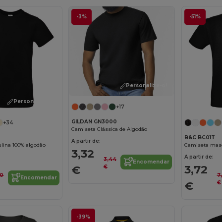
-3%
-51%
Personalize-o!
Personalize-o!
+17
GILDAN GN3000
+34
Camiseta Clássica de Algodão
B&C BC01T
A partir de:
lina 100% algodão
Camiseta masc
3,32
A partir de:
3,44
Encomendar
3,72
€
€
90
7
Encomendar
€
€
-39%