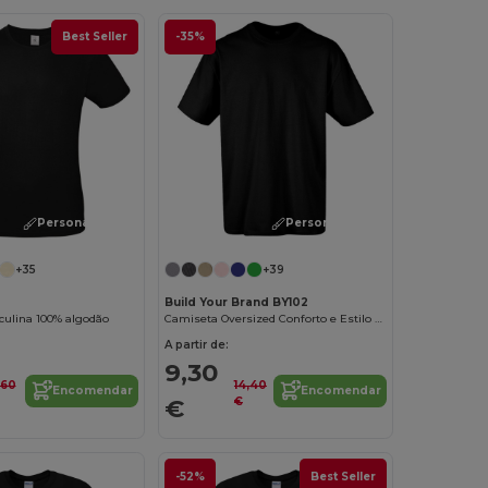
Best Seller
-35%
Personalize-o!
Personalize-o!
+35
+39
Build Your Brand BY102
ulina 100% algodão
Camiseta Oversized Conforto e Estilo Urbano
A partir de:
9,30
,60
14,40
Encomendar
Encomendar
€
€
-52%
Best Seller