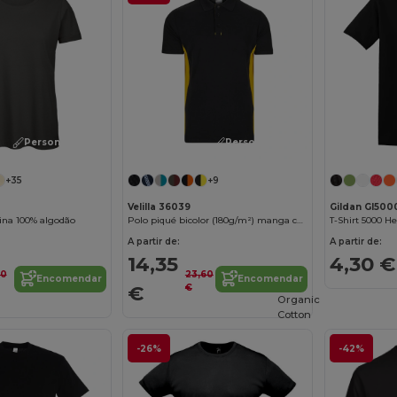
Personalize-o!
Personalize-o!
+35
+9
Velilla 36039
Gildan GI500
ina 100% algodão
Polo piqué bicolor (180g/m²) manga curta, em algodão (60%) e poliéster (40%)
T-Shirt 5000 H
A partir de:
A partir de:
14,35
4,30 €
00
23,60
Encomendar
Encomendar
€
€
Organic
Cotton
-26%
-42%