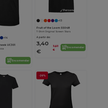
Personalize-o!
+13
Fruit of the Loom SS048
T-Shirt Original Screen Stars
A partir de:
+14
3,40
neek UC301
7,57
Encomendar
ica
€
€
Encomendar
-26%