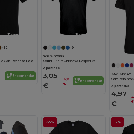
Personalize-o!
Personalize-o!
+62
+9
SOL'S 02995
Imperial T Shirt De Gola Redonda Para Homem
Sprint T Shirt Unissexo Desportiva
A partir de:
3,05
B&C BC042
Encomendar
4,13
Encomendar
€
€
A partir de:
4,97
8
€
€
-55%
-2%