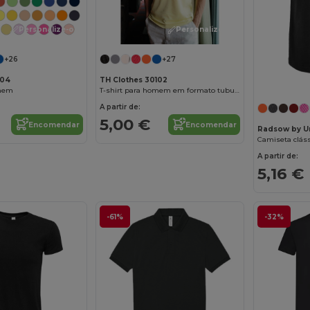
Personalize-o!
Personalize-o!
+26
+27
104
TH Clothes 30102
omem
T-shirt para homem em formato tubular em algodão
A partir de:
5,00 €
Encomendar
Encomendar
Radsow by U
Camiseta cláss
A partir de:
5,16 €
-61%
-32%