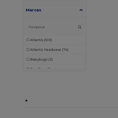
Marcas
Atlantis
(100)
Atlantis Headwear
(74)
Babybugz
(2)
Bag Base
(1)
Beechfield
(308)
Black&Match
(2)
Build Your Brand
(2)
Carhartt
(2)
Egotier
(28)