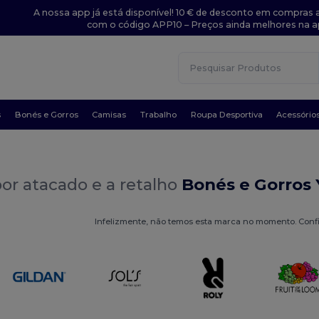
A nossa app já está disponível! 10 € de desconto em compras a
com o código APP10 – Preços ainda melhores na a
s
Bonés e Gorros
Camisas
Trabalho
Roupa Desportiva
Acessório
or atacado e a retalho
Bonés e Gorros
Infelizmente, não temos esta marca no momento. Conf