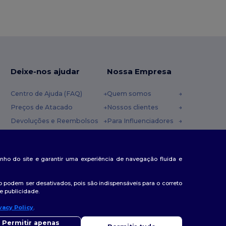
Deixe-nos ajudar
Nossa Empresa
Centro de Ajuda (FAQ)
Quem somos
Preços de Atacado
Nossos clientes
Devoluções e Reembolsos
Para Influenciadores
Glossário
Contate-nos
Métodos de Envio
Blog
nda
penho do site e garantir uma experiência de navegação fluida e
Cupons
Centro de Carreiras
 podem ser desativados, pois são indispensáveis para o correto
e publicidade.
vacy Policy
.
lá
ver alguma dúvida ou questão, pode contactar-nos a qualquer
Permitir apenas