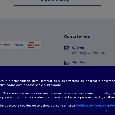
Contate-nos
Cliente
cliente@wordans.pt
Vendas
vendas@wordans.pt
Seguimento da Encome
horar a funcionalidade geral, lembrar as suas preferências, analisar o desem
otimizadas com o nosso site e publicidade.
. Os cookies essenciais, que são necessários para o funcionamento do site, não
oquear outros tipos de cookies, como os utilizados para personalização, análise 
á-los e sobre cookies de terceiros, consulte a nossa
Política de Cookies
e
Pri
👋
O
tica de Privacidade
|
Política de cookies
|
Mapa do Site
Se ti