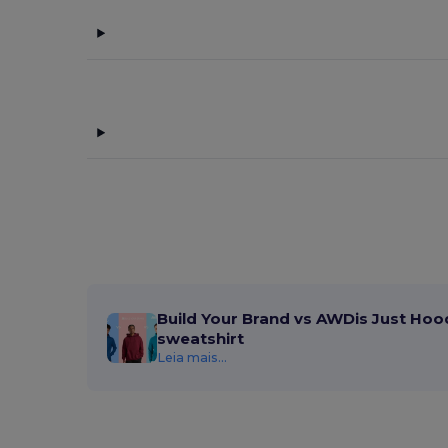
Elevate
(1)
Elevate Essentials
(13)
Elevate Life
(9)
Elevate NXT
(4)
Flexfit
(159)
GiftRetail
(29)
Herock
(1)
JSP
(2)
Build Your Brand vs AWDis Just Hoo
K-up
(143)
sweatshirt
Leia mais...
Karlowsky
(2)
Korntex
(2)
Larkwood
(3)