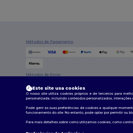
Malfini
(11)
Napapijri
(1)
Neoblu
(2)
Métodos de Pagamento
Neutral
(6)
Pen Duick
(6)
Piccolio
(1)
Métodos de Envio
Radsow by Uneek
(1)
Result
(60)
Este site usa cookies
O nosso site utiliza cookies próprios e de terceiros para mel
Result Headwear
(1)
personalizada, incluindo conteúdos personalizados, interações 
Pode gerir as suas preferências de cookies a qualquer momento
SOL'S
(16)
funcionamento do site. No entanto, pode optar por permitir ou bl
Spiro
(1)
2026. Todos os direitos reservados
Para mais detalhes sobre como utilizamos cookies, como control
Termos e Condições
|
Política de personalização
|
Polí
Stamina
(21)