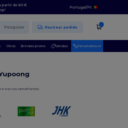
 partir de 80 €
Portugal
/
Pt
pp!
Pesquisar
Rastrear pedido
s
Otros
Brindes promo
Vendas
Personaliza-o!
 Yupoong
ira marcas semelhantes.