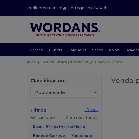
Pedir orçamento
|
Entrega em 24-48h
Marcas
T-Shirts
Camisolas
Sacos
Polos
Casaco
Início
Roupa Básica | Acessórios
Bonés e Gorros
Venda p
Classificar por
Filtros
«Reset
Selecionado
Sem resultados.
Roupa Básica | Acessórios
Bonés e Gorros
Yupoong