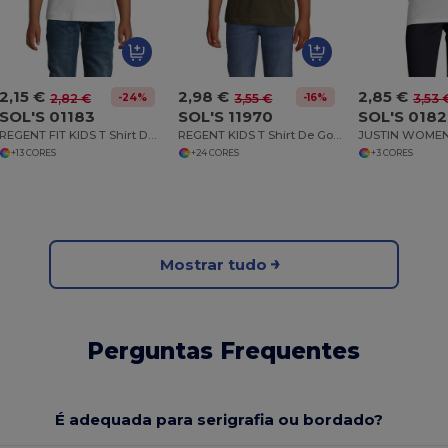
2,15 €
2,98 €
2,85 €
-24%
-16%
2,82 €
3,55 €
3,53 
SOL'S 01183
SOL'S 11970
SOL'S 018
REGENT FIT KIDS T Shirt De Gola Redonda Para Criança
REGENT KIDS T Shirt De Gola Redonda Para Criança
+13 CORES
+24 CORES
+3 CORES
Mostrar tudo
Perguntas Frequentes
É adequada para serigrafia ou bordado?