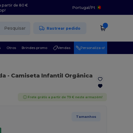
 partir de 80 €
Portugal
/
Pt
pp!
Pesquisar
Rastrear pedido
s
Otros
Brindes promo
Vendas
Personaliza-o!
da
- Camiseta Infantil Orgânica
Frete grátis a partir de 79 € neste armazém!
Tamanhos