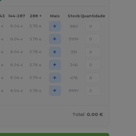
143
144-287
288 +
Mais
Stock
Quantidade
+
2
6.04
5.76
980
€
€
€
+
2
6.04
5.76
999+
€
€
€
+
2
6.04
5.76
331
€
€
€
+
2
6.04
5.76
246
€
€
€
+
2
6.04
5.76
478
€
€
€
+
2
6.04
5.76
999+
€
€
€
Total:
0.00 €