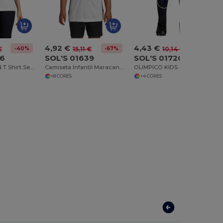
4,92 €
4,43 €
-40%
-67%
-56%
€
15,11 €
10,14 €
26
SOL'S 01639
SOL'S 01720
JUSTIN WOMEN T Shirt Sem Mangas Para Senhora
Camiseta Infantil Maracanã 2 com Mangas Raglan e Ventilação
OLIMPICO KIDS Calções Com Contraste Para Criança
+8 CORES
+4 CORES