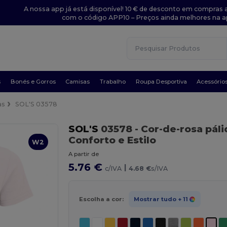
A nossa app já está disponível! 10 € de desconto em compras a
com o código APP10 – Preços ainda melhores na a
s
Bonés e Gorros
Camisas
Trabalho
Roupa Desportiva
Acessório
as
SOL'S 03578
SOL'S
03578
- Cor-de-rosa páli
Conforto e Estilo
W2
A partir de
5.76 €
|
c/IVA
4.68 €
s/IVA
Escolha a cor:
Mostrar tudo
+ 11