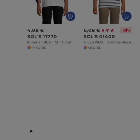
4,08 €
6,08 €
-31%
8,81 €
SOL'S 11770
SOL'S 01400
Imperial KIDS T Shirt Com Gola Redonda Para Criança
MILES KIDS T Shirt às Riscas De Gola Redonda Para Criança
+14 CORES
+2 CORES