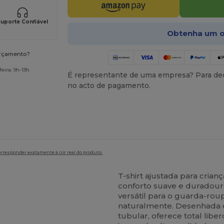
uporte Confiável
Obtenha um o
orçamento?
eira: 9h-13h
É representante de uma empresa? Para ded
no acto de pagamento.
orresponder exatamente à cor real do produto.
T-shirt ajustada para cria
conforto suave e duradour
versátil para o guarda-rou
naturalmente. Desenhada c
tubular, oferece total lib