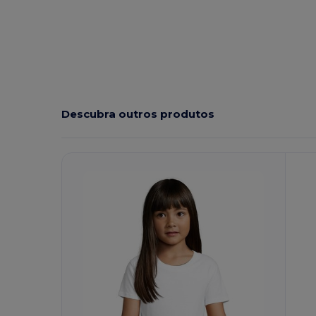
Orgânico
Alto stock
Customizável
Orgânico
Orgânico
Descubra outros produtos
Personalize-
O!