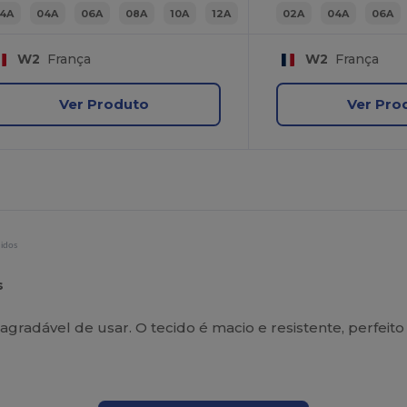
14A
04A
06A
08A
10A
12A
02A
04A
06A
W2
França
W2
França
Ver Produto
Ver Pro
didos
s
agradável de usar. O tecido é macio e resistente, perfeito 