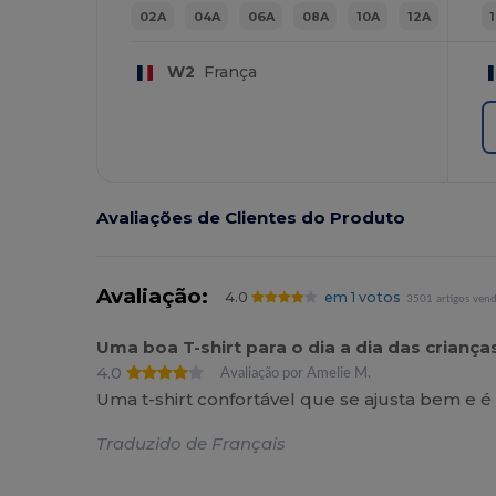
02A
04A
06A
08A
10A
12A
W2
França
Avaliações de Clientes do Produto
Avaliação:
4.0
em 1 votos
3501 artigos ven
Uma boa T-shirt para o dia a dia das criança
4.0
Avaliação por Amelie M.
Uma t-shirt confortável que se ajusta bem e é 
Traduzido de Français