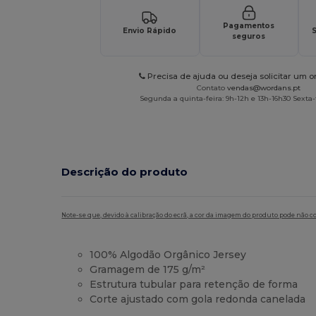
Pagamentos
Envio Rápido
S
seguros
Precisa de ajuda ou deseja solicitar um 
Contato
vendas@wordans.pt
Segunda a quinta-feira: 9h-12h e 13h-16h30 Sexta-f
Descrição do produto
Note-se que, devido à calibração do ecrã, a cor da imagem do produto pode não c
100% Algodão Orgânico Jersey
Gramagem de 175 g/m²
Estrutura tubular para retenção de forma
Corte ajustado com gola redonda canelada