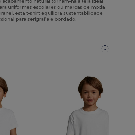
 o acabamento natural tornam-na a tela ideal
 para uniformes escolares ou marcas de moda.
anel, esta t-shirt equilibra sustentabilidade
ssional para
serigrafia
e bordado.
Personalize-
O!