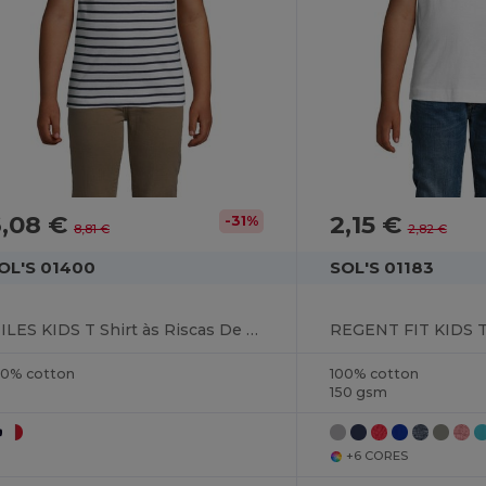
6,08 €
2,15 €
-31%
8,81 €
2,82 €
OL'S 01400
SOL'S 01183
MILES KIDS T Shirt às Riscas De Gola Redonda Para Criança
00% cotton
100% cotton
150 gsm
+6 CORES