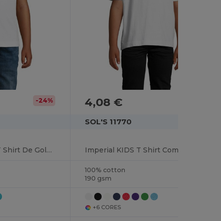
4,08 €
-24%
SOL'S 11770
REGENT FIT KIDS T Shirt De Gola Redonda Para Criança
Imperial KIDS T Shirt Com Gola Redonda Para Criança
100% cotton
190 gsm
+6 CORES