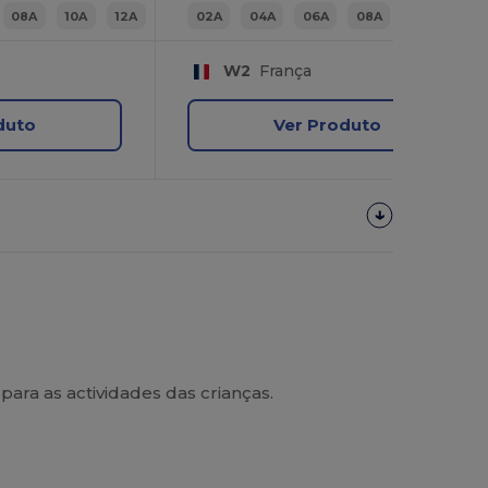
08A
10A
12A
02A
04A
06A
08A
10A
12A
W2
França
duto
Ver Produto
para as actividades das crianças.