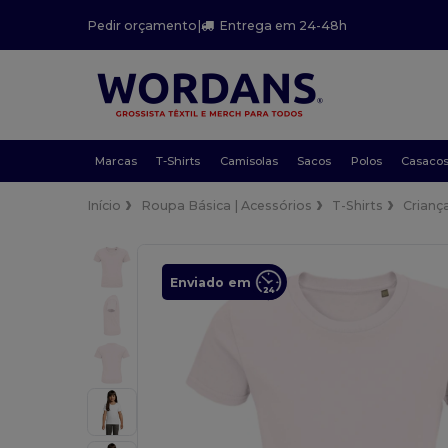
Pedir orçamento
|
Entrega em 24-48h
Marcas
T-Shirts
Camisolas
Sacos
Polos
Casaco
Início
Roupa Básica | Acessórios
T-Shirts
Crianç
Enviado em