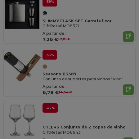
-59%
SLIMMY FLASK SET Garrafa licor
GiftRetail MO8321
A partir de:
7,26 €
17,81 €
-53%
Seasons 113387
Conjunto de suportes para vinhos "Vino"
A partir de:
6,78 €
14,54 €
-42%
CHEERS Conjunto de 2 copos de vinho
GiftRetail MO6643