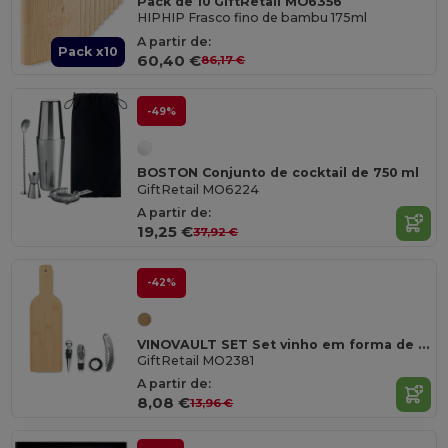
Pack de 10 GiftRetail MO6356
HIPHIP Frasco fino de bambu 175ml
A partir de:
Pack x10
60,40 €
86,17 €
-49%
BOSTON Conjunto de cocktail de 750 ml
GiftRetail MO6224
A partir de:
19,25 €
37,92 €
-42%
VINOVAULT SET Set vinho em forma de garrafa
GiftRetail MO2381
A partir de:
8,08 €
13,96 €