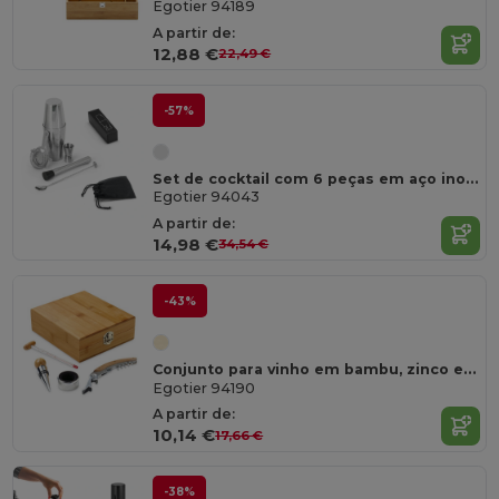
Egotier 94189
A partir de:
12,88 €
22,49 €
-57%
Set de cocktail com 6 peças em aço inoxidável
Egotier 94043
A partir de:
14,98 €
34,54 €
-43%
Conjunto para vinho em bambu, zinco e aço inoxidável
Egotier 94190
A partir de:
10,14 €
17,66 €
-38%