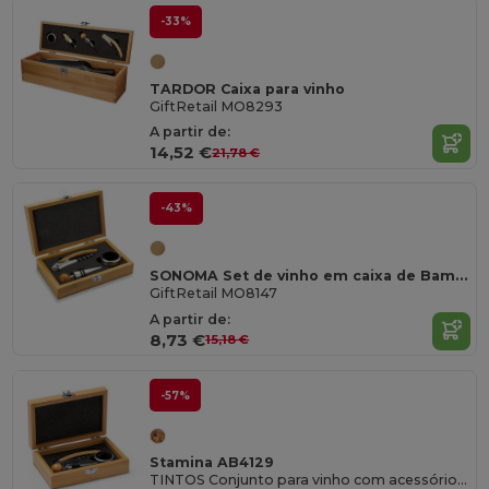
-33%
TARDOR Caixa para vinho
GiftRetail MO8293
A partir de:
14,52 €
21,78 €
-43%
SONOMA Set de vinho em caixa de Bambu
GiftRetail MO8147
A partir de:
8,73 €
15,18 €
-57%
Stamina AB4129
TINTOS Conjunto para vinho com acessórios em aço inoxidável e bambu