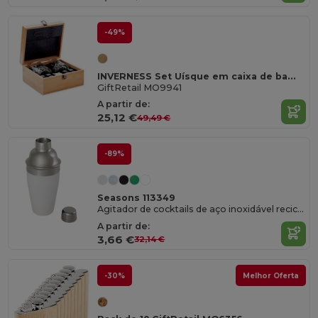
-49%
INVERNESS Set Uísque em caixa de bambu
GiftRetail MO9941
A partir de:
25,12 €
49,49 €
-89%
Seasons 113349
Agitador de cocktails de aço inoxidável reciclado "Gaudie""
A partir de:
3,66 €
32,14 €
-30%
Melhor Oferta