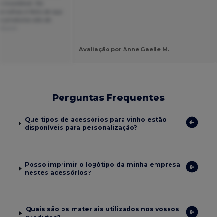
 inoxidável. No
-rolhas é feito de aço
es produtos são de
 Dutch
Avaliação por Anne Gaelle M.
Perguntas Frequentes
Que tipos de acessórios para vinho estão
disponíveis para personalização?
Posso imprimir o logótipo da minha empresa
nestes acessórios?
Quais são os materiais utilizados nos vossos