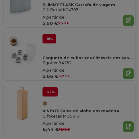
SLIMMY FLASK Garrafa de viagem
GiftRetail KC4703
A partir de:
5,90 €
7,75 €
-18%
Conjunto de cubos reutilizáveis em aço inoxidável
Egotier 94252
A partir de:
5,66 €
6,93 €
-42%
VINBOX Caixa de vinho em madeira
GiftRetail MO9413
A partir de:
6,44 €
11,11 €