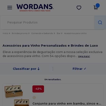
×
App Wordans
Obter app
Melhores preços na app!
Início
Brindes promo
Comendo e bebendo
Bar
Acessórios para vinho
Acessórios para Vinho Personalizados e Brindes de Luxo
Eleve a experiência de degustação com a nossa seleção exclusiva
de acessórios para vinho. Com 54 opções dispo…
Veja mais!
Classificar por
Filtrar
✓
54 resultados.
-43%
Conjunto para vinho em bambu, zinco e aço inoxidáve