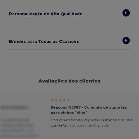
Personalização de Alta Qualidade
Brindes para Todas as Ocasiões
Avaliações dos clientes
★ ★ ★ ★ ★
porte madeira -
Seasons 113387 - Conjunto de suportes
para vinhos "Vino"
o é diferente da
Fica muito bonito, agrada bastante à minha
do artigo indica que
clientela.
Traduzido de Français
de enchimento, um
alumínio, uma rolha e