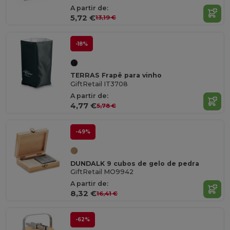
A partir de:
5,72 €
13,19 €
-18%
TERRAS Frapê para vinho
GiftRetail IT3708
A partir de:
4,77 €
5,78 €
-49%
DUNDALK 9 cubos de gelo de pedra
GiftRetail MO9942
A partir de:
8,32 €
16,41 €
-62%