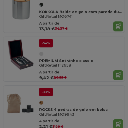
KOKKOLA Balde de gelo com parede dupla
GiftRetail MO6741
A partir de:
13,18 €
34,37 €
-54%
PREMIUM Set vinho classic
GiftRetail IT2658
A partir de:
9,42 €
20,55 €
-33%
ROCKS 4 pedras de gelo em bolsa
GiftRetail MO9943
A partir de:
2,21 €
3,29 €