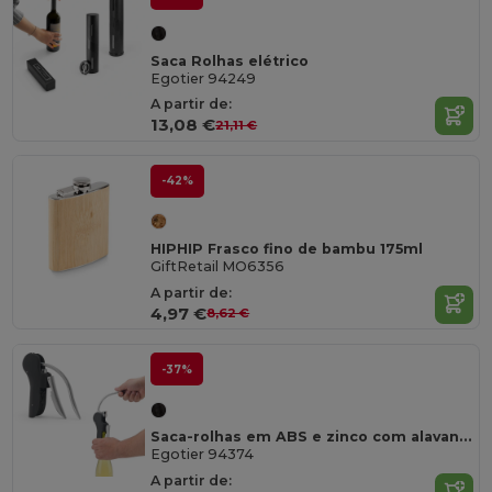
Saca Rolhas elétrico
Egotier 94249
A partir de:
13,08 €
21,11 €
-42%
HIPHIP Frasco fino de bambu 175ml
GiftRetail MO6356
A partir de:
4,97 €
8,62 €
-37%
Saca-rolhas em ABS e zinco com alavanca automática para abertura fácil
Egotier 94374
A partir de: