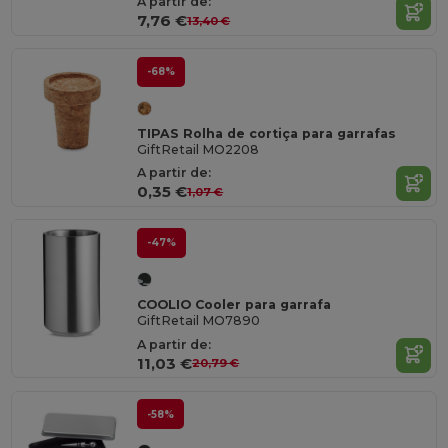
A partir de:
7,76 €
13,40 €
-68%
TIPAS Rolha de cortiça para garrafas
GiftRetail MO2208
A partir de:
0,35 €
1,07 €
-47%
COOLIO Cooler para garrafa
GiftRetail MO7890
A partir de:
11,03 €
20,79 €
-58%