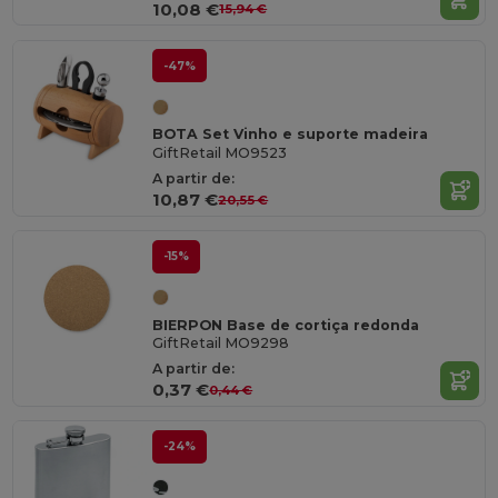
10,08 €
15,94 €
-47%
BOTA Set Vinho e suporte madeira
GiftRetail MO9523
A partir de:
10,87 €
20,55 €
-15%
BIERPON Base de cortiça redonda
GiftRetail MO9298
A partir de:
0,37 €
0,44 €
-24%