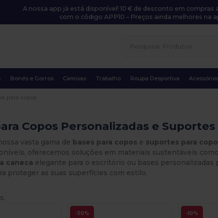
A nossa app já está disponível! 10 € de desconto em compras a
com o código APP10 – Preços ainda melhores na a
s
Bonés e Gorros
Camisas
Trabalho
Roupa Desportiva
Acessório
se para copos
ara Copos Personalizadas e Suportes
nossa vasta gama de
bases para copos
e
suportes para cop
oníveis, oferecemos soluções em materiais sustentáveis como
ra caneca
elegante para o escritório ou bases personalizadas 
ra proteger as suas superfícies com estilo.
s.
-30%
-10%