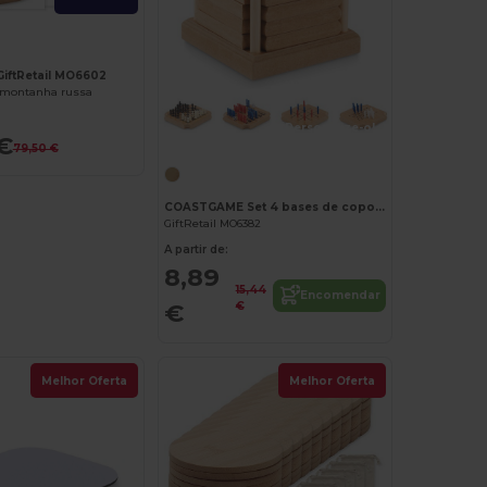
GiftRetail MO6602
montanha russa
Personalize-o!
€
79,50 €
COASTGAME Set 4 bases de copo em cortiça
GiftRetail MO6382
A partir de:
8,89
15,44
Encomendar
€
€
Melhor Oferta
Melhor Oferta