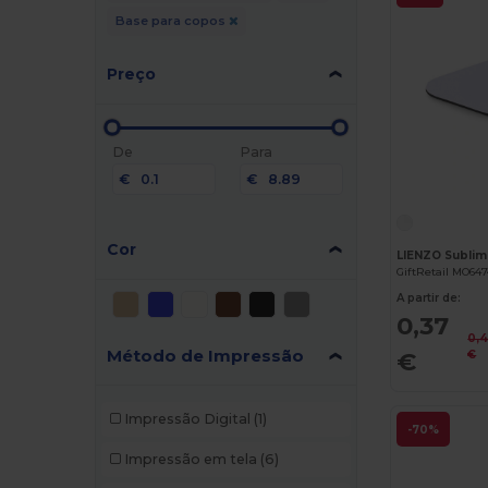
Base para copos
Preço
De
Para
€
€
Cor
LIENZO Subli
GiftRetail MO64
A partir de:
0,37
0,
Método de Impressão
€
€
Impressão Digital
(1)
-70%
Impressão em tela
(6)