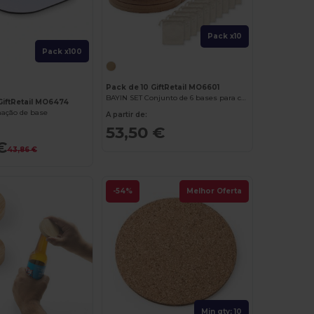
Pack x10
Pack x100
Pack de 10 GiftRetail MO6601
BAYIN SET Conjunto de 6 bases para copos
GiftRetail MO6474
ação de base
A partir de:
53,50 €
€
43,86 €
-54%
Melhor Oferta
Min qty: 10