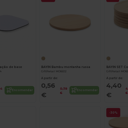
Personalize-o!
mação de base
BAYIN Bambu montanha russa
74
GiftRetail MO6602
GiftRetail MO6
A partir de:
A partir de:
0,56
4,40
44
0,79
4
Encomendar
Encomendar
€
€
€
€
-30%