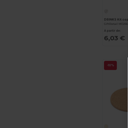
GiftRetail MO266
A partir de:
6,03 €
-10%