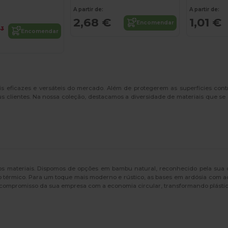
A partir de:
A partir de:
2,68 €
1,01 €
Encomendar
43
Encomendar
 eficazes e versáteis do mercado. Além de protegerem as superfícies cont
s clientes. Na nossa coleção, destacamos a diversidade de materiais que se
s materiais. Dispomos de opções em bambu natural, reconhecido pela sua dur
o térmico. Para um toque mais moderno e rústico, as bases em ardósia com a
o compromisso da sua empresa com a economia circular, transformando plástico