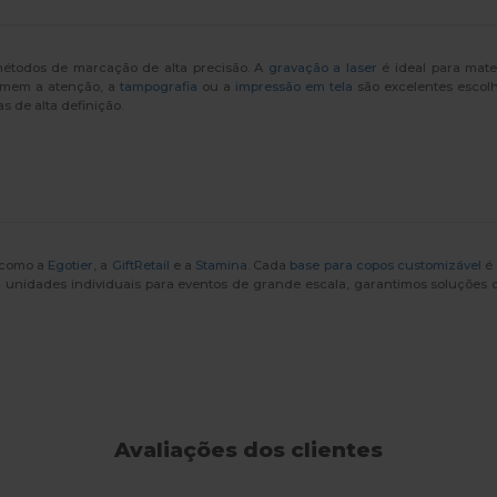
métodos de marcação de alta precisão. A
gravação a laser
é ideal para mat
hamem a atenção, a
tampografia
ou a
impressão em tela
são excelentes escol
s de alta definição.
 como a
Egotier
, a
GiftRetail
e a
Stamina
. Cada
base para copos customizável
é 
u unidades individuais para eventos de grande escala, garantimos soluções 
Avaliações dos clientes