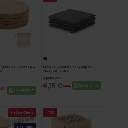
Personalize-o!
Personalize-o!
BAYIN SET Conjunto de 6 bases para copos
SLATE4 Suportes para copos
601
GiftRetail MO9124
A partir de:
6,15 €
Encomendar
7,91 €
,89
Encomendar
Melhor Oferta
-42%
Pack x100