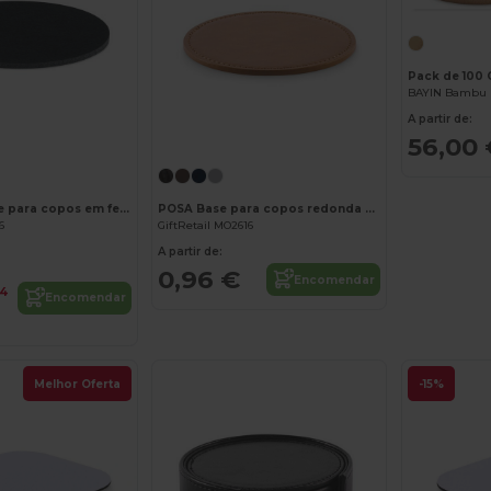
Pack de 100 
BAYIN Bambu 
A partir de:
56,00 
FELTSTER Base para copos em feltro RPET
POSA Base para copos redonda em PU
6
GiftRetail MO2616
A partir de:
0,96 €
Encomendar
34
Encomendar
Melhor Oferta
-15%