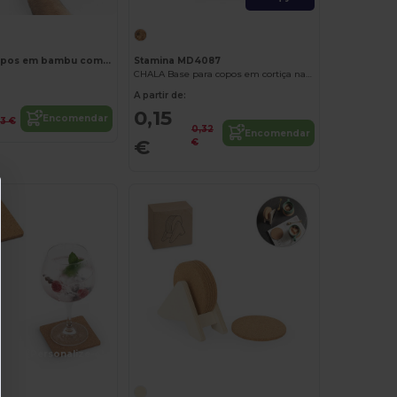
Base para copos em bambu com descapsulador
Stamina MD4087
CHALA Base para copos em cortiça natural
A partir de:
0,15
Encomendar
53 €
0,32
Encomendar
€
€
Personalize-o!