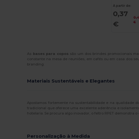
A partir de:
0,37
0,
€
€
As
bases para copos
são um dos brindes promocionais mais
constante na mesa de reuniões, em cafés ou em casa dos seu
branding.
Materiais Sustentáveis e Elegantes
Apostamos fortemente na sustentabilidade e na qualidade do
tradicional que oferece uma excelente aderência e isolament
hotelaria. Se procura algo inovador, o feltro RPET demonstra 
Personalização à Medida