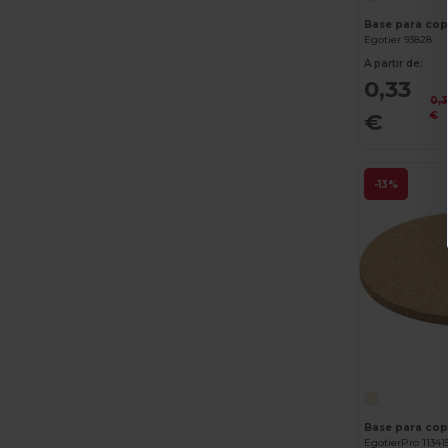
Base para cop
Egotier 93828
A partir de:
0,33
0,
€
€
-13%
EgotierPro 11341