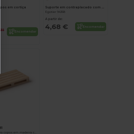
pos em cortiça
Suporte em contraplacado com 6 bases para copos em cortiça
Egotier 94368
A partir de:
4,68 €
Encomendar
,35
Encomendar
81
RAMY Base para copos em madeira com a forma de uma palete