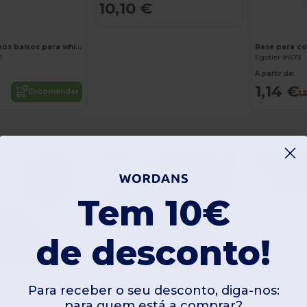
10,10 €
DRINKS Kit copos baixos para whisky
1
Egotier 94573
A partir de:
1,14 €
Encomendar
1,
-10%
Melhor Oferta
-5%
Tem 10€
de desconto!
Pack x100
Para receber o seu desconto, diga-nos:
para quem está a comprar?