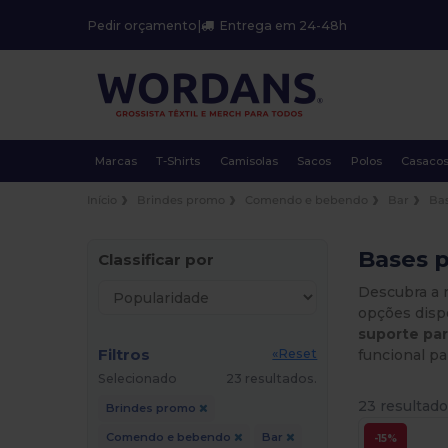
Pedir orçamento
|
Entrega em 24-48h
Marcas
T-Shirts
Camisolas
Sacos
Polos
Casaco
Início
Brindes promo
Comendo e bebendo
Bar
Ba
Bases p
Classificar por
Descubra a 
opções disp
suporte pa
Filtros
funcional pa
«Reset
Selecionado
23 resultados.
23 resultado
Brindes promo
Comendo e bebendo
Bar
-15%