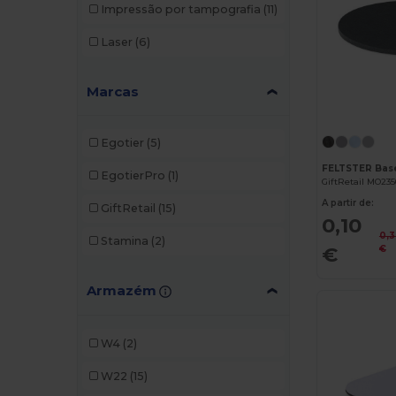
Impressão por tampografia
(11)
Laser
(6)
Marcas
Egotier
(5)
EgotierPro
(1)
GiftRetail MO235
A partir de:
GiftRetail
(15)
0,10
0,
Stamina
(2)
€
€
Armazém
W4
(2)
W22
(15)