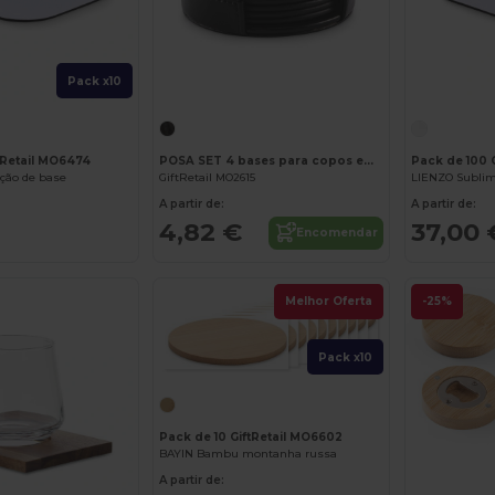
Pack x10
tRetail MO6474
POSA SET 4 bases para copos em PU
Pack de 100 
ção de base
GiftRetail MO2615
LIENZO Sublim
A partir de:
A partir de:
4,82 €
37,00 
Encomendar
Melhor Oferta
-25%
Pack x10
Pack de 10 GiftRetail MO6602
BAYIN Bambu montanha russa
A partir de:
Personalize-o!