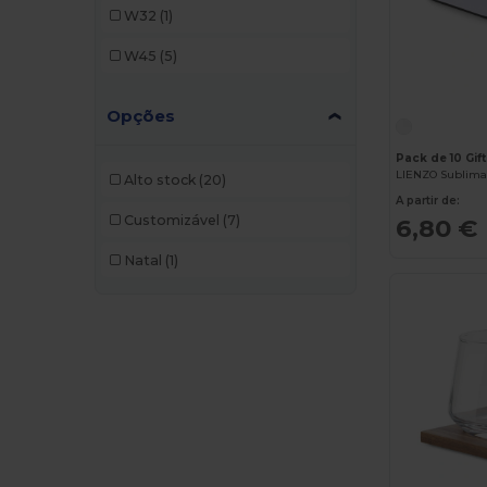
W32
(1)
W45
(5)
Opções
Pack de 10 Gif
LIENZO Sublima
Alto stock
(20)
A partir de:
Customizável
(7)
6,80 €
Natal
(1)