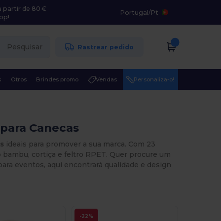
 partir de 80 €
Portugal
/
Pt
pp!
Pesquisar
Rastrear pedido
s
Otros
Brindes promo
Vendas
Personaliza-o!
 para Canecas
os
ideais para promover a sua marca. Com 23
 bambu, cortiça e feltro RPET. Quer procure um
para eventos, aqui encontrará qualidade e design
-22%