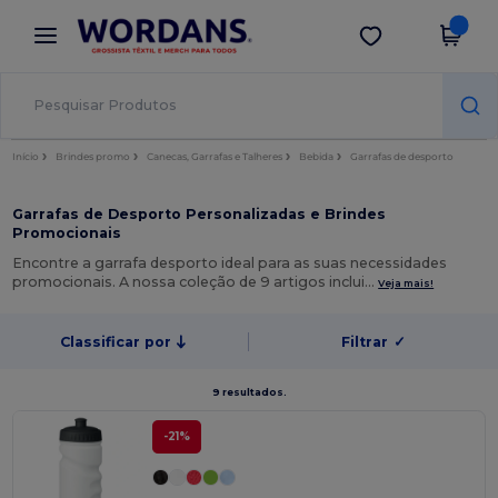
×
App Wordans
Obter app
Melhores preços na app!
Início
Brindes promo
Canecas, Garrafas e Talheres
Bebida
Garrafas de desporto
Garrafas de Desporto Personalizadas e Brindes
Promocionais
Encontre a garrafa desporto ideal para as suas necessidades
promocionais. A nossa coleção de 9 artigos inclui…
Veja mais!
Classificar por
Filtrar
✓
9 resultados.
-21%