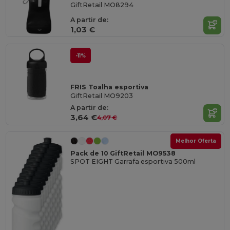
GiftRetail MO8294
A partir de:
1,03 €
-11%
FRIS Toalha esportiva
GiftRetail MO9203
A partir de:
3,64 €
4,07 €
Melhor Oferta
Pack de 10 GiftRetail MO9538
SPOT EIGHT Garrafa esportiva 500ml