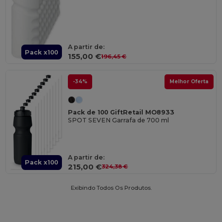
A partir de:
Pack x100
155,00 €
196,45 €
-34%
Melhor Oferta
Pack de 100 GiftRetail MO8933
SPOT SEVEN Garrafa de 700 ml
A partir de:
Pack x100
215,00 €
324,38 €
Exibindo Todos Os Produtos.