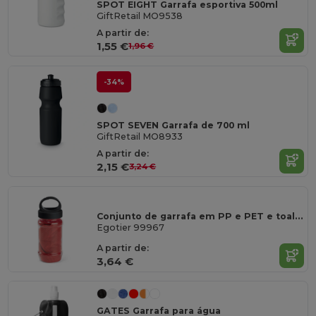
SPOT EIGHT Garrafa esportiva 500ml
GiftRetail MO9538
A partir de:
1,55 €
1,96 €
-34%
SPOT SEVEN Garrafa de 700 ml
GiftRetail MO8933
A partir de:
2,15 €
3,24 €
Conjunto de garrafa em PP e PET e toalha de desporto em poliamida e poliéster
Egotier 99967
A partir de:
3,64 €
GATES Garrafa para água