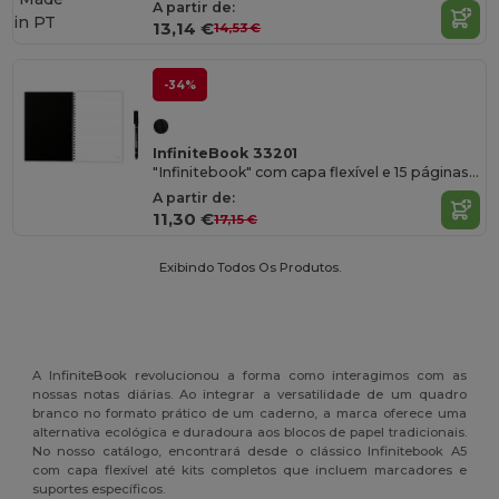
A partir de:
in
PT
13,14 €
14,53 €
-34%
InfiniteBook 33201
"Infinitebook" com capa flexível e 15 páginas pautadas estilo quadro branco
A partir de:
11,30 €
17,15 €
Exibindo Todos Os Produtos.
A InfiniteBook revolucionou a forma como interagimos com as
nossas notas diárias. Ao integrar a versatilidade de um quadro
branco no formato prático de um caderno, a marca oferece uma
alternativa ecológica e duradoura aos blocos de papel tradicionais.
No nosso catálogo, encontrará desde o clássico Infinitebook A5
com capa flexível até kits completos que incluem marcadores e
suportes específicos.