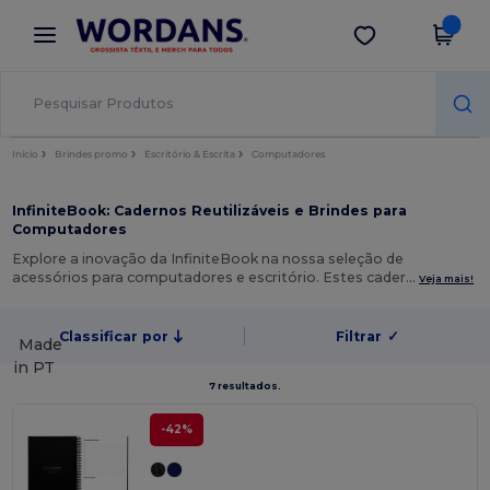
×
App Wordans
Obter app
Melhores preços na app!
Início
Brindes promo
Escritório & Escrita
Computadores
InfiniteBook: Cadernos Reutilizáveis e Brindes para
Computadores
Explore a inovação da InfiniteBook na nossa seleção de
acessórios para computadores e escritório. Estes cader…
Veja mais!
Classificar por
Filtrar
✓
Made
in
PT
7 resultados.
-42%