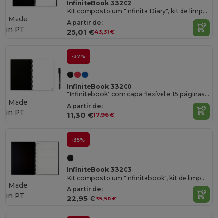
InfiniteBook 33202
Kit composto um "Infinite Diary", kit de limpeza, marcador e suporte de marcador
Made
A partir de:
in
PT
25,01 €
43,31 €
-37%
InfiniteBook 33200
"Infinitebook" com capa flexível e 15 páginas lisas estilo quadro branco
Made
A partir de:
in
PT
11,30 €
17,96 €
-35%
InfiniteBook 33203
Kit composto um "Infinitebook", kit de limpeza, marcador e suporte de marcador
Made
A partir de:
in
PT
22,95 €
35,50 €