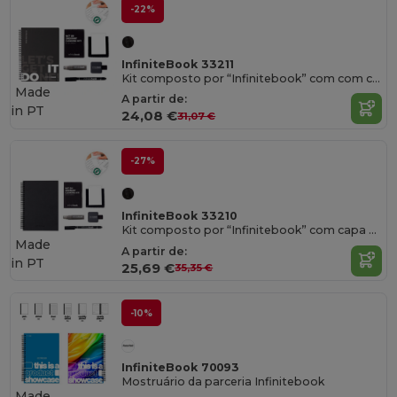
-22%
InfiniteBook 33211
Kit composto por “Infinitebook” com com capa dura, 1 kit de limpeza, 1 marcador e 1 suporte para esferográfica
Made
A partir de:
in
PT
24,08 €
31,07 €
-27%
InfiniteBook 33210
Kit composto por “Infinitebook” com capa dura, 1 kit de limpeza, 1 marcador e 1 suporte para esferográfica
Made
A partir de:
in
PT
25,69 €
35,35 €
-10%
InfiniteBook 70093
Mostruário da parceria Infinitebook
Made