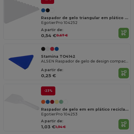
Raspador de gelo triangular em plático reciclado "Frosty"
EgotierPro 104252
A partir de:
0,54 €
0,67 €
Stamina TO4142
ALSEN Raspador de gelo de design compacto
A partir de:
0,25 €
-23%
Raspador de gelo em em plático reciclado "Chilly"
EgotierPro 104253
A partir de:
1,03 €
1,34 €