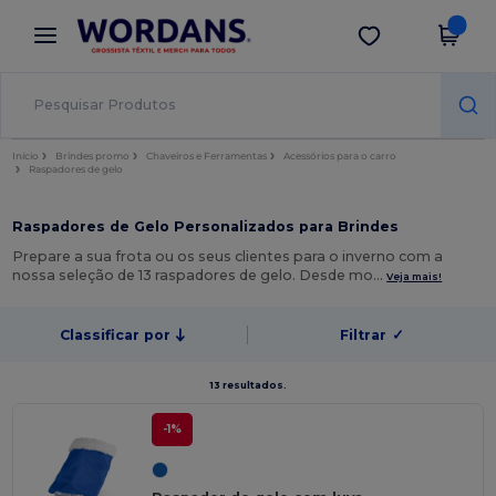
×
App Wordans
Obter app
Melhores preços na app!
Início
Brindes promo
Chaveiros e Ferramentas
Acessórios para o carro
Raspadores de gelo
Raspadores de Gelo Personalizados para Brindes
Prepare a sua frota ou os seus clientes para o inverno com a
nossa seleção de 13 raspadores de gelo. Desde mo…
Veja mais!
Classificar por
Filtrar
✓
13 resultados.
-1%