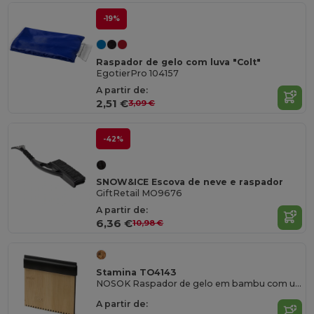
-19%
Raspador de gelo com luva "Colt"
EgotierPro 104157
A partir de:
2,51 €
3,09 €
-42%
SNOW&ICE Escova de neve e raspador
GiftRetail MO9676
A partir de:
6,36 €
10,98 €
Stamina TO4143
NOSOK Raspador de gelo em bambu com um lado dentado e outro liso
A partir de: