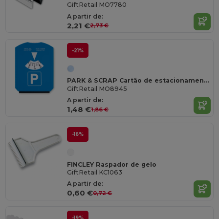
GiftRetail MO7780
A partir de:
2,21 €
2,73 €
-21%
PARK & SCRAP Cartão de estacionamento
GiftRetail MO8945
A partir de:
1,48 €
1,86 €
-16%
FINCLEY Raspador de gelo
GiftRetail KC1063
A partir de:
0,60 €
0,72 €
-19%