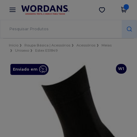
×
App Wordans
Obter app
Melhores preços na app!
Início
Roupa Básica | Acessórios
Acessórios
Meias
Unisexo
Estex ES1849
W1
Enviado em