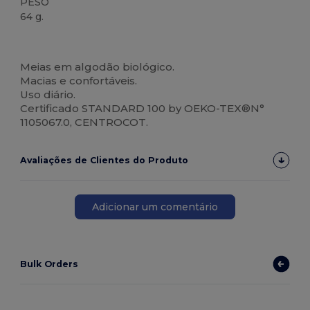
PESO
64 g.
Orgânico
Made in Europe
Made in Italy
Orgânico
Orgânico
Meias em algodão biológico.
Macias e confortáveis.
Uso diário.
Certificado STANDARD 100 by OEKO-TEX®N°
1105067.0, CENTROCOT.
Avaliações de Clientes do Produto
Adicionar um comentário
Bulk Orders