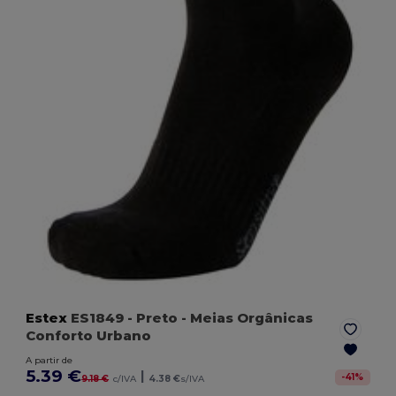
Estex
ES1849
- Preto
- Meias Orgânicas
Conforto Urbano
A partir de
5.39 €
|
-
41
%
9.18 €
c/IVA
4.38 €
s/IVA