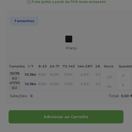
Frete grátis a partir de 79 € neste armazém!
Tamanhos
Preto
1-7
8-23
24-71
72-143
144-287
288 +
Mais
Tamanho
Stock
Quanti
+
35/38
10.36
9.53
8.29
7.47
6.21
5.39
€
€
€
€
€
€
221
EU
+
47/50
10.36
9.53
8.29
7.47
6.21
5.39
€
€
€
€
€
€
94
EU
Seleções:
0
Total:
0.00 
Adicionar ao Carrinho
Personalize-o!