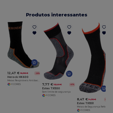
Produtos interessantes
12,47 €
16,90 €
-26%
Herock HK600
Meias Respiráveis Antibacterianas Herock
7,77 €
+1 CORES
13,20 €
-41%
Estex TX1550
Sem limite de segurança
+1 CORES
8,47 €
14,30 €
-41%
Estex TX1551
Meias de Segurança Reforçadas para Inverno
+1 CORES