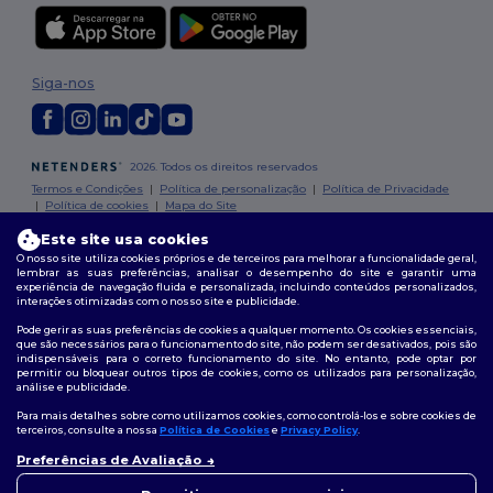
Siga-nos
2026. Todos os direitos reservados
Termos e Condições
|
Política de personalização
|
Política de Privacidade
|
Política de cookies
|
Mapa do Site
Este site usa cookies
O nosso site utiliza cookies próprios e de terceiros para melhorar a funcionalidade geral,
lembrar as suas preferências, analisar o desempenho do site e garantir uma
experiência de navegação fluida e personalizada, incluindo conteúdos personalizados,
interações otimizadas com o nosso site e publicidade.
Pode gerir as suas preferências de cookies a qualquer momento. Os cookies essenciais,
que são necessários para o funcionamento do site, não podem ser desativados, pois são
indispensáveis para o correto funcionamento do site. No entanto, pode optar por
permitir ou bloquear outros tipos de cookies, como os utilizados para personalização,
análise e publicidade.
Para mais detalhes sobre como utilizamos cookies, como controlá-los e sobre cookies de
terceiros, consulte a nossa
Política de Cookies
e
Privacy Policy
.
Preferências de Avaliação
👋
Olá
Se tiver alguma dúvida ou