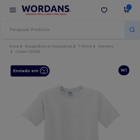
×
App Wordans
Obter app
Melhores preços na app!
Início
Roupa Básica | Acessórios
T-Shirts
Homens
Gildan GD005
W1
Enviado em