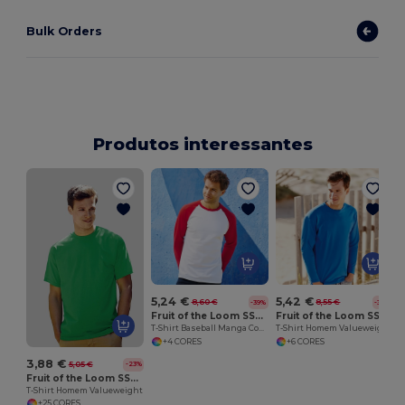
Bulk Orders
Produtos interessantes
5,24 €
5,42 €
8,60 €
8,55 €
-39%
-37%
Fruit of the Loom SS028
Fruit of the Loom SS032
T-Shirt Baseball Manga Comprida
T-Shirt Homem Valueweight Manga Comprida
+4 CORES
+6 CORES
3,88 €
5,05 €
-23%
Fruit of the Loom SS030
T-Shirt Homem Valueweight
+25 CORES