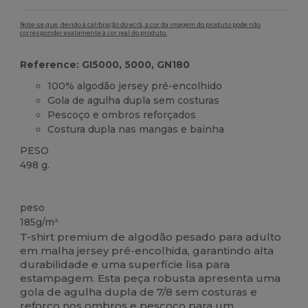
Note-se que, devido à calibração do ecrã, a cor da imagem do produto pode não
corresponder exatamente à cor real do produto.
Reference: GI5000, 5000, GN180
100% algodão jersey pré-encolhido
Gola de agulha dupla sem costuras
Pescoço e ombros reforçados
Costura dupla nas mangas e bainha
PESO
498 g.
Customizável
Alto stock
peso
185g/m²
T-shirt premium de algodão pesado para adulto
em malha jersey pré-encolhida, garantindo alta
durabilidade e uma superfície lisa para
estampagem. Esta peça robusta apresenta uma
gola de agulha dupla de 7/8 sem costuras e
reforço nos ombros e pescoço para um