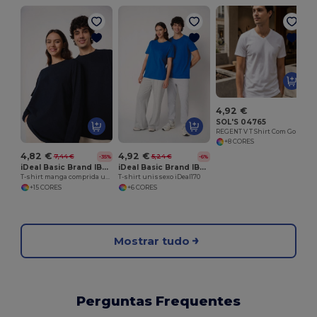
4,92 €
SOL'S 04765
REGENT V T Shirt Com Gola Em V
+8 CORES
4,82 €
4,92 €
7,44 €
5,24 €
-35%
-6%
iDeal Basic Brand IB313
iDeal Basic Brand IB316
T-shirt manga comprida unissexo iDeal150
T-shirt unissexo iDeal170
+15 CORES
+6 CORES
Mostrar tudo
Perguntas Frequentes