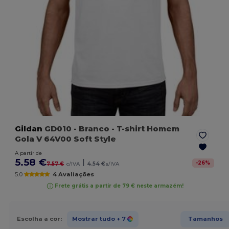
Gildan
GD010
- Branco
- T-shirt Homem
Gola V 64V00 Soft Style
A partir de
5.58 €
|
-
26
%
7.57 €
c/IVA
4.54 €
s/IVA
5.0
4 Avaliações
Frete grátis a partir de 79 € neste armazém!
Escolha a cor:
Mostrar tudo
+ 7
Tamanhos