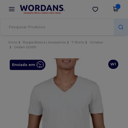
×
App Wordans
Obter app
Melhores preços na app!
Início
Roupa Básica | Acessórios
T-Shirts
Unisexo
Gildan GD010
W1
Enviado em