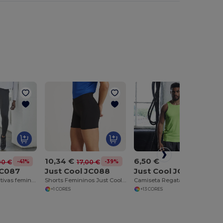
10,34 €
6,50 €
-39%
-41%
17,00 €
00 €
Just Cool JC088
Just Cool JC007
JC087
Shorts Femininos Just Cool para Esportes e Academia
Camiseta Regata Masculina Just Cool UV Proteção
Perneiras esportivas femininas
+1 CORES
+13 CORES