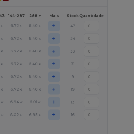
143
144-287
288 +
Mais
Stock
Quantidade
+
6.72
6.40
47
€
€
€
+
6.72
6.40
34
€
€
€
+
6.72
6.40
33
€
€
€
+
6.72
6.40
31
€
€
€
+
6.72
6.40
9
€
€
€
+
6.72
6.40
19
€
€
€
+
6.94
6.01
13
€
€
€
+
3
8.02
6.95
16
€
€
€