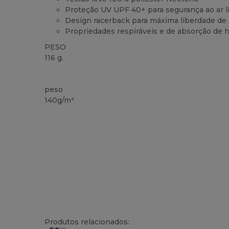
Proteção UV UPF 40+ para segurança ao ar l
Design racerback para máxima liberdade d
Propriedades respiráveis e de absorção de
PESO
116 g.
Etiqueta removível
Sublimation
peso
140g/m²
Produtos relacionados: