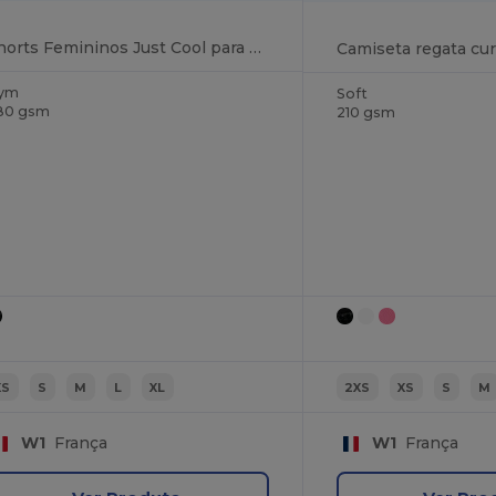
Shorts Femininos Just Cool para Esportes e Academia
Camiseta regata cur
ym
Soft
80 gsm
210 gsm
XS
S
M
L
XL
2XS
XS
S
M
W1
França
W1
França