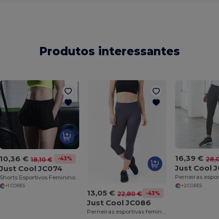
Produtos interessantes
16,39 €
10,36 €
-43%
28,
18,10 €
Just Cool 
Just Cool JC074
Shorts Esportivos Femininos Just Cool Confortáveis
+2 CORES
+1 CORES
13,05 €
-43%
22,80 €
Just Cool JC086
Perneiras esportivas femininas