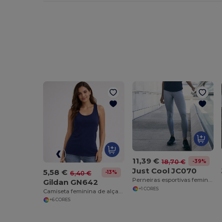
11,39 €
-39%
18,70 €
Just Cool JC070
5,58 €
-13%
6,40 €
Perneiras esportivas femininas
Gildan GN642
+1 CORES
Camiseta feminina de alças 100% algodão
+6 CORES