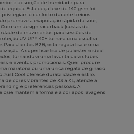
uperior e absorção de humidade para
 de equipa. Esta peça leve de 140 gsm foi
 privilegiam o conforto durante treinos
zado promove a evaporação rápida do suor,
. Com um design racerback (costas de
iberdade de movimentos para sessões de
A proteção UV UPF 40+ torna-a uma escolha
vre. Para clientes B2B, esta regata lisa é uma
ização. A superfície lisa de poliéster é ideal
dados, tornando-a uma favorita para clubes
tness e eventos promocionais. Quer procure
ma maratona ou uma única regata de ginásio
o Just Cool oferece durabilidade e estilo.
 de cores vibrantes de XS a XL, atende a
randing e preferências pessoais. A
e que mantém a forma e a cor após lavagens