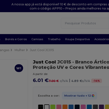
A nossa app já está disponível! 10 € de desconto em compras a
com o código APP10 – Preços ainda melhores na a
s
Bonés e Gorros
Camisas
Trabalho
Roupa Desportiva
Acessório
angas
Mulher
Just Cool JC015
Just Cool
JC015
- Branco Ártic
Proteção UV e Cores Vibrante
W1
A partir de
6.01 €
|
-
14
%
7.00 €
c/IVA
4.89 €
s/IVA
Escolha a cor:
Mostrar tudo
+ 12