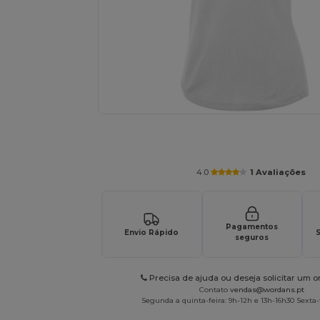
Solicite um orçamento personalizado par
4.0
1 Avaliações
Pagamentos
Envio Rápido
S
seguros
Precisa de ajuda ou deseja solicitar um 
Contato
vendas@wordans.pt
Segunda a quinta-feira: 9h-12h e 13h-16h30 Sexta-f