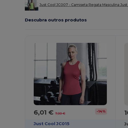
Just Cool JC007 - Camiseta Regata Masculina Jus
Descubra outros produtos
6,01 €
1
-14%
7,00 €
Just Cool JC015
J