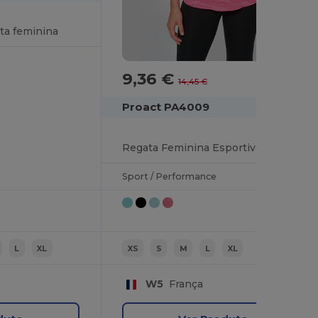
ta feminina
9,36 €
-35%
14,45 €
Proact PA4009
Regata Feminina Esportiva com Caimento Solto
Sport / Performance
L
XL
XS
S
M
L
XL
W5
França