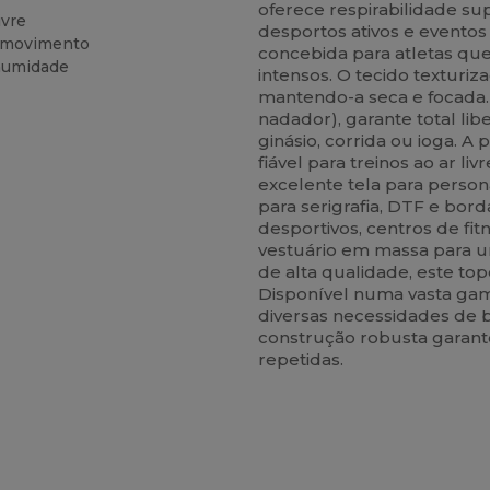
oferece respirabilidade s
ivre
desportos ativos e eventos
e movimento
concebida para atletas que
 humidade
intensos. O tecido texturi
mantendo-a seca e focada
nadador), garante total l
ginásio, corrida ou ioga. 
fiável para treinos ao ar li
excelente tela para personal
para serigrafia, DTF e bor
desportivos, centros de fi
vestuário em massa para u
de alta qualidade, este top
Disponível numa vasta gama
diversas necessidades de b
construção robusta garant
repetidas.