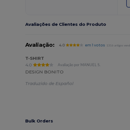
Avaliações de Clientes do Produto
Avaliação:
4.0
em 1 votos
1316 artigos ven
T-SHIRT
4.0
Avaliação por MANUEL S.
DESIGN BONITO
Traduzido de Español
Bulk Orders