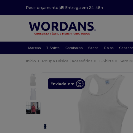
Pedir orçamento
|
Entrega em 24-48h
Marcas
T-Shirts
Camisolas
Sacos
Polos
Casaco
Início
Roupa Básica | Acessórios
T-Shirts
Sem M
Enviado em