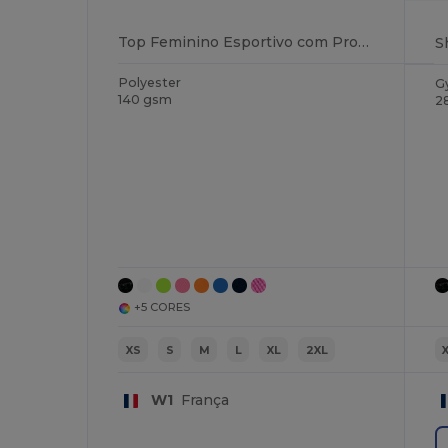
Top Feminino Esportivo com Proteção UV e Cores Vibrantes
Polyester
G
140 gsm
2
+5 CORES
XS
S
M
L
XL
2XL
W1
França