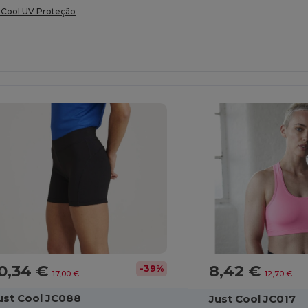
t Cool UV Proteção
0,34 €
8,42 €
-39%
17,00 €
12,70 €
ust Cool JC088
Just Cool JC017