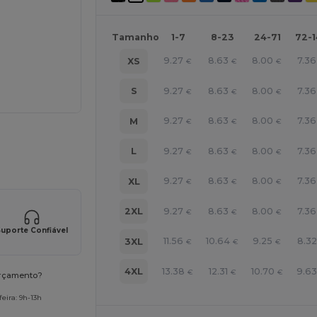
Tamanho
1-7
8-23
24-71
72-
9.27
8.63
8.00
7.36
XS
€
€
€
9.27
8.63
8.00
7.36
S
€
€
€
9.27
8.63
8.00
7.36
M
€
€
€
a os seus produtos
9.27
8.63
8.00
7.36
L
€
€
€
9.27
8.63
8.00
7.36
XL
€
€
€
9.27
8.63
8.00
7.36
2XL
€
€
€
uporte Confiável
11.56
10.64
9.25
8.32
3XL
€
€
€
13.38
12.31
10.70
9.6
4XL
€
€
€
orçamento?
eira: 9h-13h