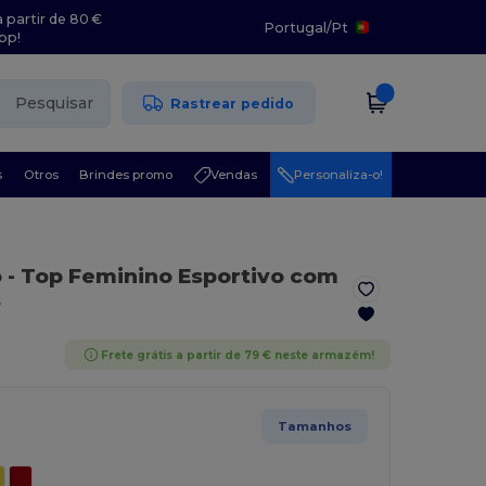
 partir de 80 €
Portugal
/
Pt
pp!
Pesquisar
Rastrear pedido
s
Otros
Brindes promo
Vendas
Personaliza-o!
o
- Top Feminino Esportivo com
s
Frete grátis a partir de 79 € neste armazém!
Tamanhos