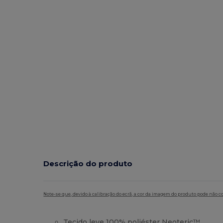
Descrição do produto
Note-se que, devido à calibração do ecrã, a cor da imagem do produto pode não c
Tecido leve 100% poliéster Neoteric™