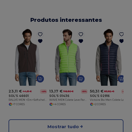
Produtos interessantes
23,11 €
13,17 €
50,31 €
44,51 €
118,80 €
83,82 €
-48%
-89%
-40%
SOL'S 46601
SOL'S 01436
SOL'S 02916
RALLYE MEN <Em>Softshell</Em> Sem Mangas Para Homem
WAVE MEN Colete Leve Para Homem
Victoire Bw Men Colete Leve Acolchoado Para Homem
+7 CORES
+4 CORES
+2 CORES
Mostrar tudo