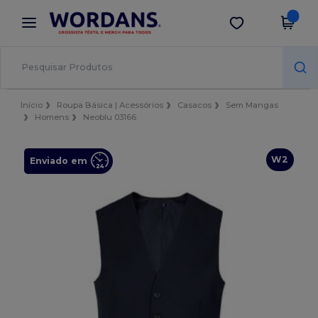
×
App Wordans
Obter app
Melhores preços na app!
Início
Roupa Básica | Acessórios
Casacos
Sem Mangas
Homens
Neoblu 03166
W2
Enviado em