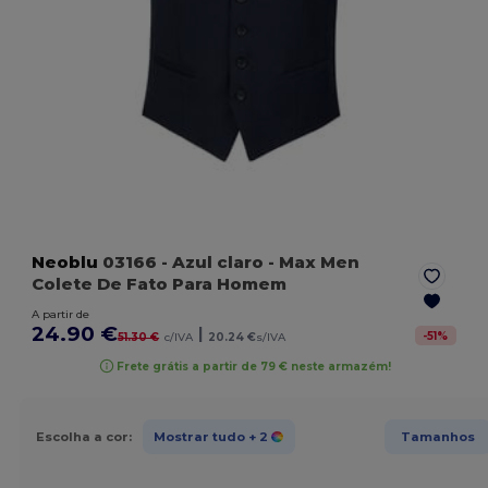
Neoblu
03166
- Azul claro
- Max Men
Colete De Fato Para Homem
A partir de
24.90 €
|
-
51
%
51.30 €
c/IVA
20.24 €
s/IVA
Frete grátis a partir de 79 € neste armazém!
Escolha a cor:
Mostrar tudo
+ 2
Tamanhos