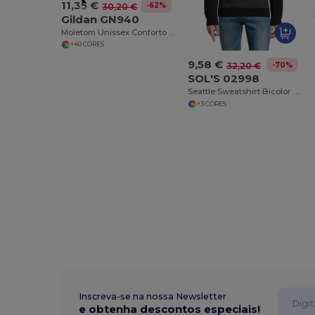
11,35 €
-62%
30,20 €
Gildan GN940
Moletom Unissex Conforto e Estilo Gildan
+40 CORES
9,58 €
-70%
32,20 €
SOL'S 02998
Seattle Sweatshirt Bicolor Unissexo
+3 CORES
Inscreva-se na nossa Newsletter
e obtenha descontos especiais!