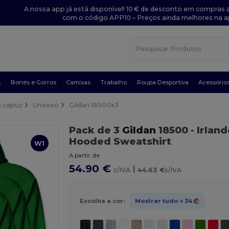
A nossa app já está disponível! 10 € de desconto em compras a
com o código APP10 – Preços ainda melhores na a
s
Bonés e Gorros
Camisas
Trabalho
Roupa Desportiva
Acessório
 capuz
Unisexo
Gildan 18500x3
Pack de 3
Gildan
18500
- Irlan
Hooded Sweatshirt
W1
A partir de
54.90 €
|
c/IVA
44.63 €
s/IVA
Escolha a cor:
Mostrar tudo
+ 34