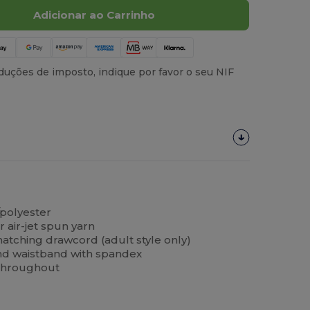
Adicionar ao Carrinho
uções de imposto, indique por favor o seu NIF
/polyester
r air-jet spun yarn
atching drawcord (adult style only)
s and waistband with spandex
 throughout