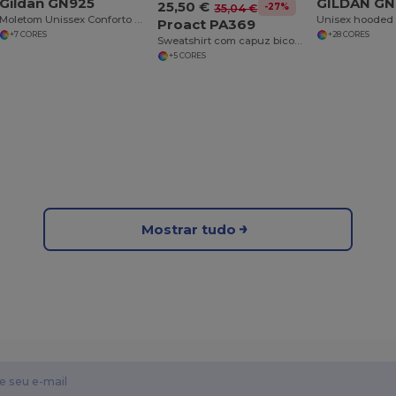
Gildan GN925
GILDAN GN
25,50 €
-27%
35,04 €
Moletom Unissex Conforto e Estilo Casual
Unisex hooded 
Proact PA369
+7 CORES
+28 CORES
Sweatshirt com capuz bicolor de adulto
+5 CORES
Mostrar tudo