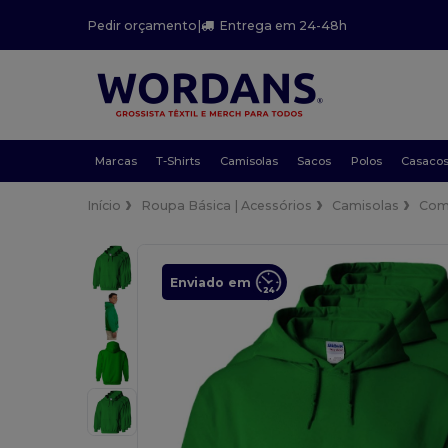
Pedir orçamento
|
Entrega em 24-48h
Marcas
T-Shirts
Camisolas
Sacos
Polos
Casaco
Início
Roupa Básica | Acessórios
Camisolas
Com
Enviado em