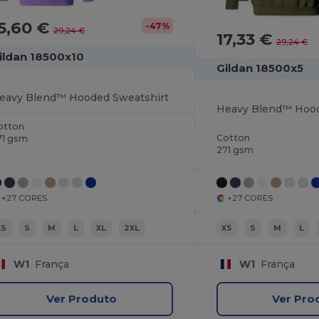
5,60 €
-47%
29,24 €
17,33 €
29,24 €
ildan 18500x10
Gildan 18500x5
eavy Blend™ Hooded Sweatshirt
Heavy Blend™ Hood
otton
Cotton
71 gsm
271 gsm
+27 CORES
+27 CORES
XS
S
M
L
XL
2XL
XS
S
M
L
W1
França
W1
França
Ver Produto
Ver Pro