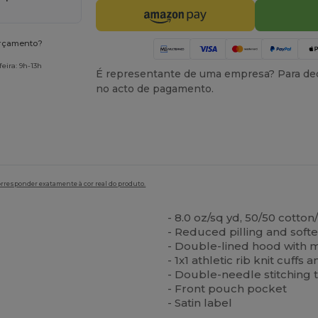
orçamento?
eira: 9h-13h
É representante de uma empresa? Para ded
no acto de pagamento.
orresponder exatamente à cor real do produto.
- 8.0 oz/sq yd, 50/50 cotton
- Reduced pilling and softe
- Double-lined hood with m
- 1x1 athletic rib knit cuff
- Double-needle stitching
- Front pouch pocket
- Satin label