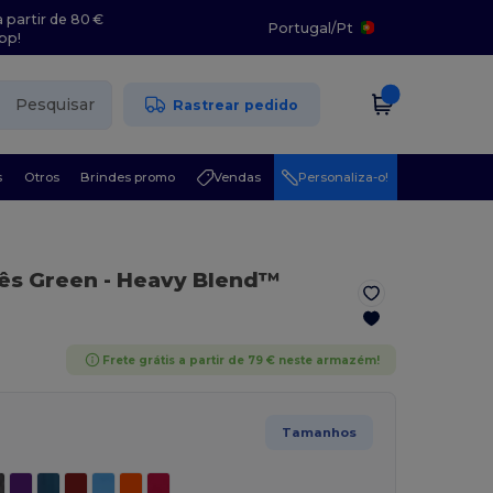
 partir de 80 €
Portugal
/
Pt
pp!
Pesquisar
Rastrear pedido
s
Otros
Brindes promo
Vendas
Personaliza-o!
dês Green
- Heavy Blend™
Frete grátis a partir de 79 € neste armazém!
Tamanhos