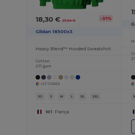
1
18,30 €
-37%
29,24 €
G
Gildan 18500x3
H
Heavy Blend™ Hooded Sweatshirt
C
2
Cotton
271 gsm
+27 CORES
XS
S
M
L
XL
2XL
W1
França