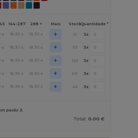
143
144-287
288 +
Mais
Stock
Quantidade *
+
0
18.30
18.30
51
3
x
€
€
€
+
0
18.30
18.30
93
3
x
€
€
€
+
0
18.30
18.30
126
3
x
€
€
€
+
0
18.30
18.30
66
3
x
€
€
€
+
0
18.30
18.30
45
3
x
€
€
€
em packs 3.
Total:
0.00 €