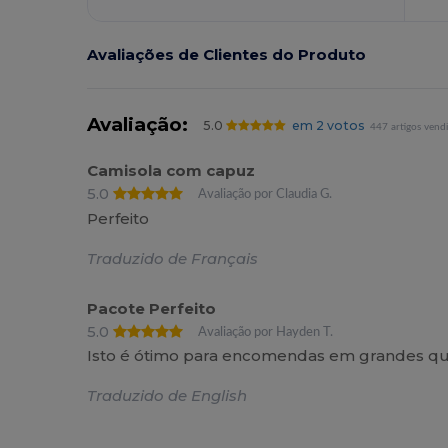
Avaliações de Clientes do Produto
Avaliação:
5.0
em 2 votos
447 artigos vend
Camisola com capuz
5.0
Avaliação por Claudia G.
Perfeito
Traduzido de Français
Pacote Perfeito
5.0
Avaliação por Hayden T.
Isto é ótimo para encomendas em grandes qu
Traduzido de English