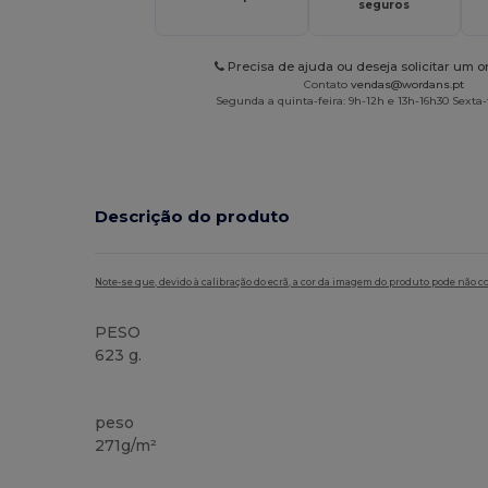
seguros
Precisa de ajuda ou deseja solicitar um 
Contato
vendas@wordans.pt
Segunda a quinta-feira: 9h-12h e 13h-16h30 Sexta-f
Descrição do produto
Note-se que, devido à calibração do ecrã, a cor da imagem do produto pode não c
PESO
623 g.
Alto stock
Customizável
peso
271g/m²