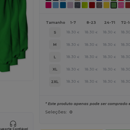
Tamanho
1-7
8-23
24-71
72-
18.30
18.30
18.30
18.3
S
€
€
€
18.30
18.30
18.30
18.3
M
€
€
€
18.30
18.30
18.30
18.3
L
€
€
€
18.30
18.30
18.30
18.3
XL
€
€
€
18.30
18.30
18.30
18.3
2XL
€
€
€
a os seus produtos
* Este produto apenas pode ser comprado 
Seleções:
0
uporte Confiável