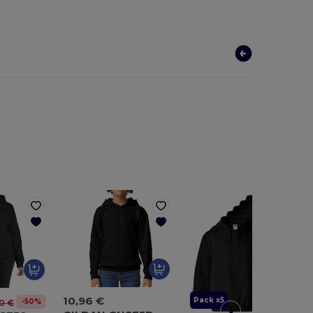
10,96 €
Pack x5
-50%
0 €