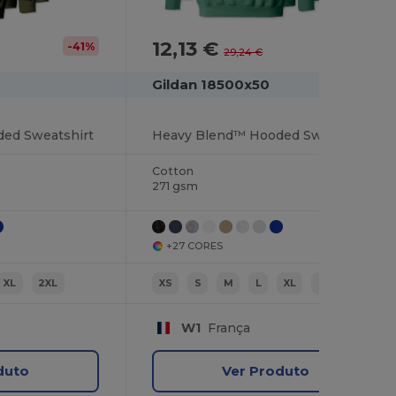
12,13 €
-41%
-59%
29,24 €
Gildan 18500x50
ed Sweatshirt
Heavy Blend™ Hooded Sweatshirt
Cotton
271 gsm
+27 CORES
XL
2XL
XS
S
M
L
XL
2XL
W1
França
duto
Ver Produto