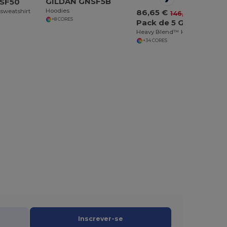
GILDAN GNSF5B
SF50
Hoodies
sweatshirt
86,65 €
-41%
146,20 €
+8 CORES
Pack de 5 Gildan 18500
Heavy Blend™ Hooded Sweatshirt
+34 CORES
Inscrever-se