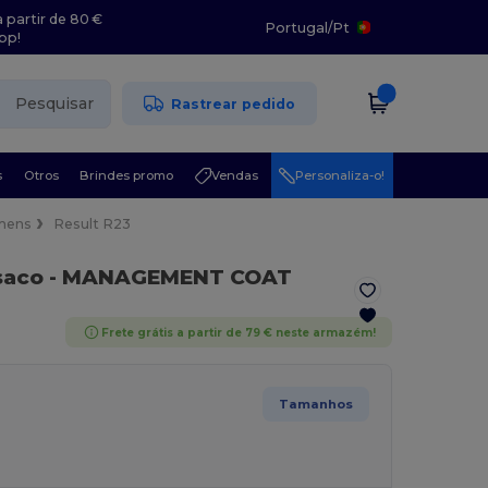
 partir de 80 €
Portugal
/
Pt
pp!
Pesquisar
Rastrear pedido
s
Otros
Brindes promo
Vendas
Personaliza-o!
mens
Result R23
saco - MANAGEMENT COAT
Frete grátis a partir de 79 € neste armazém!
Tamanhos