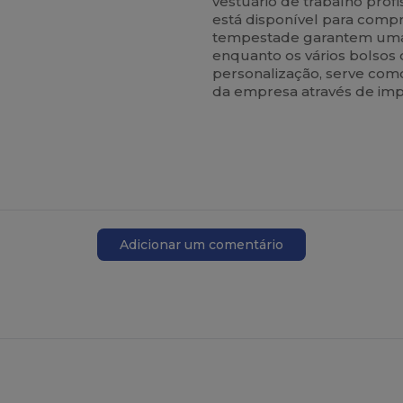
vestuário de trabalho profi
está disponível para compr
tempestade garantem uma r
enquanto os vários bolsos
personalização, serve com
da empresa através de im
Adicionar um comentário