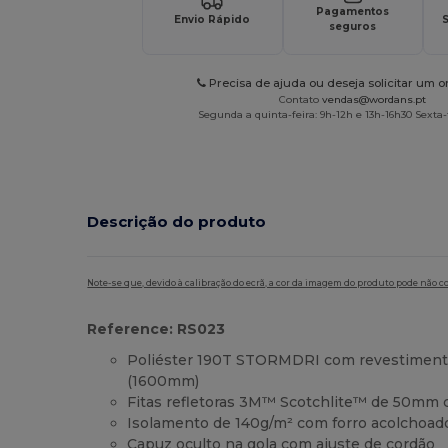
Pagamentos
Envio Rápido
S
seguros
Precisa de ajuda ou deseja solicitar um 
Contato
vendas@wordans.pt
Segunda a quinta-feira: 9h-12h e 13h-16h30 Sexta-f
Descrição do produto
Note-se que, devido à calibração do ecrã, a cor da imagem do produto pode não c
Reference: RS023
Poliéster 190T STORMDRI com revestimen
(1600mm)
Fitas refletoras 3M™ Scotchlite™ de 50mm 
Isolamento de 140g/m² com forro acolchoa
Capuz oculto na gola com ajuste de cordão