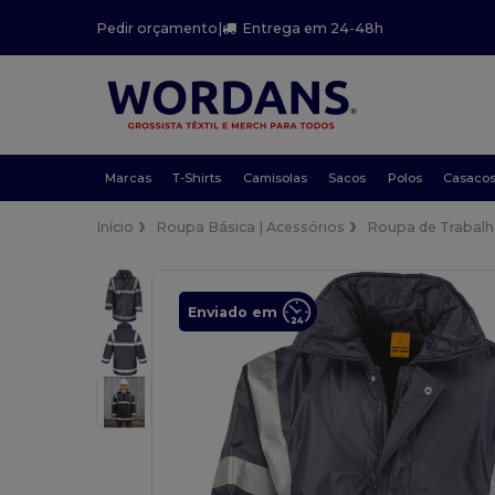
Pedir orçamento
|
Entrega em 24-48h
Marcas
T-Shirts
Camisolas
Sacos
Polos
Casaco
Início
Roupa Básica | Acessórios
Roupa de Trabal
Enviado em