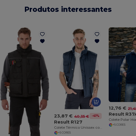
Produtos interessantes
12,76 €
21,4
Result R37
23,87 €
-41%
40,35 €
Result R127
+5 CORES
Colete Térmico Unissex com Proteção Climática
+5 CORES