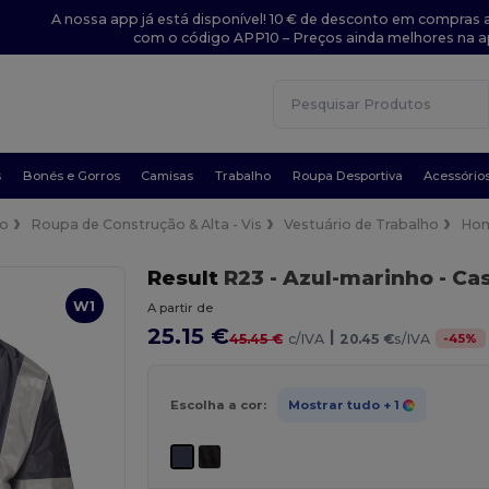
A nossa app já está disponível! 10 € de desconto em compras a
com o código APP10 – Preços ainda melhores na a
s
Bonés e Gorros
Camisas
Trabalho
Roupa Desportiva
Acessório
ho
Roupa de Construção & Alta - Vis
Vestuário de Trabalho
Ho
Result
R23
- Azul-marinho
- Ca
W1
A partir de
25.15 €
|
-
45
%
45.45 €
c/IVA
20.45 €
s/IVA
Escolha a cor:
Mostrar tudo
+ 1