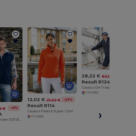
28,22 €
-55%
63,15 €
Result R124
Casaco De Trabalho - Ripstop Softshell
+3 CORES
12,02 €
-43%
21,02 €
Result R114
-41%
5 €
Casaco Fleece Super Conforto e Praticidade
A
+7 CORES
Colete Polar Homem R37 Bodywarmer