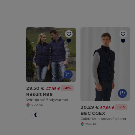
29,50 €
-38%
47,95 €
Result R88
Windproof Bodywarmer
+2 CORES
20,29 €
-65%
57,85 €
B&C CGEX
Colete Multibolsos Explorer Bodywarmer
+1 CORES