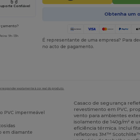
uporte Confiável
Obtenha um o
orçamento?
eira: 9h-13h
É representante de uma empresa? Para ded
no acto de pagamento.
orresponder exatamente à cor real do produto.
Casaco de segurança refl
revestimento em PVC, pro
to PVC impermeável
vento para ambientes exter
isolamento de 140g/m² e 
cosidas
eficiência térmica. Inclui
do em diamante
refletores 3M™ Scotchlite™