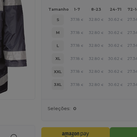
Tamanho
1-7
8-23
24-71
72-
37.18
32.80
30.62
27.3
S
€
€
€
37.18
32.80
30.62
27.3
M
€
€
€
37.18
32.80
30.62
27.3
L
€
€
€
37.18
32.80
30.62
27.3
XL
€
€
€
37.18
32.80
30.62
27.3
XXL
€
€
€
37.18
32.80
30.62
27.3
3XL
€
€
€
Seleções:
0
a os seus produtos