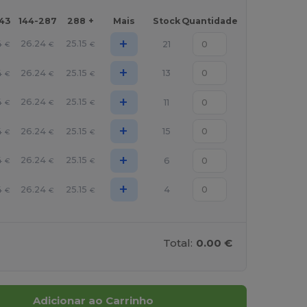
143
144-287
288 +
Mais
Stock
Quantidade
+
4
26.24
25.15
21
€
€
€
+
4
26.24
25.15
13
€
€
€
+
4
26.24
25.15
11
€
€
€
+
4
26.24
25.15
15
€
€
€
+
4
26.24
25.15
6
€
€
€
+
4
26.24
25.15
4
€
€
€
Total:
0.00 €
Adicionar ao Carrinho