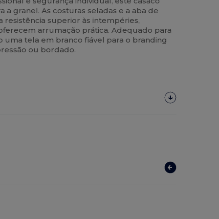
ssional e segurança individual, este casaco
a a granel. As costuras seladas e a aba de
esistência superior às intempéries,
 oferecem arrumação prática. Adequado para
o uma tela em branco fiável para o branding
pressão ou bordado.