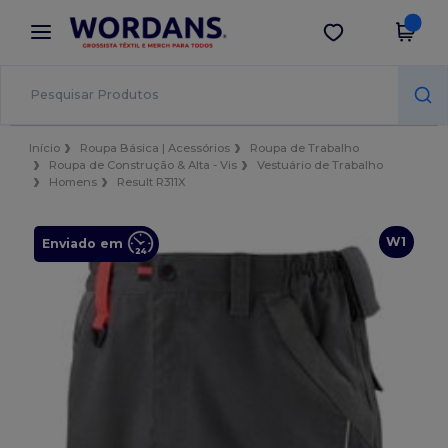
×
App Wordans
Obter app
Melhores preços na app!
Início
Roupa Básica | Acessórios
Roupa de Trabalho
Roupa de Construção & Alta - Vis
Vestuário de Trabalho
Homens
Result R311X
W1
Enviado em