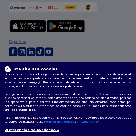
Siga-nos
2026. Todos os direitos reservados
Este site usa cookies
Termos e Condições
|
Política de personalização
|
Política de Privacidade
O nosso site utiliza cookies próprios e de terceiros para melhorar a funcionalidade geral,
|
Política de cookies
|
Mapa do Site
lembrar as suas preferências, analisar o desempenho do site e garantir uma
experiência de navegação fluida e personalizada, incluindo conteúdos personalizados,
interações otimizadas com o nosso site e publicidade.
Pode gerir as suas preferências de cookies a qualquer momento. Os cookies essenciais,
que são necessários para o funcionamento do site, não podem ser desativados, pois são
indispensáveis para o correto funcionamento do site. No entanto, pode optar por
permitir ou bloquear outros tipos de cookies, como os utilizados para personalização,
análise e publicidade.
Para mais detalhes sobre como utilizamos cookies, como controlá-los e sobre cookies de
terceiros, consulte a nossa
Política de Cookies
e
Privacy Policy
.
Preferências de Avaliação
👋
Olá