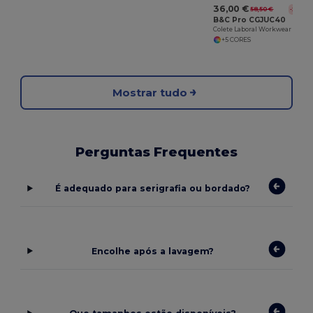
36,00 €
58,50 €
-38%
B&C Pro CGJUC40
Colete Laboral Workwear B&C Expert Pro
+5 CORES
Mostrar tudo
Perguntas Frequentes
É adequado para serigrafia ou bordado?
Encolhe após a lavagem?