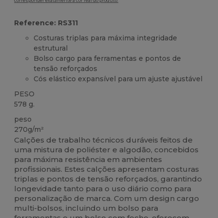
corresponder exatamente à cor real do produto.
Reference: RS311
Costuras triplas para máxima integridade
estrutural
Bolso cargo para ferramentas e pontos de
tensão reforçados
Cós elástico expansível para um ajuste ajustável
PESO
578 g.
peso
270g/m²
Calções de trabalho técnicos duráveis feitos de
uma mistura de poliéster e algodão, concebidos
para máxima resistência em ambientes
profissionais. Estes calções apresentam costuras
triplas e pontos de tensão reforçados, garantindo
longevidade tanto para o uso diário como para
personalização de marca. Com um design cargo
multi-bolsos, incluindo um bolso para
ferramentas e um bolso com fecho, oferecem