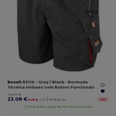
Result
R311X
- Grey / Black
- Bermuda
Técnica Unissex com Bolsos Funcionais
A partir de
23.08 €
|
-
45
%
41.70 €
c/IVA
18.76 €
s/IVA
Frete grátis a partir de 79 € neste armazém!