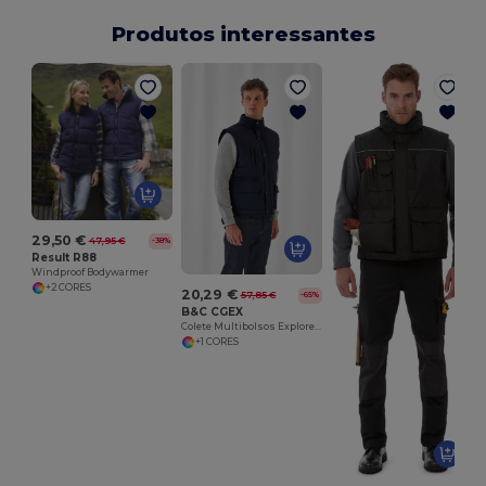
Produtos interessantes
29,50 €
47,95 €
-38%
Result R88
Windproof Bodywarmer
+2 CORES
20,29 €
57,85 €
-65%
B&C CGEX
Colete Multibolsos Explorer Bodywarmer
+1 CORES