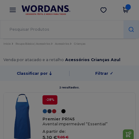
×
App Wordans
Obter app
Melhores preços na app!
Início
Roupa Básica | Acessórios
Acessórios
Crianças
Venda por atacado e a retalho
Acessórios Crianças Azul
Classificar por
Filtrar
✓
2 resultados.
-28%
Premier PR145
Avental impermeável “Essential”
A partir de:
5,10 €
7,05 €