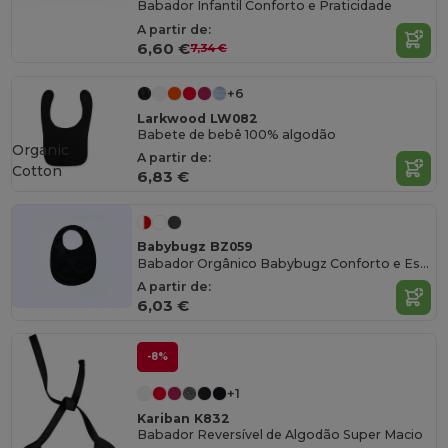
Babador Infantil Conforto e Praticidade
A partir de:
6,60 €
7,34 €
+6
Larkwood LW082
Babete de bebê 100% algodão
Organic
A partir de:
Cotton
6,83 €
Babybugz BZ059
Babador Orgânico Babybugz Conforto e Estilo
A partir de:
6,03 €
-8%
+1
Kariban K832
Babador Reversível de Algodão Super Macio