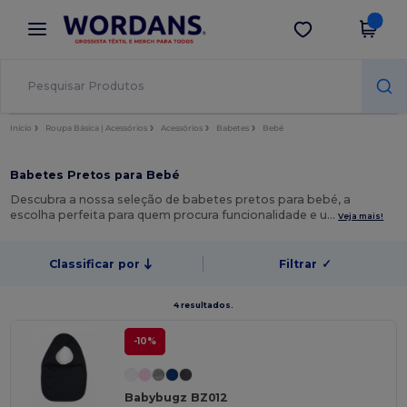
×
App Wordans
Obter app
Melhores preços na app!
Início
Roupa Básica | Acessórios
Acessórios
Babetes
Bebé
Babetes Pretos para Bebé
Descubra a nossa seleção de babetes pretos para bebé, a
escolha perfeita para quem procura funcionalidade e u…
Veja mais!
Classificar por
Filtrar
✓
4 resultados.
-10%
Babybugz BZ012